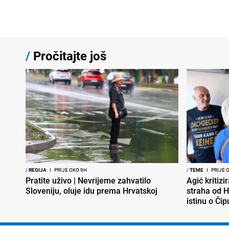
/
Pročitajte još
/
REGIJA
I
PRIJE OKO 9H
/
TEME
I
PRIJE 
Pratite uživo | Nevrijeme zahvatilo
Agić kritizi
Sloveniju, oluje idu prema Hrvatskoj
straha od H
istinu o Čip