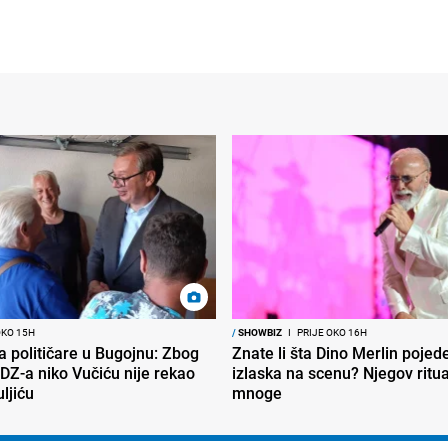
OKO 15H
/
SHOWBIZ
I
PRIJE OKO 16H
ra političare u Bugojnu: Zbog
Znate li šta Dino Merlin pojede
DZ-a niko Vučiću nije rekao
izlaska na scenu? Njegov ritu
uljiću
mnoge