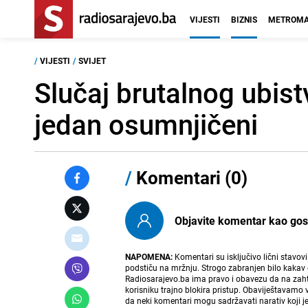
VIJESTI
BIZNIS
METROMA
/
VIJESTI
/
SVIJET
Slučaj brutalnog ubis
jedan osumnjičeni
/
Komentari (0)
Objavite komentar kao gost i
NAPOMENA:
Komentari su isključivo lični stavov
podstiču na mržnju. Strogo zabranjen bilo kakav 
Radiosarajevo.ba ima pravo i obavezu da na zahtj
korisniku trajno blokira pristup. Obaviještavamo 
da neki komentari mogu sadržavati narativ koji j