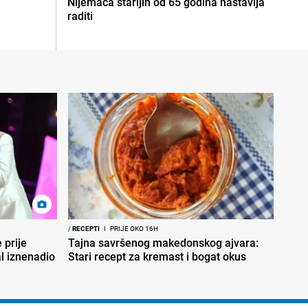
Nijemaca starijih od 65 godina nastavlja
raditi
/
RECEPTI
I
PRIJE OKO 16H
 prije
Tajna savršenog makedonskog ajvara:
al iznenadio
Stari recept za kremast i bogat okus