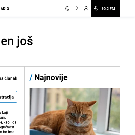
RADIO
90,2 FM
en još
/
Najnovije
na članak
stracija
 koji
ani.
e, kao i da
mogućnost
vo.ba ima