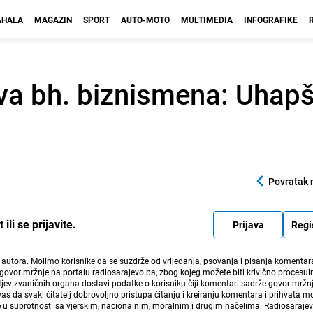
HALA
MAGAZIN
SPORT
AUTO-MOTO
MULTIMEDIA
INFOGRAFIKE
tva bh. biznismena: Uhapš
Povratak 
li se prijavite.
Prijava
Regi
i autora. Molimo korisnike da se suzdrže od vrijeđanja, psovanja i pisanja komentara
govor mržnje na portalu radiosarajevo.ba, zbog kojeg možete biti krivično procesuir
ev zvaničnih organa dostavi podatke o korisniku čiji komentari sadrže govor mržnj
vas da svaki čitatelj dobrovoljno pristupa čitanju i kreiranju komentara i prihvata 
e u suprotnosti sa vjerskim, nacionalnim, moralnim i drugim načelima. Radiosaraje