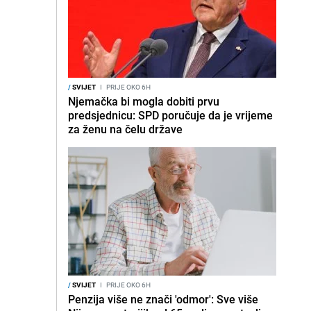
/
SVIJET
I
PRIJE OKO 6H
Njemačka bi mogla dobiti prvu
predsjednicu: SPD poručuje da je vrijeme
za ženu na čelu države
/
SVIJET
I
PRIJE OKO 6H
Penzija više ne znači 'odmor': Sve više