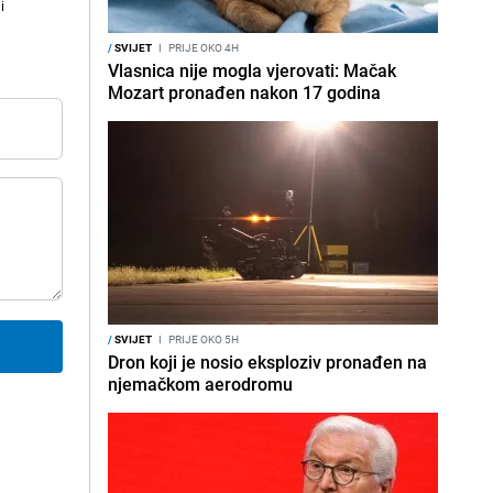
i
/
SVIJET
I
PRIJE OKO 4H
Vlasnica nije mogla vjerovati: Mačak
Mozart pronađen nakon 17 godina
/
SVIJET
I
PRIJE OKO 5H
Dron koji je nosio eksploziv pronađen na
njemačkom aerodromu