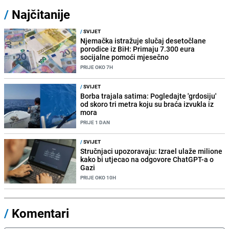
/
Najčitanije
/
SVIJET
Njemačka istražuje slučaj desetočlane
porodice iz BiH: Primaju 7.300 eura
socijalne pomoći mjesečno
PRIJE OKO 7H
/
SVIJET
Borba trajala satima: Pogledajte 'grdosiju'
od skoro tri metra koju su braća izvukla iz
mora
PRIJE 1 DAN
/
SVIJET
Stručnjaci upozoravaju: Izrael ulaže milione
kako bi utjecao na odgovore ChatGPT-a o
Gazi
PRIJE OKO 10H
/
Komentari