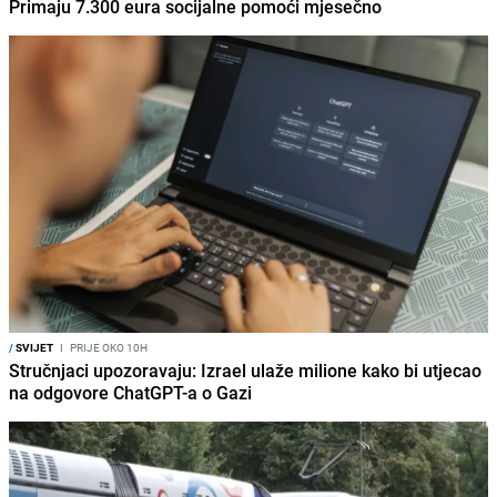
Primaju 7.300 eura socijalne pomoći mjesečno
/
SVIJET
I
PRIJE OKO 10H
Stručnjaci upozoravaju: Izrael ulaže milione kako bi utjecao
na odgovore ChatGPT-a o Gazi