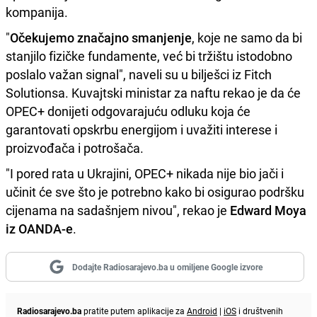
kompanija.
"
Očekujemo značajno smanjenje
, koje ne samo da bi
stanjilo fizičke fundamente, već bi tržištu istodobno
poslalo važan signal", naveli su u bilješci iz Fitch
Solutionsa. Kuvajtski ministar za naftu rekao je da će
OPEC+ donijeti odgovarajuću odluku koja će
garantovati opskrbu energijom i uvažiti interese i
proizvođača i potrošača.
"I pored rata u Ukrajini, OPEC+ nikada nije bio jači i
učinit će sve što je potrebno kako bi osigurao podršku
cijenama na sadašnjem nivou", rekao je
Edward Moya
iz OANDA-e
.
Dodajte Radiosarajevo.ba u omiljene Google izvore
Radiosarajevo.ba
pratite putem aplikacije za
Android
|
iOS
i društvenih