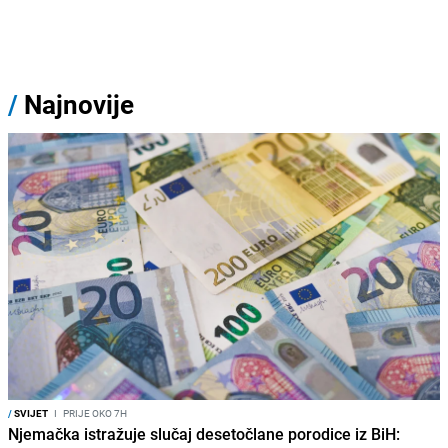
/
Najnovije
/
SVIJET
I
PRIJE OKO 7H
Njemačka istražuje slučaj desetočlane porodice iz BiH: