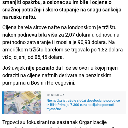
smanjiti opskrbu, a oslonac su im bile i ocjene o
snažnoj potražnji i skoro stupanje na snagu sankcija
na rusku naftu.
Cijena barela sirove nafte na londonskom je tržištu
nakon podneva bila viša za 2,07 dolara
u odnosu na
prethodno zatvaranje i iznosila je 90,93 dolara. Na
američkom tržištu barelom se trgovalo po 1,82 dolara
višoj cijeni, od 85,45 dolara.
Još uvijek
nije poznato
da li će se ovo i u kojoj mjeri
odraziti na cijene naftnih derivata na benzinskim
pumpama u Bosni i Hercegovini.
TRENDING
Njemačka istražuje slučaj desetočlane porodice
iz BiH: Primaju 7.300 eura socijalne pomoći
mjesečno
Trgovci su fokusirani na sastanak Organizacije