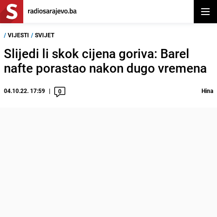
Otvor
/
VIJESTI
/
SVIJET
Slijedi li skok cijena goriva: Barel
nafte porastao nakon dugo vremena
04.10.22. 17:59
Hina
0