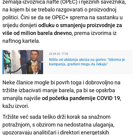
zemalja-izvoznica nafte (OPEC) i njezinih saveznika,
na kojem bi se trebalo razgovarati o proizvodnoj
politici. Čini se da se OPEC+ sprema na sastanku u
srijedu donijeti
odluku o smanjenju proizvodnje za
više od milion barela dnevno
, prema izvorima iz
naftnog kartela.
23.09.22. 17:52
Ništa od ukidanja akciza na gorivo: "Izborna je
kampanja, građani mogu da čekaju"
Neke članice mogle bi povrh toga i dobrovoljno na
tržište izbacivati manje barela, pa bi se opskrba
smanjila najviše
od početka pandemije COVID 19
,
kažu izvori.
Tržište već sada teško drži korak sa snažnom
potražnjom, s obzirom na nedostatna ulaganja,
upozoravaju analitičari i direktori energetskih