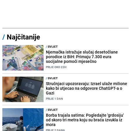
/
Najčitanije
/
SVIJET
Njemačka istražuje slučaj desetočlane
porodice iz BiH: Primaju 7.300 eura
socijalne pomoći mjesečno
PRIJE OKO 22H
/
SVIJET
Stručnjaci upozoravaju: Izrael ulaže milione
kako bi utjecao na odgovore ChatGPT-a o
Gazi
PRIJE 1 DAN
/
SVIJET
Borba trajala satima: Pogledajte 'grdosiju'
od skoro tri metra koju su braća izvukla iz
mora
PRIJE 2 DANA