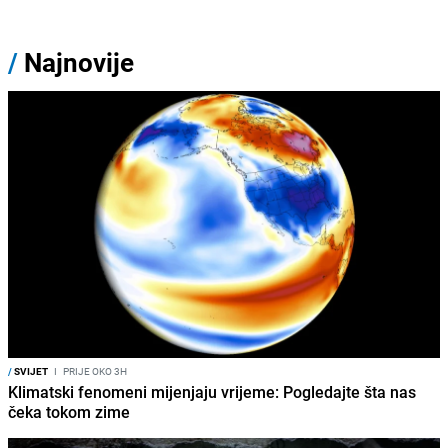
/
Najnovije
/
SVIJET
I
PRIJE OKO 3H
Klimatski fenomeni mijenjaju vrijeme: Pogledajte šta nas
čeka tokom zime