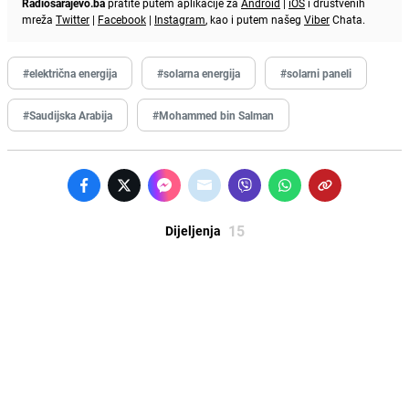
Radiosarajevo.ba
pratite putem aplikacije za
Android
|
iOS
i društvenih
mreža
Twitter
|
Facebook
|
Instagram
, kao i putem našeg
Viber
Chata.
#električna energija
#solarna energija
#solarni paneli
#Saudijska Arabija
#Mohammed bin Salman
15
Dijeljenja