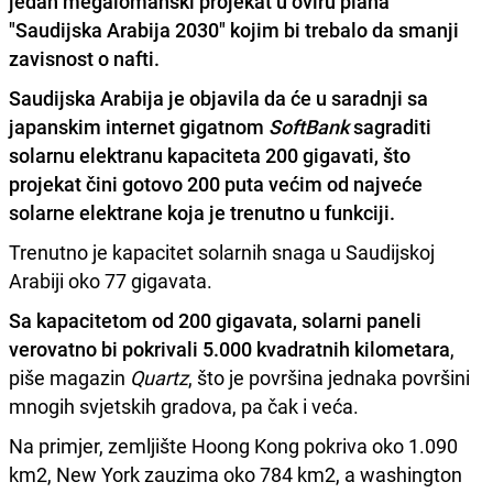
jedan megalomanski projekat u oviru plana
"Saudijska Arabija 2030" kojim bi trebalo da smanji
zavisnost o nafti.
Saudijska Arabija je objavila da će u saradnji sa
japanskim internet gigatnom
SoftBank
sagraditi
solarnu elektranu kapaciteta 200 gigavati, što
projekat čini gotovo 200 puta većim od najveće
solarne elektrane koja je trenutno u funkciji.
Trenutno je kapacitet solarnih snaga u Saudijskoj
Arabiji oko 77 gigavata.
Sa kapacitetom od 200 gigavata, solarni paneli
verovatno bi pokrivali 5.000 kvadratnih kilometara
,
piše magazin
Quartz
, što je površina jednaka površini
mnogih svjetskih gradova, pa čak i veća.
Na primjer, zemljište Hoong Kong pokriva oko 1.090
km2, New York zauzima oko 784 km2, a washington