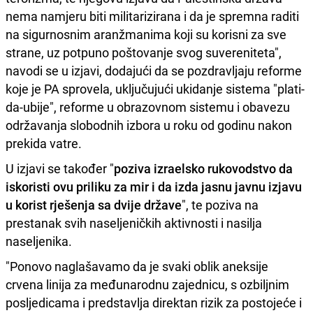
nema namjeru biti militarizirana i da je spremna raditi
na sigurnosnim aranžmanima koji su korisni za sve
strane, uz potpuno poštovanje svog suvereniteta",
navodi se u izjavi, dodajući da se pozdravljaju reforme
koje je PA sprovela, uključujući ukidanje sistema "plati-
da-ubije", reforme u obrazovnom sistemu i obavezu
održavanja slobodnih izbora u roku od godinu nakon
prekida vatre.
U izjavi se također "
poziva izraelsko rukovodstvo da
iskoristi ovu priliku za mir i da izda jasnu javnu izjavu
u korist rješenja sa dvije države
", te poziva na
prestanak svih naseljeničkih aktivnosti i nasilja
naseljenika.
"Ponovo naglašavamo da je svaki oblik aneksije
crvena linija za međunarodnu zajednicu, s ozbiljnim
posljedicama i predstavlja direktan rizik za postojeće i