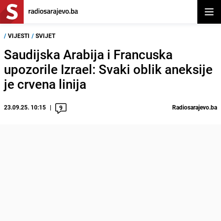
Otvor
/
VIJESTI
/
SVIJET
Saudijska Arabija i Francuska
upozorile Izrael: Svaki oblik aneksije
je crvena linija
23.09.25. 10:15
Radiosarajevo.ba
9