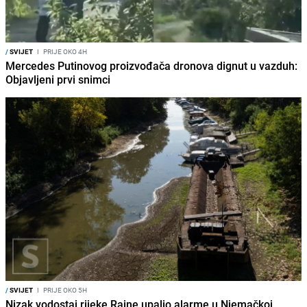
/
SVIJET
I
PRIJE OKO 4H
Mercedes Putinovog proizvođača dronova dignut u vazduh:
Objavljeni prvi snimci
/
SVIJET
I
PRIJE OKO 5H
Nizak vodostaj rijeke Rajne upalio alarme u Njemačkoj,