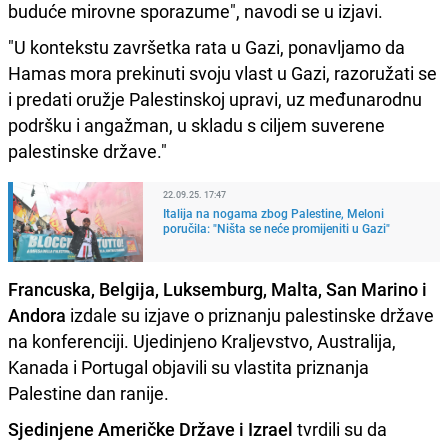
buduće mirovne sporazume", navodi se u izjavi.
"U kontekstu završetka rata u Gazi, ponavljamo da
Hamas mora prekinuti svoju vlast u Gazi, razoružati se
i predati oružje Palestinskoj upravi, uz međunarodnu
podršku i angažman, u skladu s ciljem suverene
palestinske države."
22.09.25. 17:47
Italija na nogama zbog Palestine, Meloni
poručila: "Ništa se neće promijeniti u Gazi"
Francuska, Belgija, Luksemburg, Malta, San Marino i
Andora
izdale su izjave o priznanju palestinske države
na konferenciji. Ujedinjeno Kraljevstvo, Australija,
Kanada i Portugal objavili su vlastita priznanja
Palestine dan ranije.
Sjedinjene Američke Države i Izrael
tvrdili su da