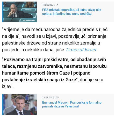
TRENDING
FIFA priznala pogreške, ali jedna stvar nije
upitna: Infantino ima punu podršku
"Vrijeme je da međunarodna zajednica pređe s riječi
na djela", navodi se u izjavi, pozdravljajući priznanje
palestinske države od strane nekoliko zemalja u
posljednjih nekoliko dana, piše
Times of Israel
.
"
Pozivamo na trajni prekid vatre, oslobađanje svih
talaca, razmjenu zatvorenika, nesmetanu isporuku
humanitarne pomoći širom Gaze i potpuno
povlačenje izraelskih snaga iz Gaze
", dodaje se u
izjavi.
22.09.25. 21:25
Emmanuel Macron: Francuska je formalno
priznala državu Palestina!