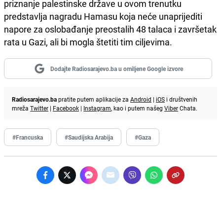
priznanje palestinske države u ovom trenutku
predstavlja nagradu Hamasu koja neće unaprijediti
napore za oslobađanje preostalih 48 talaca i završetak
rata u Gazi, ali bi mogla štetiti tim ciljevima.
Dodajte Radiosarajevo.ba u omiljene Google izvore
Radiosarajevo.ba
pratite putem aplikacije za
Android
|
iOS
i društvenih
mreža
Twitter
|
Facebook
|
Instagram
, kao i putem našeg
Viber
Chata.
#Francuska
#Saudijska Arabija
#Gaza