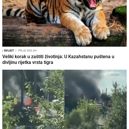
/
SVIJET
I
PRIJE OKO 3H
Veliki korak u zaštiti životinja: U Kazahstanu puštena u
divljinu rijetka vrsta tigra