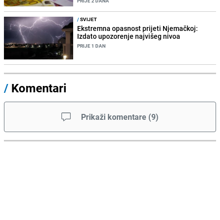
PRIJE 2 DANA
/
SVIJET
Ekstremna opasnost prijeti Njemačkoj:
Izdato upozorenje najvišeg nivoa
PRIJE 1 DAN
/
Komentari
Prikaži komentare
(
9
)