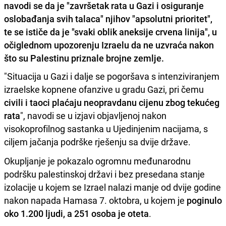
navodi se da je "završetak rata u Gazi i osiguranje
oslobađanja svih talaca" njihov "apsolutni prioritet",
te se ističe da je "svaki oblik aneksije crvena linija", u
očiglednom upozorenju Izraelu da ne uzvraća nakon
što su Palestinu priznale brojne zemlje.
"Situacija u Gazi i dalje se pogoršava s intenziviranjem
izraelske kopnene ofanzive u gradu Gazi, pri čemu
civili i taoci plaćaju neopravdanu cijenu zbog tekućeg
rata
", navodi se u izjavi objavljenoj nakon
visokoprofilnog sastanka u Ujedinjenim nacijama, s
ciljem jačanja podrške rješenju sa dvije države.
Okupljanje je pokazalo ogromnu međunarodnu
podršku palestinskoj državi i bez presedana stanje
izolacije u kojem se Izrael nalazi manje od dvije godine
nakon napada Hamasa 7. oktobra, u kojem je
poginulo
oko 1.200 ljudi, a 251 osoba je oteta
.