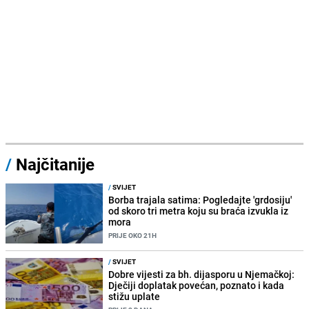
/
Najčitanije
/
SVIJET
Borba trajala satima: Pogledajte 'grdosiju'
od skoro tri metra koju su braća izvukla iz
mora
PRIJE OKO 21H
/
SVIJET
Dobre vijesti za bh. dijasporu u Njemačkoj:
Dječiji doplatak povećan, poznato i kada
stižu uplate