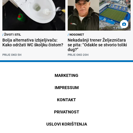
/
ŽIVOT I STIL
/
NOGOMET
Bolja alternativa izbjeljivaču:
Nekadašnji trener Željezničara
Kako održati WC školjku čistom?
se pita: "Odakle se stvorio toliki
dug?"
PRIJE OKO 5H
PRIJE OKO 20H
MARKETING
IMPRESSUM
KONTAKT
PRIVATNOST
USLOVI KORIŠTENJA