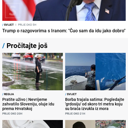
/
SVIJET
I
PRIJE OKO 5H
Trump o razgovorima s Iranom: "Čuo sam da idu jako dobro"
/
Pročitajte još
/
REGIJA
/
SVIJET
Pratite uživo | Nevrijeme
Borba trajala satima: Pogledajte
zahvatilo Sloveniju, oluje idu
'grdosiju' od skoro tri metra koju
prema Hrvatskoj
su braća izvukla iz mora
PRIJE OKO 20H
PRIJE OKO 21H