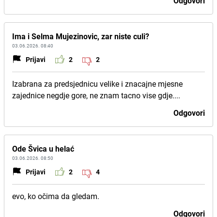
Odgovori
Ima i Selma Mujezinovic, zar niste culi?
03.06.2026. 08:40
Prijavi
2
2
Izabrana za predsjednicu velike i znacajne mjesne
zajednice negdje gore, ne znam tacno vise gdje....
Odgovori
Ode Švica u helać
03.06.2026. 08:50
Prijavi
2
4
evo, ko očima da gledam.
Odgovori