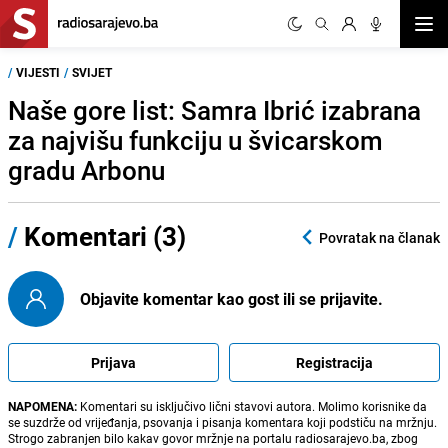
Otvor
/
VIJESTI
/
SVIJET
Naše gore list: Samra Ibrić izabrana
za najvišu funkciju u švicarskom
gradu Arbonu
/
Komentari (3)
Povratak na članak
Objavite komentar kao gost ili se prijavite.
Prijava
Registracija
NAPOMENA:
Komentari su isključivo lični stavovi autora. Molimo korisnike da
se suzdrže od vrijeđanja, psovanja i pisanja komentara koji podstiču na mržnju.
Strogo zabranjen bilo kakav govor mržnje na portalu radiosarajevo.ba, zbog