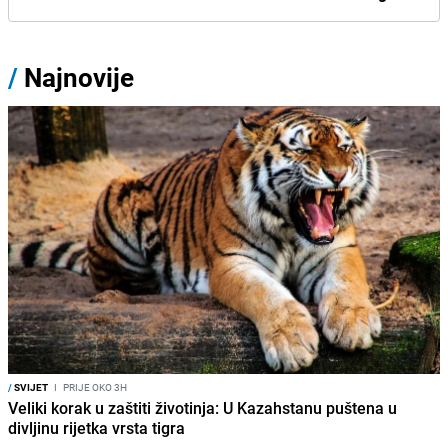
/
Najnovije
/
SVIJET
I
PRIJE OKO 3H
Veliki korak u zaštiti životinja: U Kazahstanu puštena u
divljinu rijetka vrsta tigra