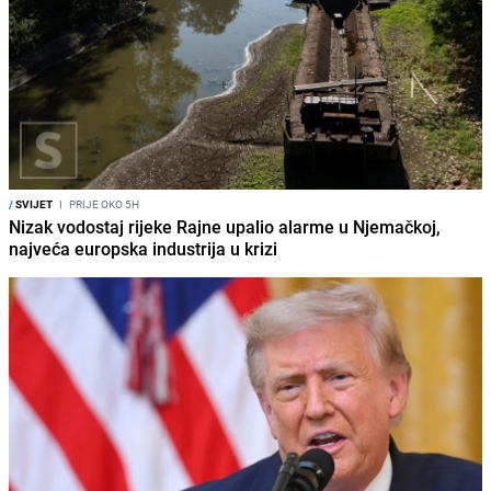
/
SVIJET
I
PRIJE OKO 5H
Nizak vodostaj rijeke Rajne upalio alarme u Njemačkoj,
najveća europska industrija u krizi