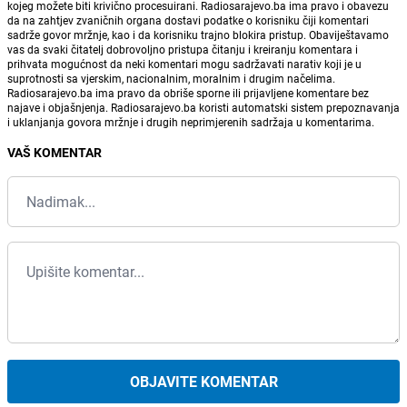
kojeg možete biti krivično procesuirani. Radiosarajevo.ba ima pravo i obavezu
da na zahtjev zvaničnih organa dostavi podatke o korisniku čiji komentari
sadrže govor mržnje, kao i da korisniku trajno blokira pristup. Obaviještavamo
vas da svaki čitatelj dobrovoljno pristupa čitanju i kreiranju komentara i
prihvata mogućnost da neki komentari mogu sadržavati narativ koji je u
suprotnosti sa vjerskim, nacionalnim, moralnim i drugim načelima.
Radiosarajevo.ba ima pravo da obriše sporne ili prijavljene komentare bez
najave i objašnjenja. Radiosarajevo.ba koristi automatski sistem prepoznavanja
i uklanjanja govora mržnje i drugih neprimjerenih sadržaja u komentarima.
VAŠ KOMENTAR
OBJAVITE KOMENTAR