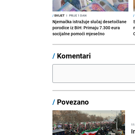
/
SVIJET
I
PRIJE 1 DAN
/
Njemačka istražuje slučaj desetočlane
porodice iz BiH: Primaju 7.300 eura
socijalne pomoći mjesečno
/
Komentari
/
Povezano
11
I