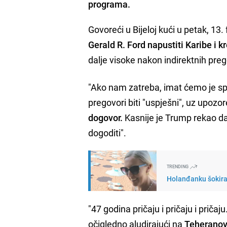
programa.
Govoreći u Bijeloj kući u petak, 13.
Gerald R. Ford napustiti Karibe i k
dalje visoke nakon indirektnih pr
"Ako nam zatreba, imat ćemo je spre
pregovori biti "uspješni", uz upozo
dogovor.
Kasnije je Trump rekao da 
dogoditi".
TRENDING
Holanđanku šokiral
"47 godina pričaju i pričaju i prič
očigledno aludirajući na
Teheranovo