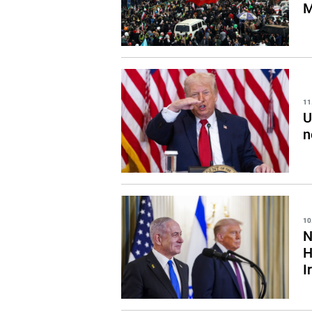
M
11
U
n
10
N
H
I