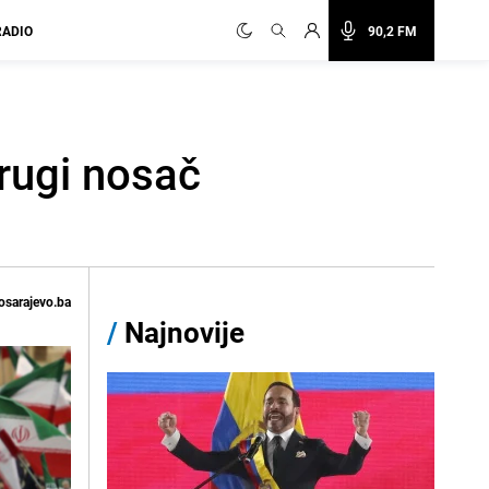
RADIO
90,2 FM
drugi nosač
osarajevo.ba
/
Najnovije