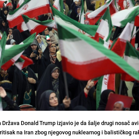
 Država Donald Trump izjavio je da šalje drugi nosač av
ritisak na Iran zbog njegovog nuklearnog i balističkog r