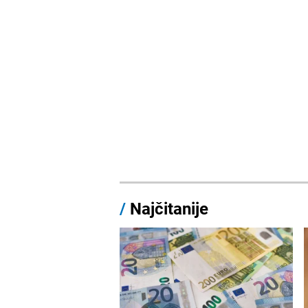
/
Najčitanije