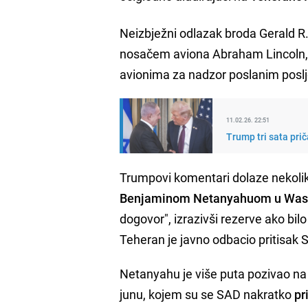
Neizbježni odlazak broda Gerald R
nosačem aviona Abraham Lincoln, 
avionima za nadzor poslanim poslj
11.02.26. 22:51
Trump tri sata pri
Trumpovi komentari dolaze nekoli
Benjaminom Netanyahuom u Was
dogovor", izrazivši rezerve ako bilo
Teheran je javno odbacio pritisak
Netanyahu je više puta pozivao na d
junu, kojem su se SAD nakratko
pr