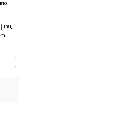
puno
 junu,
nom