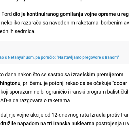
. Ford
dio je kontinuiranog gomilanja vojne opreme u regi
nekoliko razarača sa navođenim raketama, borbenim av
ednjih sedmica.
čao s Netanyahuom, pa poručio: "Nastavljamo pregovore s Iranom"
ko dana nakon što se
sastao sa izraelskim premijerom
hingtonu
, pri čemu je potonji rekao da se očekuje "dobar
 koji sporazum ne bi ograničio i iranski program balistički
 SAD-a da razgovara o raketama.
aljnje vojne akcije od 12-dnevnog rata Izraela protiv Ira
idružile napadom na tri iranska nuklearna postrojenja
u v