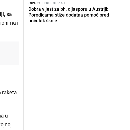
/
SVIJET
I
PRIJE OKO 15H
Dobra vijest za bh. dijasporu u Austriji:
ji,
sa
Porodicama stiže dodatna pomoć pred
početak škole
ionima i
h raketa.
na u
ojnoj