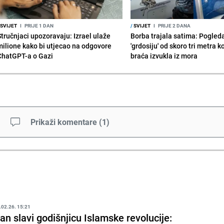
SVIJET
I
PRIJE 1 DAN
/
SVIJET
I
PRIJE 2 DANA
Stručnjaci upozoravaju: Izrael ulaže
Borba trajala satima: Pogled
milione kako bi utjecao na odgovore
'grdosiju' od skoro tri metra k
ChatGPT-a o Gazi
braća izvukla iz mora
Prikaži komentare
(
1
)
.02.26. 15:21
ran slavi godišnjicu Islamske revolucije: