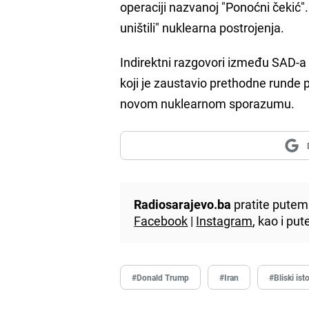
operaciji nazvanoj "Ponoćni čekić"
uništili" nuklearna postrojenja.
Indirektni razgovori između SAD-a i
koji je zaustavio prethodne rund
novom nuklearnom sporazumu.
Radiosarajevo.ba
pratite putem 
Facebook
|
Instagram
, kao i p
#Donald Trump
#Iran
#Bliski ist