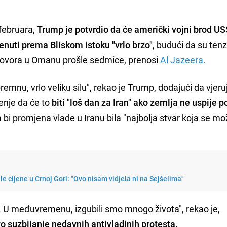
 februara,
Trump je potvrdio da će američki vojni brod U
renuti prema Bliskom istoku "vrlo brzo"
, budući da su tenzi
egovora u Omanu prošle sedmice, prenosi
Al Jazeera.
mnu, vrlo veliku silu", rekao je Trump, dodajući da vjeru
renje da će to
biti "loš dan za Iran" ako zemlja ne uspije p
bi promjena vlade u Iranu bila "najbolja stvar koja se m
e cijene u Crnoj Gori: "Ovo nisam vidjela ni na Sejšelima"
aju. U međuvremenu, izgubili smo mnogo života", rekao je,
 suzbijanje nedavnih antivladinih protesta.