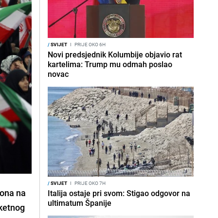
/
SVIJET
I
PRIJE OKO 6H
Novi predsjednik Kolumbije objavio rat
kartelima: Trump mu odmah poslao
novac
/
SVIJET
I
PRIJE OKO 7H
iona na
Italija ostaje pri svom: Stigao odgovor na
ultimatum Španije
aketnog