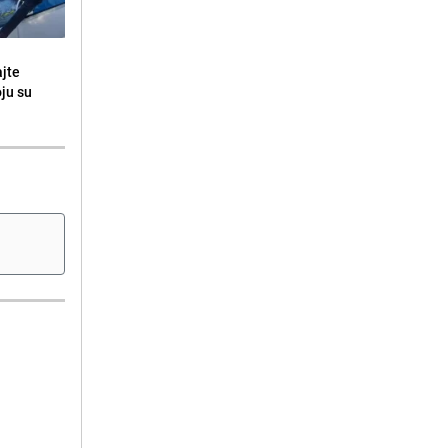
ajte
oju su