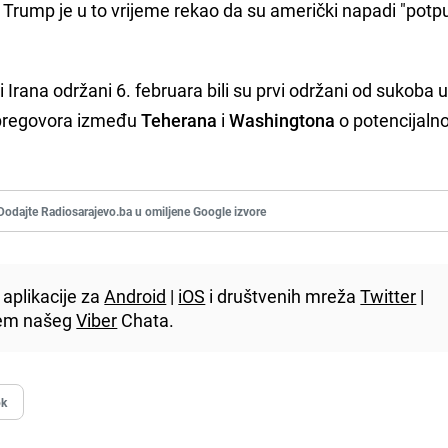
. Trump je u to vrijeme rekao da su američki napadi "pot
 Irana održani 6. februara bili su prvi održani od sukoba u
e pregovora između
Teherana
i
Washingtona
o potencijal
Dodajte Radiosarajevo.ba u omiljene Google izvore
aplikacije za
Android
|
iOS
i društvenih mreža
Twitter
|
utem našeg
Viber
Chata.
ok