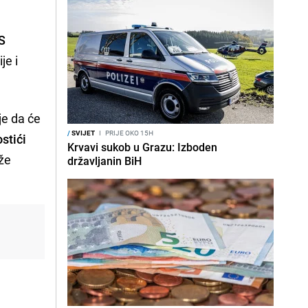
SS
je i
je da će
/
SVIJET
I
PRIJE OKO 15H
ostići
Krvavi sukob u Grazu: Izboden
ože
državljanin BiH