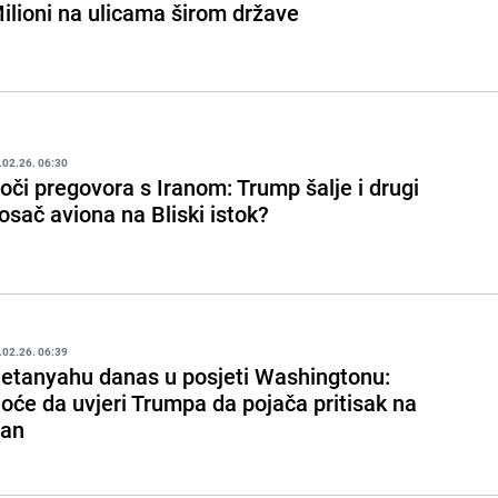
ilioni na ulicama širom države
.02.26. 06:30
oči pregovora s Iranom: Trump šalje i drugi
osač aviona na Bliski istok?
.02.26. 06:39
etanyahu danas u posjeti Washingtonu:
oće da uvjeri Trumpa da pojača pritisak na
ran