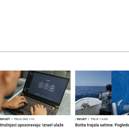
SVIJET
I
PRIJE OKO 11H
/
SVIJET
I
PRIJE 1 DAN
Stručnjaci upozoravaju: Izrael ulaže
Borba trajala satima: Pogled