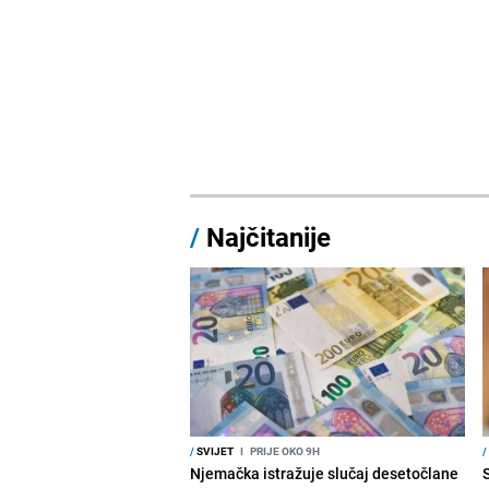
/
Najčitanije
/
SVIJET
I
PRIJE OKO 9H
/
Njemačka istražuje slučaj desetočlane