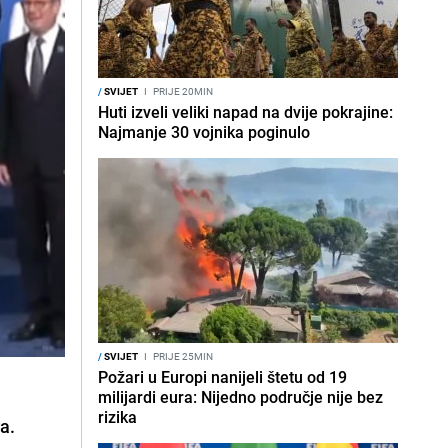
/
SVIJET
I
PRIJE 20MIN
Huti izveli veliki napad na dvije pokrajine:
Najmanje 30 vojnika poginulo
/
SVIJET
I
PRIJE 25MIN
Požari u Europi nanijeli štetu od 19
milijardi eura: Nijedno područje nije bez
rizika
a.