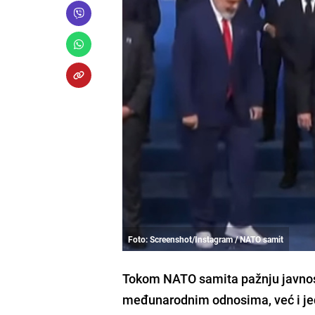
Foto: Screenshot/Instagram / NATO samit
Tokom NATO samita pažnju javnosti
međunarodnim odnosima, već i jeda