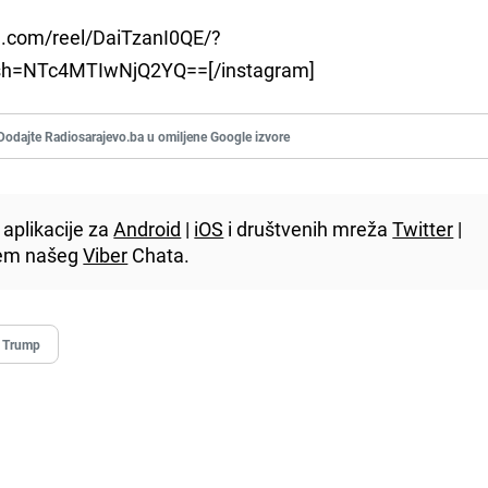
m.com/reel/DaiTzanI0QE/?
gsh=NTc4MTIwNjQ2YQ==[/instagram]
Dodajte Radiosarajevo.ba u omiljene Google izvore
aplikacije za
Android
|
iOS
i društvenih mreža
Twitter
|
utem našeg
Viber
Chata.
 Trump