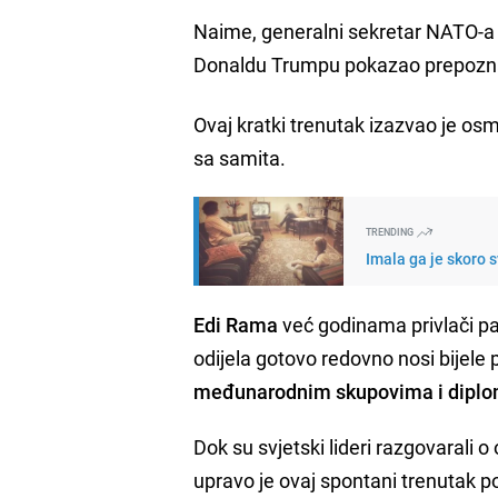
Naime, generalni sekretar NATO-
Donaldu Trumpu pokazao prepoznatl
Ovaj kratki trenutak izazvao je osm
sa samita.
TRENDING
Imala ga je skoro s
Edi Rama
već godinama privlači pa
odijela gotovo redovno nosi bijele 
međunarodnim skupovima i dipl
Dok su svjetski lideri razgovarali
upravo je ovaj spontani trenutak po