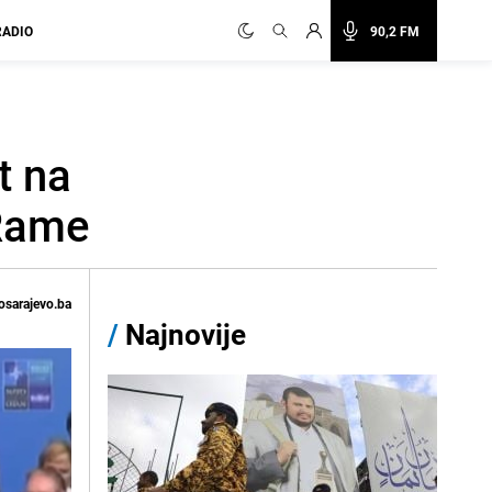
RADIO
90,2 FM
t na
 Rame
osarajevo.ba
/
Najnovije