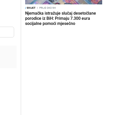
/
SVIJET
I
PRIJE OKO 9H
Njemačka istražuje slučaj desetočlane
porodice iz BiH: Primaju 7.300 eura
socijalne pomoći mjesečno