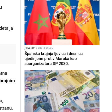
u
detalja
/
SVIJET
I
PRIJE 33MIN
Španska krajnja ljevica i desnica
a
ujedinjene protiv Maroka kao
suorganizatora SP 2030.
ntna
 brojnim
a,
stranu.