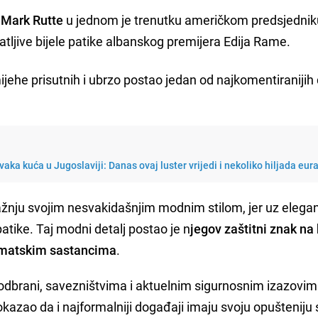
a
Mark Rutte
u jednom je trenutku američkom predsjednik
jive bijele patike albanskog premijera Edija Rame.
ijehe prisutnih i ubrzo postao jedan od najkomentiranijih 
vaka kuća u Jugoslaviji: Danas ovaj luster vrijedi i nekoliko hiljada eur
žnju svojim nesvakidašnjim modnim stilom, jer uz elega
patike. Taj modni detalj postao je n
jegov zaštitni znak na
omatskim sastancima
.
 o odbrani, savezništvima i aktuelnim sigurnosnim izazovim
kazao da i najformalniji događaji imaju svoju opušteniju 