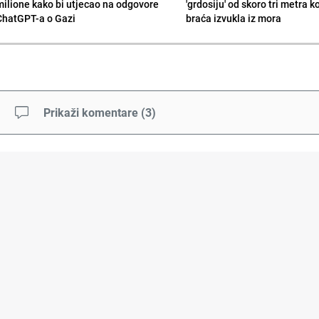
milione kako bi utjecao na odgovore
'grdosiju' od skoro tri metra k
ChatGPT-a o Gazi
braća izvukla iz mora
Prikaži komentare
(
3
)