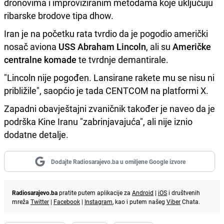
dronovima i improviziranim metodama koje uključuju
ribarske brodove tipa dhow.
Iran je na početku rata tvrdio da je pogodio američki
nosač aviona
USS Abraham Lincoln
, ali su
Američke
centralne komade
te tvrdnje demantirale.
"Lincoln nije pogođen. Lansirane rakete mu se nisu ni
približile", saopćio je tada CENTCOM na platformi X.
Zapadni obavještajni zvaničnik također je naveo da je
podrška Kine Iranu "zabrinjavajuća", ali nije iznio
dodatne detalje.
Dodajte Radiosarajevo.ba u omiljene Google izvore
Radiosarajevo.ba
pratite putem aplikacije za
Android
|
iOS
i društvenih
mreža
Twitter
|
Facebook
|
Instagram
, kao i putem našeg
Viber
Chata.