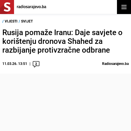
Otvor
/
VIJESTI
/
SVIJET
Rusija pomaže Iranu: Daje savjete o
korištenju dronova Shahed za
razbijanje protivzračne odbrane
11.03.26. 13:51
Radiosarajevo.ba
2