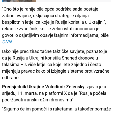
"Ono što je ranije bila opća podrška sada postaje
zabrinjavajuće, uključujući strategije ciljanja
bespilotnih letjelica koje je Rusija koristila u Ukrajini",
rekao je zvaničnik, koji je želio ostati anoniman jer
govori o osjetljivim obavještajnim informacijama, piše
CNN
.
Iako nije precizirao tačne taktičke savjete, poznato je
da je Rusija u Ukrajini koristila Shahed dronove u
talasima – s više letjelica koje lete zajedno i često
mijenjaju pravac kako bi izbjegle sisteme protivzračne
odbrane.
Predsjednik Ukrajine Volodimir Zelensky
izjavio je u
srijedu, 11. marta, na platformi X da je "Rusija počela
podržavati iranski režim dronovima".
"Sigurno će im pomoći i s raketama, a također pomaže