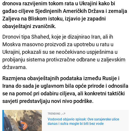
dronova razvijenim tokom rata u Ukrajini kako bi
gađao ciljeve Sjedinjenih Američkih Država i zemalja
Zaljeva na Bliskom istoku, izjavio je zapadni
obavještajni zvaničnik.
Dronovi tipa Shahed, koje je dizajnirao Iran, ali ih
Moskva masovno proizvodi za upotrebu u ratu u
Ukrajini, pokazali su se neočekivano uspješnima u
probijanju sistema protivzračne odbrane u zaljevskim
državama.
Razmjena obavještajnih podataka između Rusije i
Irana do sada je uglavnom bila opće prirode i odnosila
se na pomoć pri odabiru ciljeva, ali konkretni taktički
savjeti predstavljaju novi nivo podrške.
TRENDING
Vodovod objavio spisak: Ove sarajevske ulice
danas i sutra mogle bi biti bez vode