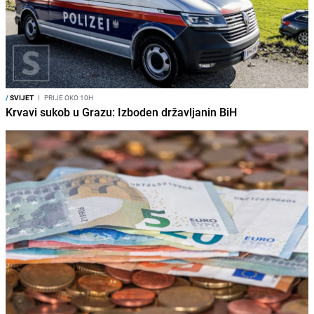
/
SVIJET
I
PRIJE OKO 10H
Krvavi sukob u Grazu: Izboden državljanin BiH