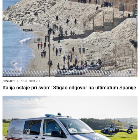
/
SVIJET
I
PRIJE OKO 2H
Italija ostaje pri svom: Stigao odgovor na ultimatum Španije