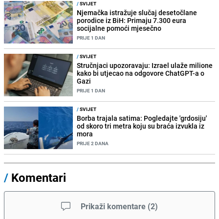
/
SVIJET
Njemačka istražuje slučaj desetočlane
porodice iz BiH: Primaju 7.300 eura
socijalne pomoći mjesečno
PRIJE 1 DAN
/
SVIJET
Stručnjaci upozoravaju: Izrael ulaže milione
kako bi utjecao na odgovore ChatGPT-a o
Gazi
PRIJE 1 DAN
/
SVIJET
Borba trajala satima: Pogledajte 'grdosiju'
od skoro tri metra koju su braća izvukla iz
mora
PRIJE 2 DANA
/
Komentari
Prikaži komentare
(
2
)