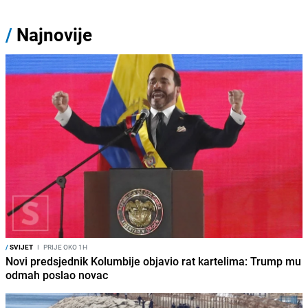
/
Najnovije
/
SVIJET
I
PRIJE OKO 1H
Novi predsjednik Kolumbije objavio rat kartelima: Trump mu
odmah poslao novac