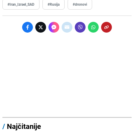
#Iran_Izrael_SAD
#Rusija
#dronovi
/
Najčitanije