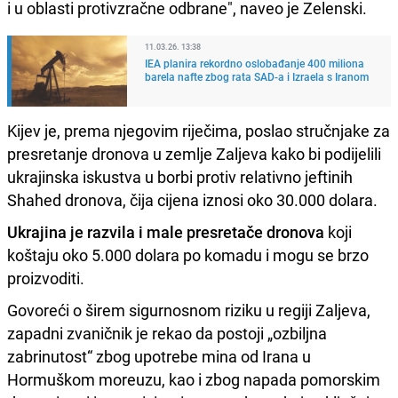
i u oblasti protivzračne odbrane", naveo je Zelenski.
11.03.26. 13:38
IEA planira rekordno oslobađanje 400 miliona
barela nafte zbog rata SAD-a i Izraela s Iranom
Kijev je, prema njegovim riječima, poslao stručnjake za
presretanje dronova u zemlje Zaljeva kako bi podijelili
ukrajinska iskustva u borbi protiv relativno jeftinih
Shahed dronova, čija cijena iznosi oko 30.000 dolara.
Ukrajina je razvila i male presretače dronova
koji
koštaju oko 5.000 dolara po komadu i mogu se brzo
proizvoditi.
Govoreći o širem sigurnosnom riziku u regiji Zaljeva,
zapadni zvaničnik je rekao da postoji „ozbiljna
zabrinutost“ zbog upotrebe mina od Irana u
Hormuškom moreuzu, kao i zbog napada pomorskim