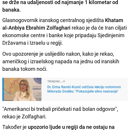
se drže na udaljenosti od najmanje 1 kilometar od
banaka.
Glasnogovornik iranskog centralnog sjedišta
Khatam
al-Anbiya Ebrahim Zolfaghari
rekao je da će Iran ciljati
ekonomske centre i banke koje pripadaju Sjedinjenim
Državama i Izraelu u regiji.
Ovo upozorenje je uslijedilo nakon, kako je rekao,
američkog i izraelskog napada na jednu od iranskih
banaka tokom noći.
TRENDING
Dr. Erma Ramić-Kunić održala lekciju notornom
Miloradu Dodiku: "Pokazujete silno neznanje"
"Amerikanci bi trebali pričekati naš bolan odgovor",
rekao je Zolfaghari.
Također je
upozorio ljude u regiji da ne ostaju na