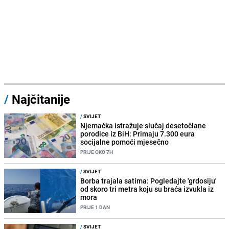
/
Najčitanije
/
SVIJET
Njemačka istražuje slučaj desetočlane
porodice iz BiH: Primaju 7.300 eura
socijalne pomoći mjesečno
PRIJE OKO 7H
/
SVIJET
Borba trajala satima: Pogledajte 'grdosiju'
od skoro tri metra koju su braća izvukla iz
mora
PRIJE 1 DAN
/
SVIJET