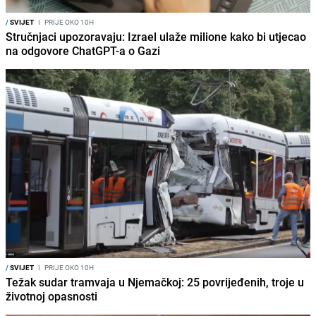
/
SVIJET
I
PRIJE OKO 10H
Stručnjaci upozoravaju: Izrael ulaže milione kako bi utjecao
na odgovore ChatGPT-a o Gazi
/
SVIJET
I
PRIJE OKO 10H
Težak sudar tramvaja u Njemačkoj: 25 povrijeđenih, troje u
životnoj opasnosti