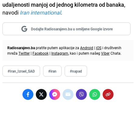
udaljenosti manjoj od jednog kilometra od banaka
,
navodi
Iran international
.
Dodajte Radiosarajevo.ba u omiljene Google izvore
Radiosarajevo.ba
pratite putem aplikacije za
Android
|
iOS
i društvenih
mreža
Twitter
|
Facebook
|
Instagram
, kao i putem našeg
Viber
Chata.
#Iran_Izrael_SAD
#iran
#napad