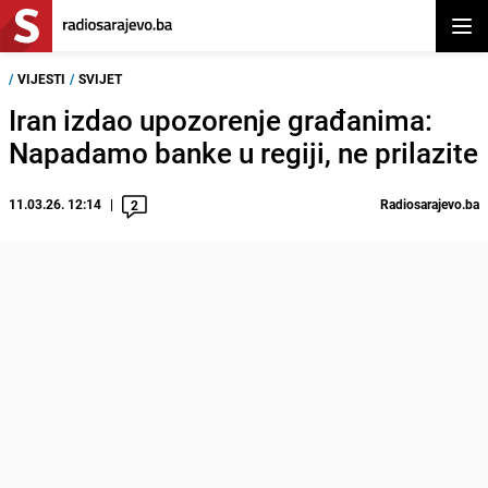
Otvor
/
VIJESTI
/
SVIJET
Iran izdao upozorenje građanima:
Napadamo banke u regiji, ne prilazite
11.03.26. 12:14
Radiosarajevo.ba
2