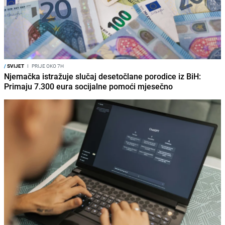
/
SVIJET
I
PRIJE OKO 7H
Njemačka istražuje slučaj desetočlane porodice iz BiH:
Primaju 7.300 eura socijalne pomoći mjesečno