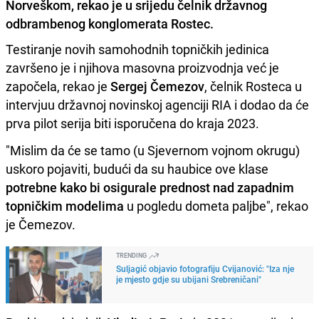
Norveškom, rekao je u srijedu čelnik državnog
odbrambenog konglomerata Rostec.
Testiranje novih samohodnih topničkih jedinica
završeno je i njihova masovna proizvodnja već je
započela, rekao je
Sergej Čemezov
, čelnik Rosteca u
intervjuu državnoj novinskoj agenciji RIA i dodao da će
prva pilot serija biti isporučena do kraja 2023.
"Mislim da će se tamo (u Sjevernom vojnom okrugu)
uskoro pojaviti, budući da su haubice ove klase
potrebne kako bi osigurale prednost nad zapadnim
topničkim modelima
u pogledu dometa paljbe", rekao
je Čemezov.
TRENDING
Suljagić objavio fotografiju Cvijanović: "Iza nje
je mjesto gdje su ubijani Srebreničani"