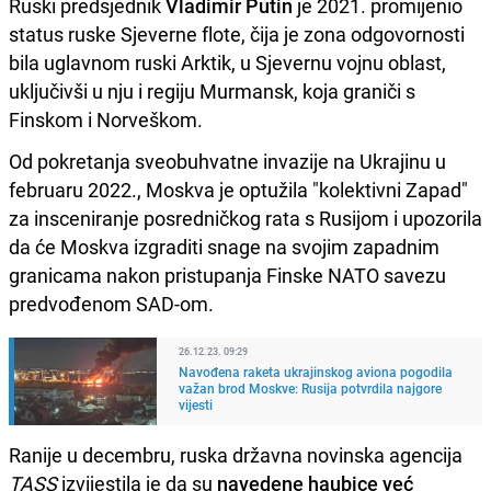
Ruski predsjednik
Vladimir Putin
je 2021. promijenio
status ruske Sjeverne flote, čija je zona odgovornosti
bila uglavnom ruski Arktik, u Sjevernu vojnu oblast,
uključivši u nju i regiju Murmansk, koja graniči s
Finskom i Norveškom.
Od pokretanja sveobuhvatne invazije na Ukrajinu u
februaru 2022., Moskva je optužila "kolektivni Zapad"
za insceniranje posredničkog rata s Rusijom i upozorila
da će Moskva izgraditi snage na svojim zapadnim
granicama nakon pristupanja Finske NATO savezu
predvođenom SAD-om.
26.12.23. 09:29
Navođena raketa ukrajinskog aviona pogodila
važan brod Moskve: Rusija potvrdila najgore
vijesti
Ranije u decembru, ruska državna novinska agencija
TASS
izvijestila je da su
navedene haubice već