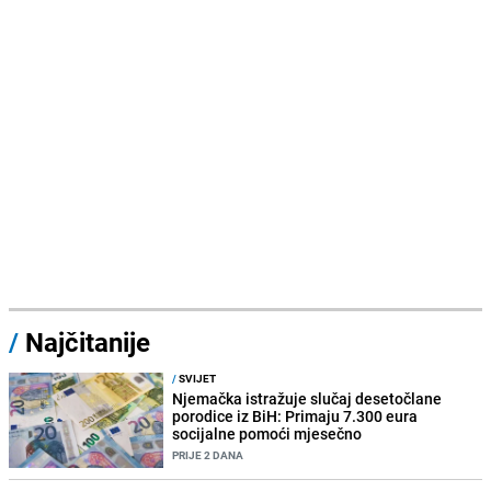
/
Najčitanije
/
SVIJET
Njemačka istražuje slučaj desetočlane
porodice iz BiH: Primaju 7.300 eura
socijalne pomoći mjesečno
PRIJE 2 DANA