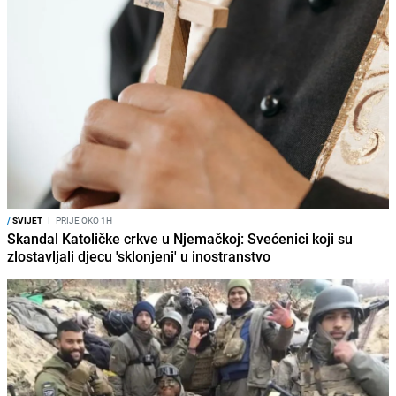
/
SVIJET
I
PRIJE OKO 1H
Skandal Katoličke crkve u Njemačkoj: Svećenici koji su
zlostavljali djecu 'sklonjeni' u inostranstvo