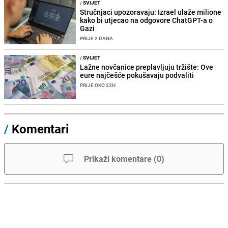
/
SVIJET
Stručnjaci upozoravaju: Izrael ulaže milione
kako bi utjecao na odgovore ChatGPT-a o
Gazi
PRIJE 2 DANA
/
SVIJET
Lažne novčanice preplavljuju tržište: Ove
eure najčešće pokušavaju podvaliti
PRIJE OKO 22H
/
Komentari
Prikaži komentare
(
0
)