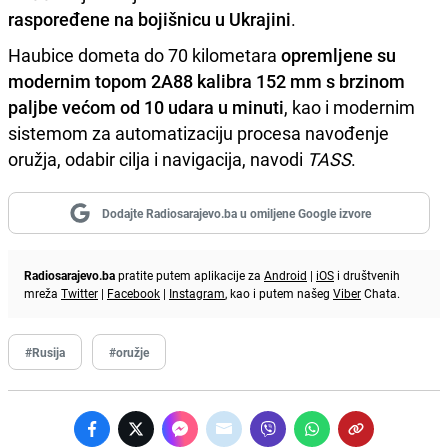
raspoređene na bojišnicu u Ukrajini
.
Haubice dometa do 70 kilometara
opremljene su
modernim topom 2A88 kalibra 152 mm s brzinom
paljbe većom od 10 udara u minuti
, kao i modernim
sistemom za automatizaciju procesa navođenje
oružja, odabir cilja i navigacija, navodi
TASS
.
Dodajte Radiosarajevo.ba u omiljene Google izvore
Radiosarajevo.ba
pratite putem aplikacije za
Android
|
iOS
i društvenih
mreža
Twitter
|
Facebook
|
Instagram
, kao i putem našeg
Viber
Chata.
#Rusija
#oružje