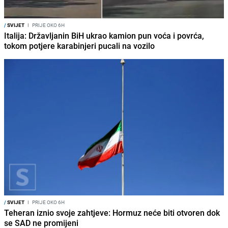
/
SVIJET
I
PRIJE OKO 6H
Italija: Državljanin BiH ukrao kamion pun voća i povrća,
tokom potjere karabinjeri pucali na vozilo
/
SVIJET
I
PRIJE OKO 6H
Teheran iznio svoje zahtjeve: Hormuz neće biti otvoren dok
se SAD ne promijeni