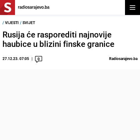
Otvor
/
VIJESTI
/
SVIJET
Rusija će rasporediti najnovije
haubice u blizini finske granice
27.12.23. 07:05
Radiosarajevo.ba
0