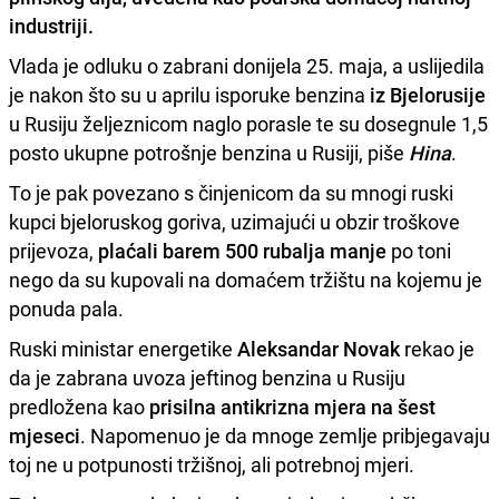
industriji.
Vlada je odluku o zabrani donijela 25. maja, a uslijedila
je nakon što su u aprilu isporuke benzina
iz Bjelorusije
u Rusiju željeznicom naglo porasle te su dosegnule 1,5
posto ukupne potrošnje benzina u Rusiji, piše
Hina
.
To je pak povezano s činjenicom da su mnogi ruski
kupci bjeloruskog goriva, uzimajući u obzir troškove
prijevoza,
plaćali barem 500 rubalja manje
po toni
nego da su kupovali na domaćem tržištu na kojemu je
ponuda pala.
Ruski ministar energetike
Aleksandar Novak
rekao je
da je zabrana uvoza jeftinog benzina u Rusiju
predložena kao
prisilna antikrizna mjera na šest
mjeseci
. Napomenuo je da mnoge zemlje pribjegavaju
toj ne u potpunosti tržišnoj, ali potrebnoj mjeri.