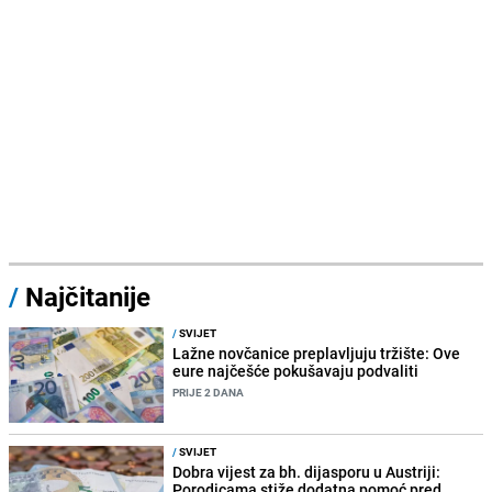
/
Najčitanije
/
SVIJET
Lažne novčanice preplavljuju tržište: Ove
eure najčešće pokušavaju podvaliti
PRIJE 2 DANA
/
SVIJET
Dobra vijest za bh. dijasporu u Austriji:
Porodicama stiže dodatna pomoć pred