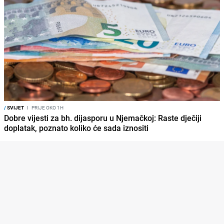
/
SVIJET
I
PRIJE OKO 1H
Dobre vijesti za bh. dijasporu u Njemačkoj: Raste dječiji
doplatak, poznato koliko će sada iznositi