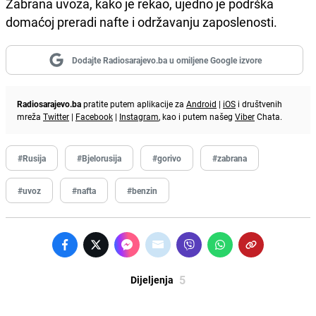
Zabrana uvoza, kako je rekao, ujedno je podrška
domaćoj preradi nafte i održavanju zaposlenosti.
Dodajte Radiosarajevo.ba u omiljene Google izvore
Radiosarajevo.ba
pratite putem aplikacije za
Android
|
iOS
i društvenih
mreža
Twitter
|
Facebook
|
Instagram
, kao i putem našeg
Viber
Chata.
#Rusija
#Bjelorusija
#gorivo
#zabrana
#uvoz
#nafta
#benzin
5
Dijeljenja