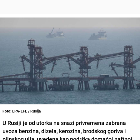
Foto: EPA-EFE / Rusija
U
Rusiji
je od utorka na snazi privremena zabrana
uvoza benzina, dizela, kerozina, brodskog goriva i
plinskog ulja, uvedena kao podrška domaćoj naftnoj