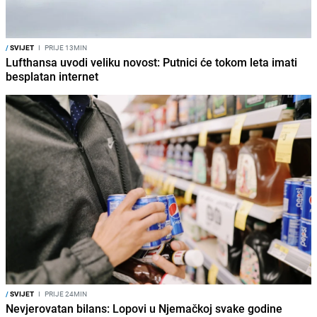
/
SVIJET
I
PRIJE 13MIN
Lufthansa uvodi veliku novost: Putnici će tokom leta imati
besplatan internet
/
SVIJET
I
PRIJE 24MIN
Nevjerovatan bilans: Lopovi u Njemačkoj svake godine