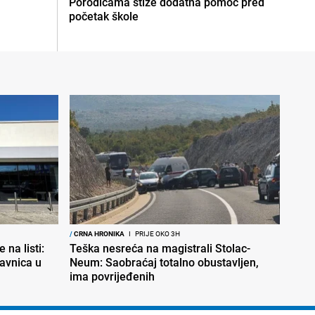
Porodicama stiže dodatna pomoć pred
početak škole
/
CRNA HRONIKA
I
PRIJE OKO 3H
 na listi:
Teška nesreća na magistrali Stolac-
davnica u
Neum: Saobraćaj totalno obustavljen,
ima povrijeđenih