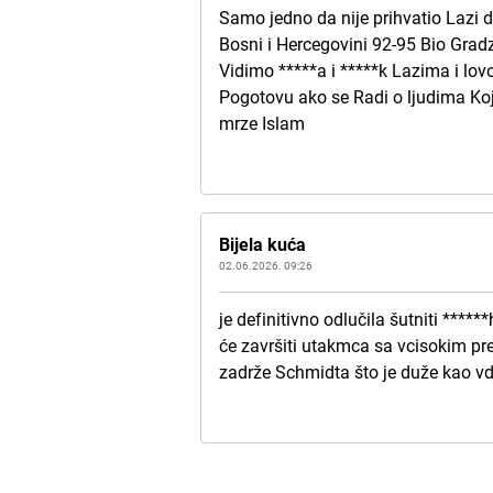
Samo jedno da nije prihvatio Lazi da
Bosni i Hercegovini 92-95 Bio Gra
Vidimo *****a i *****k Lazima i l
Pogotovu ako se Radi o ljudima Koji 
mrze Islam
Bijela kuća
02.06.2026. 09:26
je definitivno odlučila šutniti ****
će završiti utakmca sa vcisokim pre
zadrže Schmidta što je duže kao v