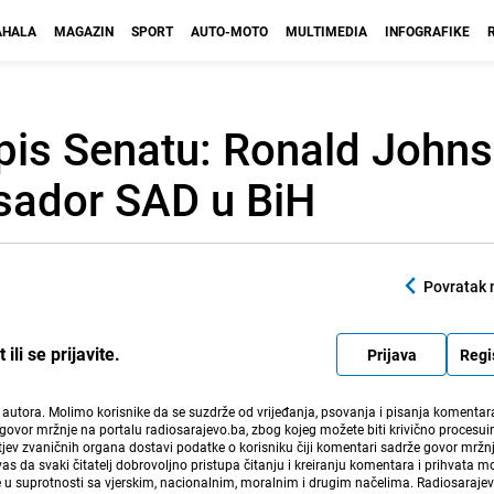
HALA
MAGAZIN
SPORT
AUTO-MOTO
MULTIMEDIA
INFOGRAFIKE
opis Senatu: Ronald Johns
sador SAD u BiH
Povratak 
li se prijavite.
Prijava
Regi
i autora. Molimo korisnike da se suzdrže od vrijeđanja, psovanja i pisanja komentara
govor mržnje na portalu radiosarajevo.ba, zbog kojeg možete biti krivično procesuir
ev zvaničnih organa dostavi podatke o korisniku čiji komentari sadrže govor mržnj
vas da svaki čitatelj dobrovoljno pristupa čitanju i kreiranju komentara i prihvata 
e u suprotnosti sa vjerskim, nacionalnim, moralnim i drugim načelima. Radiosaraje