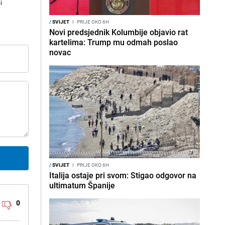
i
/
SVIJET
I
PRIJE OKO 6H
Novi predsjednik Kolumbije objavio rat
kartelima: Trump mu odmah poslao
novac
/
SVIJET
I
PRIJE OKO 6H
Italija ostaje pri svom: Stigao odgovor na
ultimatum Španije
0