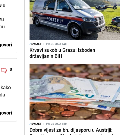
e u
zu
i i
ovori
/
SVIJET
I
PRIJE OKO 14H
Krvavi sukob u Grazu: Izboden
državljanin BiH
0
o kako
 da
ovori
/
SVIJET
I
PRIJE OKO 15H
Dobra vijest za bh. dijasporu u Austriji: