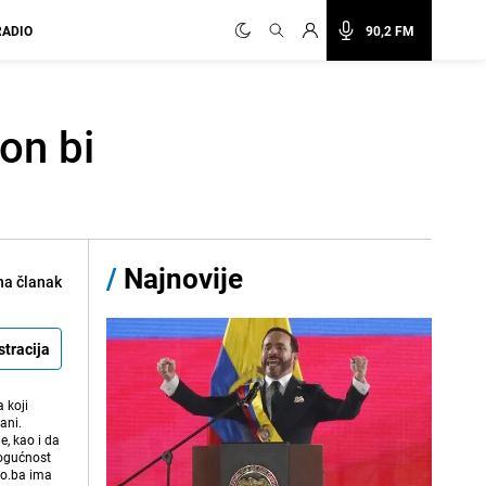
RADIO
90,2 FM
on bi
/
Najnovije
na članak
stracija
 koji
ani.
e, kao i da
mogućnost
vo.ba ima