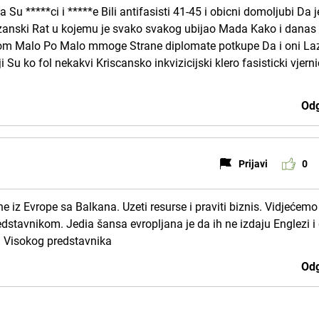
 Su *****ci i *****e Bili antifasisti 41-45 i obicni domoljubi Da j
dzanski Rat u kojemu je svako svakog ubijao Mada Kako i danas
ovom Malo Po Malo mmoge Strane diplomate potkupe Da i oni La
Su ko fol nekakvi Kriscansko inkvizicijski klero fasisticki vjernic
Odg
Prijavi
0
**he iz Evrope sa Balkana. Uzeti resurse i praviti biznis. Vidjećem
dstavnikom. Jedia šansa evropljana je da ih ne izdaju Englezi i
d Visokog predstavnika
Odg