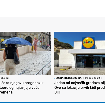
 OKO 22H
/
BOSNA I HERCEGOVINA
I
PRIJE OKO 20H
ja čeka njegovu progonozu:
Jedan od najvećih gradova nije
eorolog najavljuje veću
Ovo su lokacije prvih Lidl pro
vremena
BiH