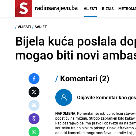
VIJESTI
BIZNIS
METROMA
/
VIJESTI
/
SVIJET
Bijela kuća poslala d
mogao biti novi amba
/
Komentari (2)
Objavite komentar kao gost i
NAPOMENA:
Komentari su isključivo lični stavov
podstiču na mržnju. Strogo zabranjen bilo kakav 
Radiosarajevo.ba ima pravo i obavezu da na zahtj
korisniku trajno blokira pristup. Obaviještavamo 
da neki komentari mogu sadržavati narativ koji j