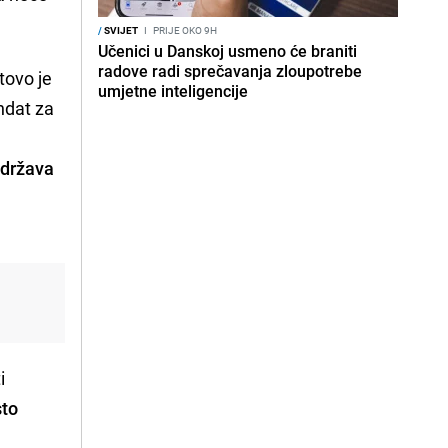
/
SVIJET
I
PRIJE OKO 9H
Učenici u Danskoj usmeno će braniti
radove radi sprečavanja zloupotrebe
tovo je
umjetne inteligencije
ndat za
održava
i
sto