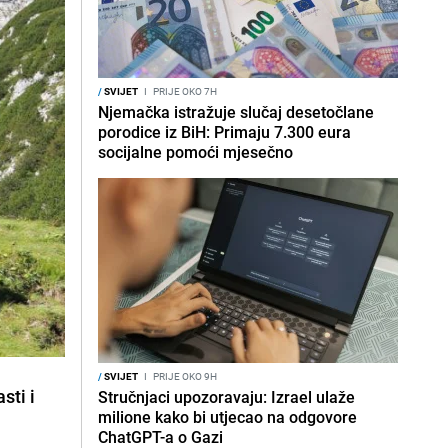
/
SVIJET
I
PRIJE OKO 7H
Njemačka istražuje slučaj desetočlane
porodice iz BiH: Primaju 7.300 eura
socijalne pomoći mjesečno
/
SVIJET
I
PRIJE OKO 9H
sti i
Stručnjaci upozoravaju: Izrael ulaže
milione kako bi utjecao na odgovore
ChatGPT-a o Gazi