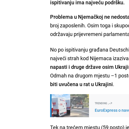
ispitivanju ima najveću podršku.
Problema u Njemačkoj ne nedosta
broj zaposlenih. Osim toga i skupoć
održavaju prijevremeni parlamentar
No po ispitivanju građana Deutschl
najveći strah kod Nijemaca izaziva 
napasti i druge države osim Ukraj
Odmah na drugom mjestu –1 posto 
biti uvučena u rat u Ukrajini
.
TRENDING
EuroExpress o navo
Tek na trećem mjestu (59 posto) j