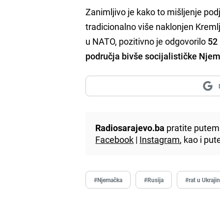
Zanimljivo je kako to mišljenje pod
tradicionalno više naklonjen Kremlju
u NATO, pozitivno je odgovorilo
52
područja bivše socijalističke Nje
Radiosarajevo.ba
pratite putem 
Facebook
|
Instagram
, kao i p
#Njemačka
#Rusija
#rat u Ukrajin