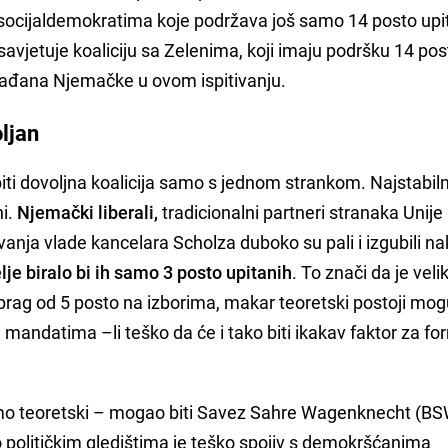
 sa socijaldemokratima koje podržava još samo 14 posto upi
savjetuje koaliciju sa Zelenima, koji imaju podršku 14 po
rađana Njemačke u ovom ispitivanju.
oljan
ti dovoljna koalicija samo s jednom strankom. Najstabiln
ni.
Njemački liberali,
tradicionalni partneri stranaka Unije
nja vlade kancelara Scholza duboko su pali i izgubili na
lje biralo bi ih samo 3 posto upitanih
. To znači da je veli
ni prag od 5 posto na izborima, makar teoretski postoji mo
mandatima –li teško da će i tako biti ikakav faktor za fo
samo teoretski – mogao biti Savez Sahre Wagenknecht (BSW
 po političkim gledištima je teško spojiv s demokršćanima