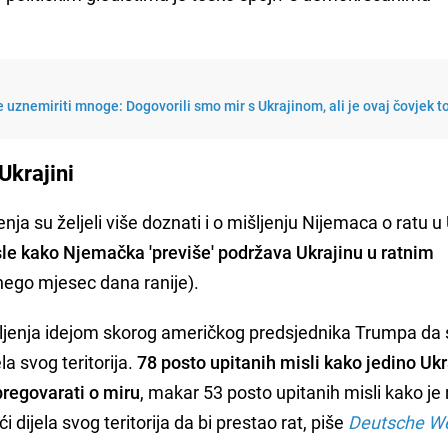
e uznemiriti mnoge: Dogovorili smo mir s Ukrajinom, ali je ovaj čovjek t
Ukrajini
nja su željeli više doznati i o mišljenju Nijemaca o ratu u 
sle kako Njemačka 'previše' podržava Ukrajinu u ratnim
 nego mjesec dana ranije).
jenja idejom skorog američkog predsjednika Trumpa da 
la svog teritorija.
78 posto upitanih misli kako jedino Ukr
pregovarati o miru
, makar 53 posto upitanih misli kako je
i dijela svog teritorija da bi prestao rat, piše
Deutsche We