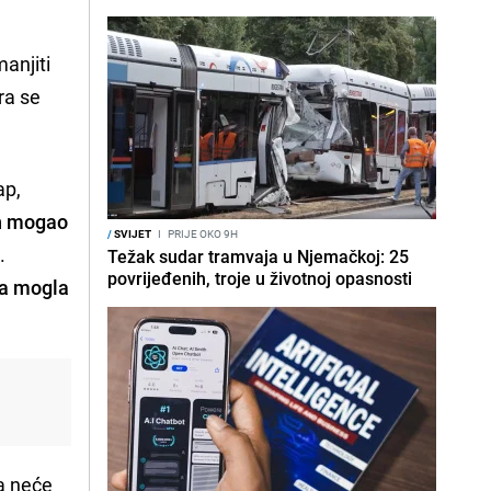
manjiti
ra se
ap,
n mogao
/
SVIJET
I
PRIJE OKO 9H
h
.
Težak sudar tramvaja u Njemačkoj: 25
povrijeđenih, troje u životnoj opasnosti
ka mogla
a neće