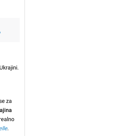
o
Ukrajini.
se za
ajina
 realno
lle
.