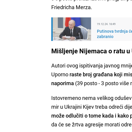
Friedricha Merza.
19.12.24. 16:49
Putinova tvrdnja ć
zabranio
Mišljenje Nijemaca o ratu u 
Autori ovog ispitivanja javnog mnije
Uporno
raste broj građana koji mi
naporima
(39 posto - 3 posto više
Istovremeno nema velikog oduševl
mir u Ukrajini Kijev treba odreći dije
može odlučiti o tome kada i kako 
da će se žrtva agresije morati odreć