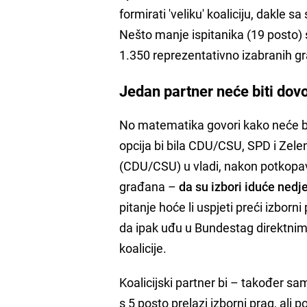
formirati 'veliku' koaliciju, dakle
Nešto manje ispitanika (19 posto) 
1.350 reprezentativno izabranih g
Jedan partner neće biti dov
No matematika govori kako neće bi
opcija bi bila CDU/CSU, SPD i Zele
(CDU/CSU) u vladi, nakon potkopava
građana –
da su izbori iduće nedje
pitanje hoće li uspjeti preći izbor
da ipak uđu u Bundestag direktnim 
koalicije.
Koalicijski partner bi – također 
s 5 posto prelazi izborni prag, ali