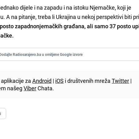
jednako dijele i na zapadu i na istoku Njemačke, koji je
. A na pitanje, treba li Ukrajina u nekoj perspektivi biti p
 posto zapadnonjemačkih građana, ali samo 37 posto upi
mačke.
Dodajte Radiosarajevo.ba u omiljene Google izvore
aplikacije za
Android
|
iOS
i društvenih mreža
Twitter
|
utem našeg
Viber
Chata.
i