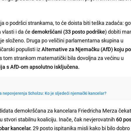
nja o podršci strankama, to će doista biti teška zadaća: go
vlasti i da će
demokršćani (33 posto podrške
) dobiti ma
je složeno. Druga po veličini parlamentarna skupina u
čarski populisti iz
Alternative za Njemačku (AfD) koju p
a s tom strankom matematički bila dovoljna za većinu u
ja s AfD-om apsolutno isključena.
 nepovjerenja Scholzu: Ko je sljedeći njemački kancelar?
ndidata demokršćana za kancelara Friedricha Merza čekat
tvori stabilnu koaliciju. Inače, čak nevjerovatnih
60 po
obar kancelar.
29 posto ispitanika misli kako bi bilo dobro