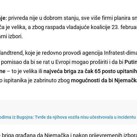
je:
privreda nije u dobrom stanju, sve više firmi planira s
a je velika, a zbog raspada vladajuće koalicije 23. februa
ni izbori.
andtrend, koje je redovno provodi agencija Infratest-dim
pomisao da bi se rat u Evropi mogao proširiti i da bi
Puti
ine
– to je velika ili
najveća briga za čak 65 posto upitani
ispitanika je zabrinuto zbog
mogućnosti da bi Njemač
dima iz Bugojna: Tvrde da njihova vozila nisu učestvovala u incidentu
e briga građana da Njemačka i nakon prijevremenih izbor