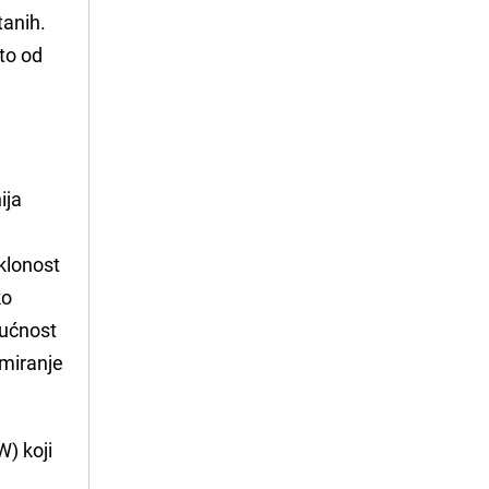
tanih.
sto od
ija
klonost
ko
gućnost
rmiranje
) koji