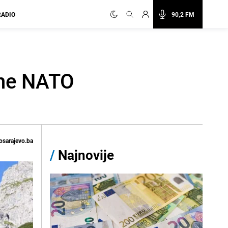
RADIO
90,2 FM
žne NATO
osarajevo.ba
/
Najnovije