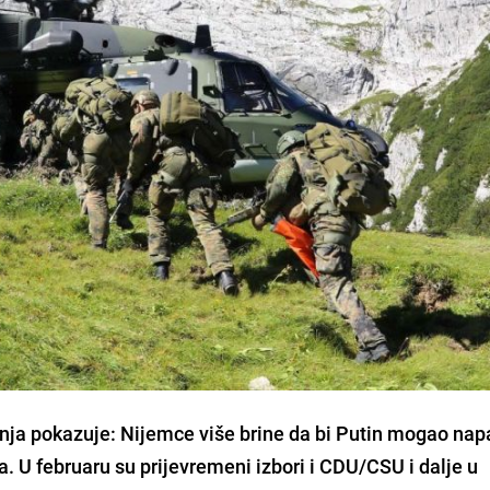
enja pokazuje: Nijemce više brine da bi Putin mogao napa
. U februaru su prijevremeni izbori i CDU/CSU i dalje u