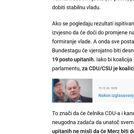
dobiti stabilnu vladu.
Ako se pogledaju rezultati ispitiva
izvjesno da će doći do promjene na 
formiranje vlade. A onda sve posta
Bundestagu će vjerojatno biti desni
19 posto upitanih.
Iako bi koalicij
parlamentu,
za CDU/CSU je koalici
19.12.24. 18:05
Nakon izglasavanja
To znači da će čelnika CDU-a i ka
neugodna zadaća da unatoč svemu s
upitanih ne misli da će Merz biti d