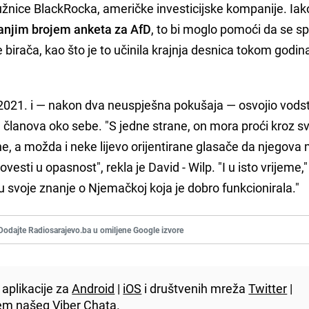
nice BlackRocka, američke investicijske kompanije. Iak
manjim brojem anketa za AfD
, to bi moglo pomoći da se spr
birača, kao što je to učinila krajnja desnica tokom godin
2021. i — nakon dva neuspješna pokušaja — osvojio vods
u članova oko sebe. "S jedne strane, on mora proći kroz svo
ne, a možda i neke lijevo orijentirane glasače da njegova
esti u opasnost", rekla je David - Wilp. "I u isto vrijeme,
e u svoje znanje o Njemačkoj koja je dobro funkcionirala."
Dodajte Radiosarajevo.ba u omiljene Google izvore
aplikacije za
Android
|
iOS
i društvenih mreža
Twitter
|
utem našeg
Viber
Chata.