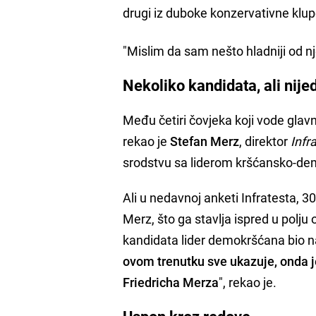
drugi iz duboke konzervativne klup
"Mislim da sam nešto hladniji od nj
Nekoliko kandidata, ali nij
Među četiri čovjeka koji vode glavn
rekao je
Stefan Merz
, direktor
Infr
srodstvu sa liderom kršćansko-dem
Ali u nedavnoj anketi Infratesta, 30
Merz, što ga stavlja ispred u polju
kandidata lider demokršćana bio n
ovom trenutku sve ukazuje, onda j
Friedricha Merza
", rekao je.