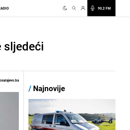
RADIO
90,2 FM
 sljedeći
osarajevo.ba
/
Najnovije