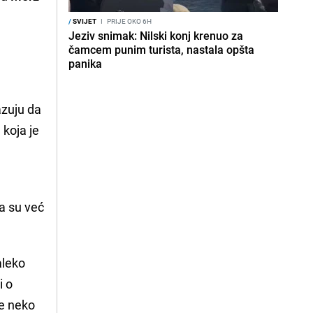
/
SVIJET
I
PRIJE OKO 6H
Jeziv snimak: Nilski konj krenuo za
čamcem punim turista, nastala opšta
panika
azuju da
koja je
ra su već
aleko
i o
ne neko