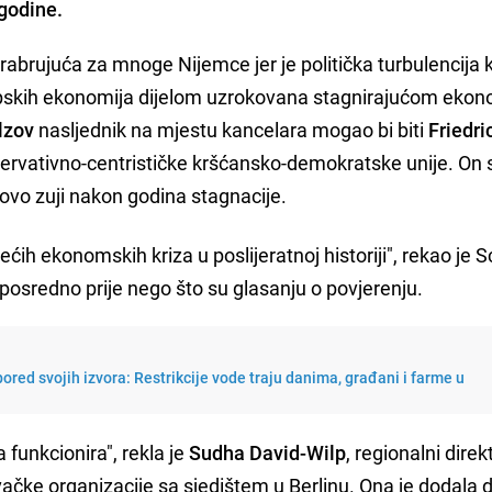
 godine.
abrujuća za mnoge Nijemce jer je politička turbulencija 
pskih ekonomija dijelom uzrokovana stagnirajućom eko
lzov
nasljednik na mjestu kancelara mogao bi biti
Friedr
nzervativno-centrističke kršćansko-demokratske unije. On 
vo zuji nakon godina stagnacije.
ćih ekonomskih kriza u poslijeratnoj historiji", rekao je 
posredno prije nego što su glasanju o povjerenju.
ored svojih izvora: Restrikcije vode traju danima, građani i farme u
 funkcionira", rekla je
Sudha David-Wilp
, regionalni direk
ačke organizacije sa sjedištem u Berlinu. Ona je dodala 