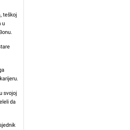
, teškoj
m u
 Bonu.
stare
uga
arijeru.
u svojoj
leli da
sjednik