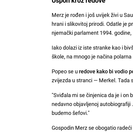
Uspon kroz redove
Merz je rođen i još uvijek živi u
hrani i slikovitoj prirodi. Odatle j
njemački parlament 1994. godine, 
Iako dolazi iz iste stranke kao i bi
škole, na mnogo je načina polarna
Popeo se u
redove kako bi vodio 
zvijezda u stranci — Merkel. Tada 
"Sviđala mi se činjenica da je i on
nedavno objavljenoj autobiografiji
budemo šefovi."
Gospodin Merz se obogatio radeći ka