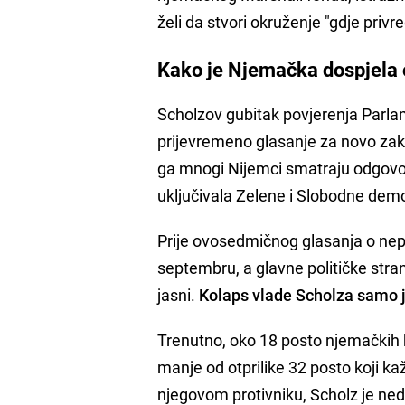
želi da stvori okruženje "gdje privre
Kako je Njemačka dospjela 
Scholzov gubitak povjerenja Parlam
prijevremeno glasanje za novo zak
ga mnogi Nijemci smatraju odgovor
uključivala Zelene i Slobodne dem
Prije ovosedmičnog glasanja o nepovj
septembru, a glavne političke stran
jasni.
Kolaps vlade Scholza samo j
Trenutno, oko 18 posto njemačkih 
manje od otprilike 32 posto koji k
njegovom protivniku, Scholz je ned