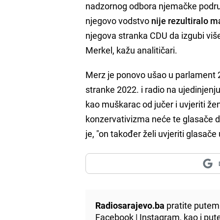
nadzornog odbora njemačke podruž
njegovo vodstvo
nije rezultiralo 
njegova stranka CDU da izgubi više 
Merkel, kažu analitičari.
Merz je ponovo ušao u parlament 
stranke 2022. i radio na ujedinjenj
kao muškarac od jučer i uvjeriti že
konzervativizma neće te glasače dov
je, "on također želi uvjeriti glasač
Radiosarajevo.ba
pratite putem 
Facebook
|
Instagram
, kao i p