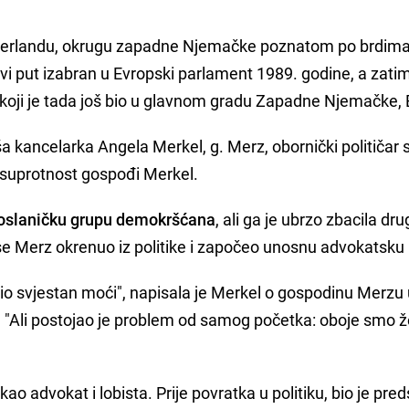
 Sauerlandu, okrugu zapadne Njemačke poznatom po brdima
e prvi put izabran u Evropski parlament 1989. godine, a zati
koji je tada još bio u glavnom gradu Zapadne Njemačke,
vša kancelarka Angela Merkel, g. Merz, obornički političar 
 suprotnost gospođi Merkel.
poslaničku grupu demokršćana
, ali ga je ubrzo zbacila dr
se Merz okrenuo iz politike i započeo unosnu advokatsku k
 bio svjestan moći", napisala je Merkel o gospodinu Merzu 
 . "Ali postojao je problem od samog početka: oboje smo že
o advokat i lobista. Prije povratka u politiku, bio je pred