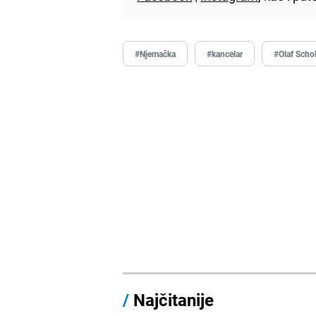
#Njemačka
#kancelar
#Olaf Scho
/
Najčitanije