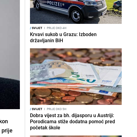
/
SVIJET
I
PRIJE OKO 4H
Krvavi sukob u Grazu: Izboden
državljanin BiH
/
SVIJET
I
PRIJE OKO 5H
Dobra vijest za bh. dijasporu u Austriji:
akon
Porodicama stiže dodatna pomoć pred
početak škole
 prije