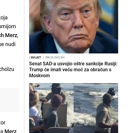
koja
nomijom
ich Merz
,
se nudi
/
SVIJET
I
PRIJE OKO 5H
Senat SAD-a usvojio oštre sankcije Rusiji:
Scholzu
Trump će imati veću moć za obračun s
Moskvom
tor
da
Merz