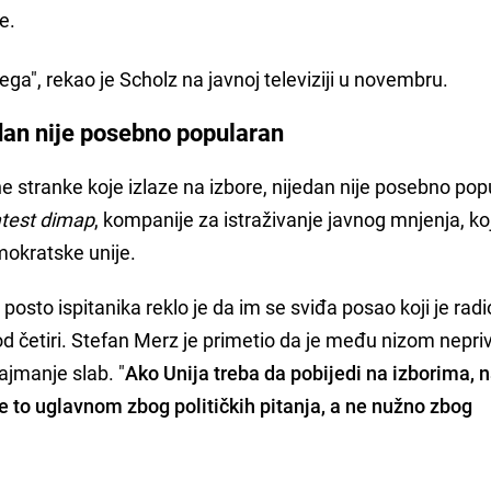
e.
ega", rekao je Scholz na javnoj televiziji u novembru.
edan nije posebno popularan
e stranke koje izlaze na izbore, nijedan nije posebno pop
atest dimap
, kompanije za istraživanje javnog mnjenja, koj
okratske unije.
 posto ispitanika reklo je da im se sviđa posao koji je radi
 od četiri. Stefan Merz je primetio da je među nizom nepri
ajmanje slab. "
Ako Unija treba da pobijedi na izborima, n
e to uglavnom zbog političkih pitanja, a ne nužno zbog