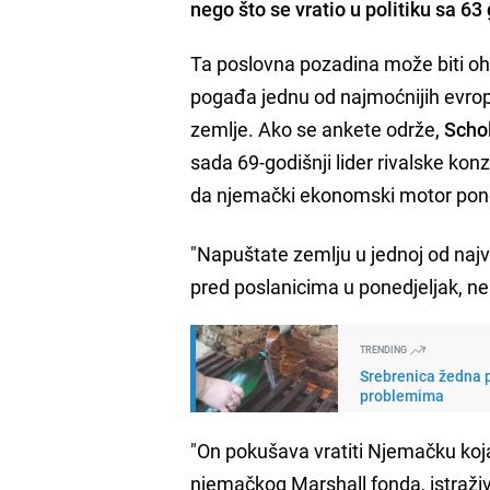
nego što se vratio u politiku sa 63
Ta poslovna pozadina može biti ohr
pogađa jednu od najmoćnijih evro
zemlje. Ako se ankete održe,
Scho
sada 69-godišnji lider rivalske ko
da njemački ekonomski motor pono
"Napuštate zemlju u jednoj od najve
pred poslanicima u ponedjeljak, ne
TRENDING
Srebrenica žedna p
problemima
"On pokušava vratiti Njemačku koja
njemačkog Marshall fonda, istraživ