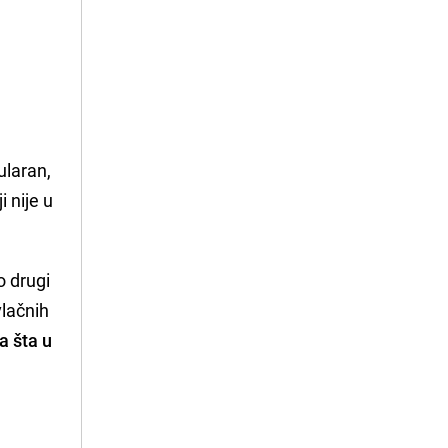
ularan,
i nije u
o drugi
vlačnih
a šta u