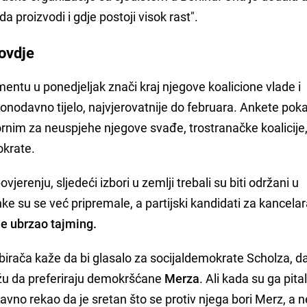
da proizvodi i gdje postoji visok rast".
ovdje
entu u ponedjeljak znači kraj njegove koalicione vlade i
onodavno tijelo, najvjerovatnije do februara. Ankete pok
nim za neuspjehe njegove svađe, trostranačke koalicije, 
okrate.
erenju, sljedeći izbori u zemlji trebali su biti održani u
ke su se već pripremale, a partijski kandidati za kancela
e ubrzao tajming.
birača kaže da bi glasalo za socijaldemokrate Scholza, d
ažu da preferiraju demokršćane
Merza
. Ali kada su ga pital
avno rekao da je sretan što se protiv njega bori Merz, a 