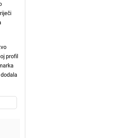
o
iječi
a
tvo
j profil
 marka
" dodala