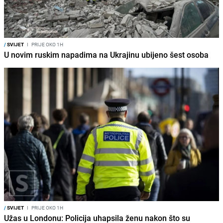
/
SVIJET
I
PRIJE OKO 1H
U novim ruskim napadima na Ukrajinu ubijeno šest osoba
/
SVIJET
I
PRIJE OKO 1H
Užas u Londonu: Policija uhapsila ženu nakon što su