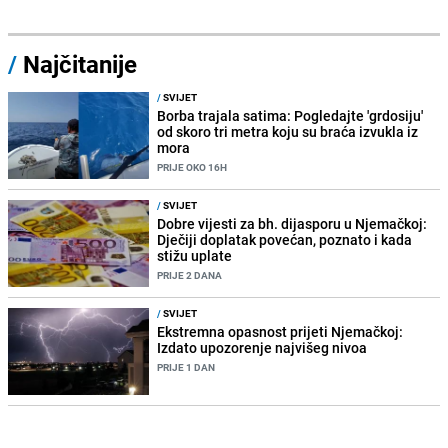
/
Najčitanije
/
SVIJET
Borba trajala satima: Pogledajte 'grdosiju'
od skoro tri metra koju su braća izvukla iz
mora
PRIJE OKO 16H
/
SVIJET
Dobre vijesti za bh. dijasporu u Njemačkoj:
Dječiji doplatak povećan, poznato i kada
stižu uplate
PRIJE 2 DANA
/
SVIJET
Ekstremna opasnost prijeti Njemačkoj:
Izdato upozorenje najvišeg nivoa
PRIJE 1 DAN