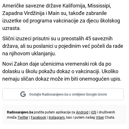
Američke savezne države Kalifornija, Mississipi,
Zapadna Virdžinija i Main su, takođe zabranile
izuzetke od programa vakcinacije za djecu školskog
uzrasta.
Slični izuzeci prisutni su u preostalih 45 saveznih
država, ali su poslanici u pojedinim već počeli da rade
na njihovom uklanjanju.
Novi Zakon daje učenicima vremenski rok da po
dolasku u školu pokažu dokaz o vakcinaciji. Ukoliko
nemaju sličan dokaz može im biti onemogućen upis.
Dodajte Radiosarajevo.ba u omiljene Google izvore
Radiosarajevo.ba
pratite putem aplikacije za
Android
|
iOS
i društvenih
mreža
Twitter
|
Facebook
|
Instagram
, kao i putem našeg
Viber
Chata.