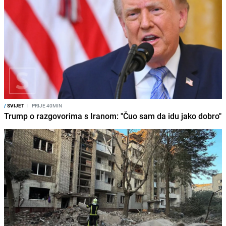
/
SVIJET
I
PRIJE 40MIN
Trump o razgovorima s Iranom: "Čuo sam da idu jako dobro"