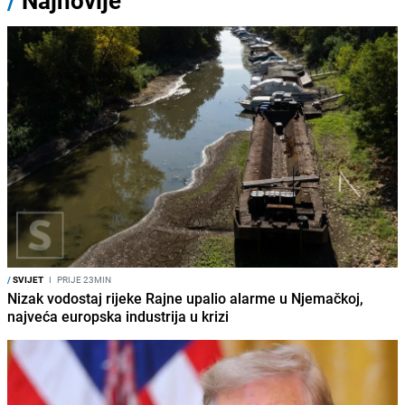
/
Najnovije
/
SVIJET
I
PRIJE 23MIN
Nizak vodostaj rijeke Rajne upalio alarme u Njemačkoj,
najveća europska industrija u krizi