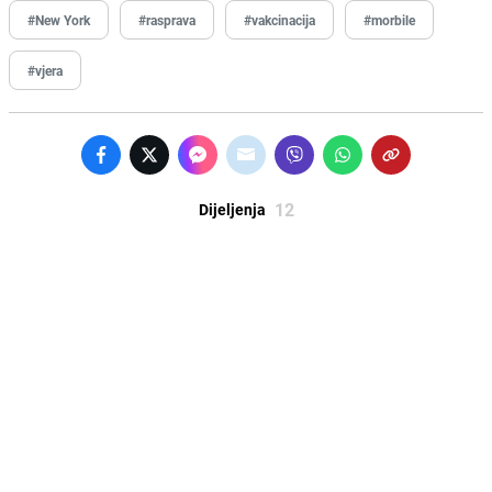
#New York
#rasprava
#vakcinacija
#morbile
#vjera
12
Dijeljenja