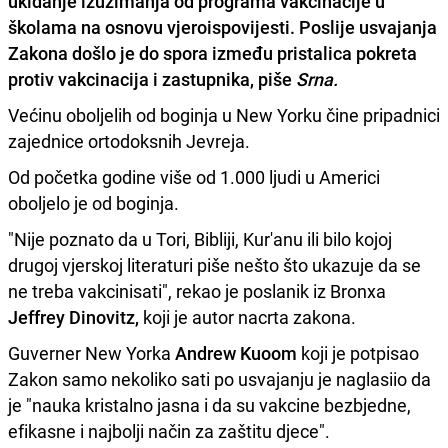
ukidanje izuzimanja od programa vakcinacije u
školama na osnovu vjeroispovijesti.
Poslije usvajanja
Zakona došlo je do spora između pristalica pokreta
protiv vakcinacija i zastupnika, piše
Srna.
Većinu oboljelih od boginja u New Yorku čine pripadnici
zajednice ortodoksnih Jevreja.
Od početka godine više od 1.000 ljudi u Americi
oboljelo je od boginja.
"Nije poznato da u Tori, Bibliji, Kur'anu ili bilo kojoj
drugoj vjerskoj literaturi piše nešto što ukazuje da se
ne treba vakcinisati", rekao je poslanik iz Bronxa
Jeffrey Dinovitz,
koji je autor nacrta zakona.
Guverner New Yorka
Andrew Kuoom
koji je potpisao
Zakon samo nekoliko sati po usvajanju je naglasiio da
je "nauka kristalno jasna i da su vakcine bezbjedne,
efikasne i najbolji način za zaštitu djece".