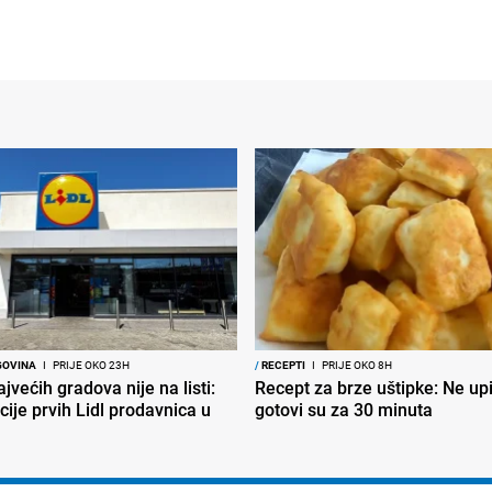
GOVINA
I
PRIJE OKO 23H
/
RECEPTI
I
PRIJE OKO 8H
jvećih gradova nije na listi:
Recept za brze uštipke: Ne upij
cije prvih Lidl prodavnica u
gotovi su za 30 minuta