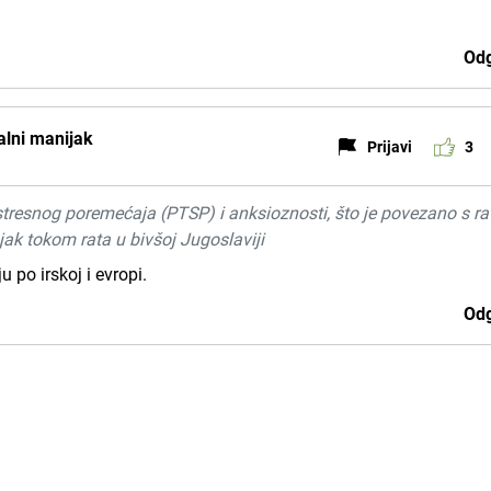
Odg
ualni manijak
Prijavi
3
tresnog poremećaja (PTSP) i anksioznosti, što je povezano s r
ak tokom rata u bivšoj Jugoslaviji
 po irskoj i evropi.
Odg