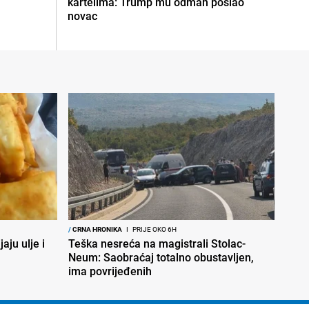
kartelima: Trump mu odmah poslao
novac
/
CRNA HRONIKA
I
PRIJE OKO 6H
aju ulje i
Teška nesreća na magistrali Stolac-
Neum: Saobraćaj totalno obustavljen,
ima povrijeđenih