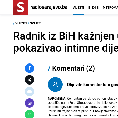
VIJESTI
BIZNIS
METROMA
/
VIJESTI
/
SVIJET
Radnik iz BiH kažnjen 
pokazivao intimne dijel
/
Komentari (2)
Objavite komentar kao gost i
NAPOMENA:
Komentari su isključivo lični stavov
podstiču na mržnju. Strogo zabranjen bilo kakav 
Radiosarajevo.ba ima pravo i obavezu da na zahtj
korisniku trajno blokira pristup. Obaviještavamo 
da neki komentari mogu sadržavati narativ koji j