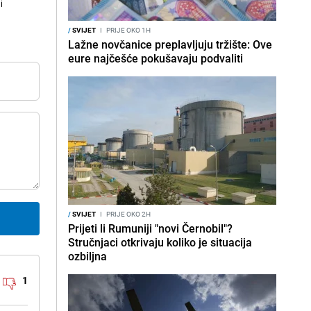
i
/
SVIJET
I
PRIJE OKO 1H
Lažne novčanice preplavljuju tržište: Ove
eure najčešće pokušavaju podvaliti
/
SVIJET
I
PRIJE OKO 2H
Prijeti li Rumuniji "novi Černobil"?
Stručnjaci otkrivaju koliko je situacija
ozbiljna
1