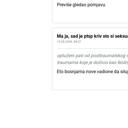
Previše gledao pornjavu.
Ma ja, sad je ptsp kriv sto si seks
19.05.2026. 09:27
optuženi pati od posttraumatskog s
traumama koje je doživio kao Bošnj
Eto bosnjama nove vadione da siluju