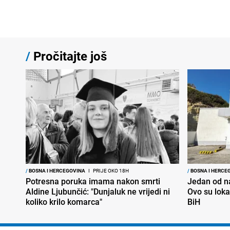
/
Pročitajte još
/
BOSNA I HERCEGOVINA
I
PRIJE OKO 18H
/
BOSNA I HERCE
Potresna poruka imama nakon smrti
Jedan od na
Aldine Ljubunčić: "Dunjaluk ne vrijedi ni
Ovo su loka
koliko krilo komarca"
BiH