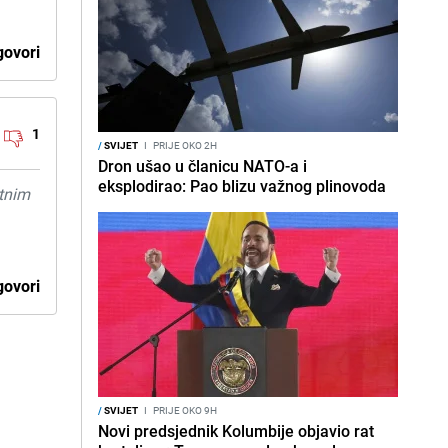
ovori
1
/
SVIJET
I
PRIJE OKO 2H
Dron ušao u članicu NATO-a i
eksplodirao: Pao blizu važnog plinovoda
atnim
ovori
/
SVIJET
I
PRIJE OKO 9H
Novi predsjednik Kolumbije objavio rat