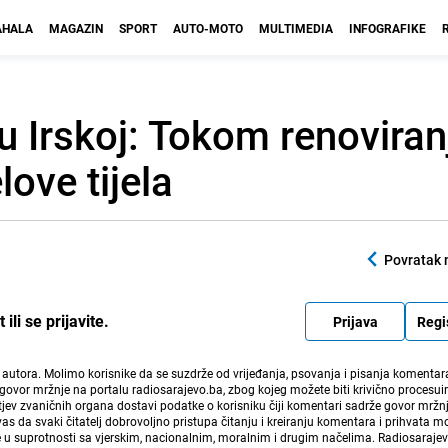
HALA
MAGAZIN
SPORT
AUTO-MOTO
MULTIMEDIA
INFOGRAFIKE
u Irskoj: Tokom renoviran
ove tijela
Povratak 
li se prijavite.
Prijava
Regi
i autora. Molimo korisnike da se suzdrže od vrijeđanja, psovanja i pisanja komentara
govor mržnje na portalu radiosarajevo.ba, zbog kojeg možete biti krivično procesuir
ev zvaničnih organa dostavi podatke o korisniku čiji komentari sadrže govor mržnj
vas da svaki čitatelj dobrovoljno pristupa čitanju i kreiranju komentara i prihvata 
e u suprotnosti sa vjerskim, nacionalnim, moralnim i drugim načelima. Radiosaraje