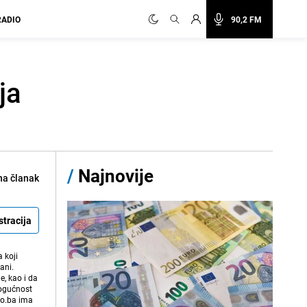
RADIO
90,2 FM
ja
/
Najnovije
na članak
stracija
 koji
ani.
e, kao i da
mogućnost
vo.ba ima