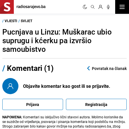
Otvor
/
VIJESTI
/
SVIJET
Pucnjava u Linzu: Muškarac ubio
suprugu i kćerku pa izvršio
samoubistvo
/
Komentari (1)
Povratak na članak
Objavite komentar kao gost ili se prijavite.
Prijava
Registracija
NAPOMENA:
Komentari su isključivo lični stavovi autora. Molimo korisnike da
se suzdrže od vrijeđanja, psovanja i pisanja komentara koji podstiču na mržnju.
Strogo zabranjen bilo kakav govor mržnje na portalu radiosarajevo.ba, zbog