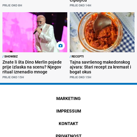
PRIJE OKO 8H
PRIJE OKO 14H
/
SHOWBIZ
/
RECEPTI
Znate li šta Dino Merlin pojede
Tajna savršenog makedonskog
prije izlaska na scenu? Njegov
ajvara: Stari recept za kremast i
ritual iznenadio mnoge
bogat okus
PRIJE OKO 15H
PRIJE OKO 15H
MARKETING
IMPRESSUM
KONTAKT
PRIVATNOST