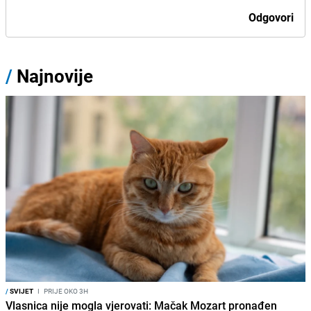
Odgovori
/
Najnovije
/
SVIJET
I
PRIJE OKO 3H
Vlasnica nije mogla vjerovati: Mačak Mozart pronađen