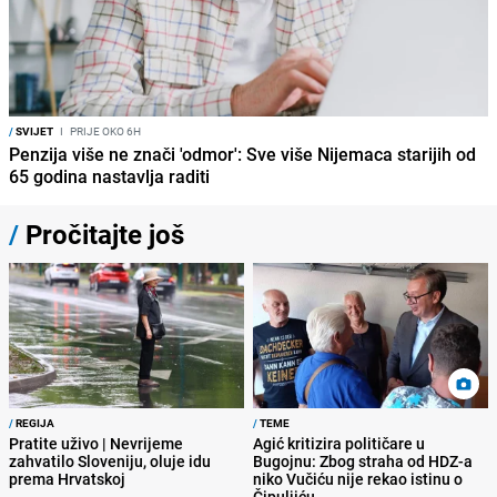
/
SVIJET
I
PRIJE OKO 6H
Penzija više ne znači 'odmor': Sve više Nijemaca starijih od
65 godina nastavlja raditi
/
Pročitajte još
/
REGIJA
/
TEME
Pratite uživo | Nevrijeme
Agić kritizira političare u
zahvatilo Sloveniju, oluje idu
Bugojnu: Zbog straha od HDZ-a
prema Hrvatskoj
niko Vučiću nije rekao istinu o
Čipuljiću