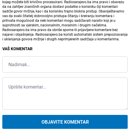
kojeg možete biti krivično procesuirani. Radiosarajevo.ba ima pravo i obavezu
da na zahtjev zvaničnih organa dostavi podatke o korisniku čiji komentari
sadrže govor mržnje, kao i da korisniku trajno blokira pristup. Obaviještavamo
vas da svaki čitatelj dobrovoljno pristupa čitanju i kreiranju komentara i
prihvata mogućnost da neki komentari mogu sadržavati narativ koji je u
suprotnosti sa vjerskim, nacionalnim, moralnim i drugim načelima.
Radiosarajevo.ba ima pravo da obriše sporne ili prijavljene komentare bez
najave i objašnjenja. Radiosarajevo.ba koristi automatski sistem prepoznavanja
i uklanjanja govora mržnje i drugih neprimjerenih sadržaja u komentarima.
VAŠ KOMENTAR
OBJAVITE KOMENTAR