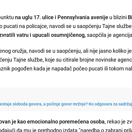
 punktu
na uglu 17. ulice i Pennsylvania avenije
u blizini
B
eo pucati na policajce, navodi se u saopćenju Tajne službe
zvratili vatru i upucali osumnjičenog,
saopćila je agencija
nog oružja, navodi se u saopćenju, ali nije jasno koliko j
nju Tajne službe, koje su citirale brojne novinske agenci
rolaznik pogođen kada je napadač počeo pucati ili tokom 
restaje sloboda govora, a počinje govor mržnje? Ko odgovara za sadrža
ikovan je kao emocionalno poremećena osoba
, rekao je z
dajući da mu je prethodno izdata "naredba o zabrani pril