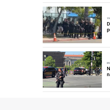
19
D
p
05
N
n