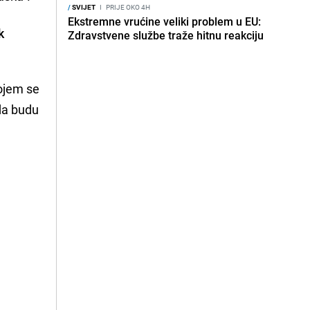
/
SVIJET
I
PRIJE OKO 4H
Ekstremne vrućine veliki problem u EU:
k
Zdravstvene službe traže hitnu reakciju
ojem se
 da budu