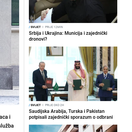
/
SVIJET
I
PRIJE 12MIN
Srbija i Ukrajina: Municija i zajednički
dronovi?
/
SVIJET
I
PRIJE OKO 2H
Saudijska Arabija, Turska i Pakistan
aca i
potpisali zajednički sporazum o odbrani
služba