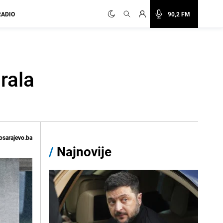
RADIO
90,2 FM
rala
osarajevo.ba
/
Najnovije