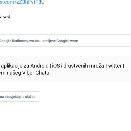
ter.com/zZ8hFvtF8U
News)
Dodajte Radiosarajevo.ba u omiljene Google izvore
aplikacije za
Android
|
iOS
i društvenih mreža
Twitter
|
utem našeg
Viber
Chata.
jna obavještajna služba