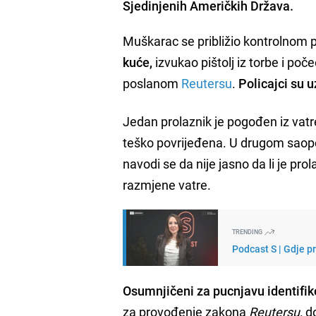
Sjedinjenih Američkih Država.
Muškarac se približio kontrolnom
kuće,
izvukao pištolj iz torbe i poč
poslanom
Reutersu
.
Policajci su u
Jedan prolaznik je pogođen iz vatre
teško povrijeđena. U drugom saopće
navodi se da nije jasno da li je p
razmjene vatre.
TRENDING
Podcast S | Gdje p
Osumnjičeni za pucnjavu identif
za provođenje zakona
Reutersu,
do