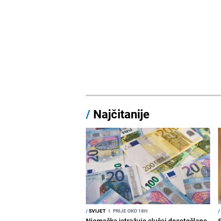
/
Najčitanije
/
SVIJET
I
PRIJE OKO 18H
/
Njemačka istražuje slučaj desetočlane