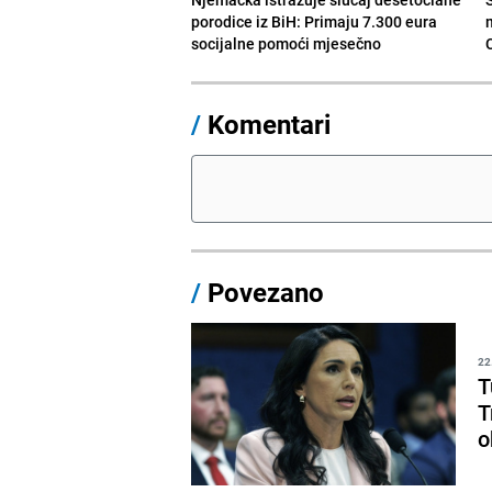
porodice iz BiH: Primaju 7.300 eura
socijalne pomoći mjesečno
/
Komentari
/
Povezano
22
T
T
o