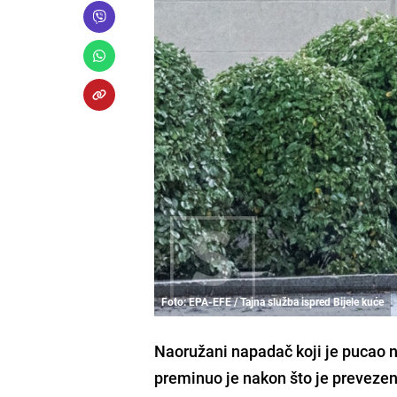
Foto: EPA-EFE / Tajna služba ispred Bijele kuće
Naoružani napadač koji je pucao na
preminuo je nakon što je prevezen 