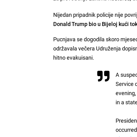
Nijedan pripadnik policije nije povr
Donald Trump bio u Bijeloj kući to
Pucnjava se dogodila skoro mjesec
održavala večera Udruženja dopisni
hitno evakuisani.
A suspect
Service 
evening,
in a sta
Presiden
occurred