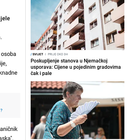
ijele
.
e osoba
/
SVIJET
I
PRIJE OKO 3H
Poskupljenje stanova u Njemačkoj
je,
usporava: Cijene u pojedinim gradovima
naknadne
čak i pale
j?
vaničnik
aska".