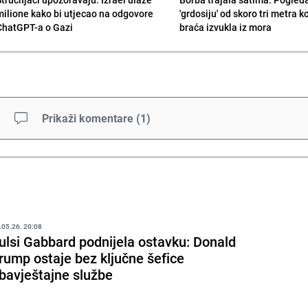
milione kako bi utjecao na odgovore
'grdosiju' od skoro tri metra k
ChatGPT-a o Gazi
braća izvukla iz mora
Prikaži komentare
(
1
)
.05.26. 20:08
ulsi Gabbard podnijela ostavku: Donald
rump ostaje bez ključne šefice
bavještajne službe