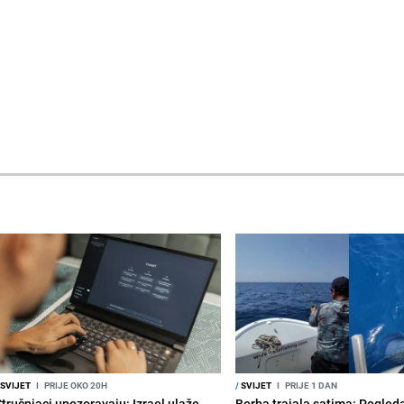
SVIJET
I
PRIJE OKO 20H
/
SVIJET
I
PRIJE 1 DAN
Stručnjaci upozoravaju: Izrael ulaže
Borba trajala satima: Pogled