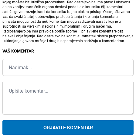
kojeg možete biti krivično procesuirani. Radiosarajevo.ba ima pravo i obavezu
da na zahtjev zvaničnih organa dostavi podatke o korisniku čiji komentari
sadrže govor mržnje, kao i da korisniku trajno blokira pristup. Obaviještavamo
vas da svaki čitatelj dobrovoljno pristupa čitanju i kreiranju komentara i
prihvata mogućnost da neki komentari mogu sadržavati narativ koji je u
suprotnosti sa vjerskim, nacionalnim, moralnim i drugim načelima.
Radiosarajevo.ba ima pravo da obriše sporne ili prijavljene komentare bez
najave i objašnjenja. Radiosarajevo.ba koristi automatski sistem prepoznavanja
i uklanjanja govora mržnje i drugih neprimjerenih sadržaja u komentarima.
VAŠ KOMENTAR
OBJAVITE KOMENTAR