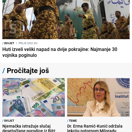
/
SVIJET
I
PRIJE OKO 3H
Huti izveli veliki napad na dvije pokrajine: Najmanje 30
vojnika poginulo
/
Pročitajte još
/
SVIJET
/
TEME
Njemačka istražuje slučaj
Dr. Erma Ramić-Kunić održala
desetočlane porodice iz BiH:
lekciju notornom Miloradu