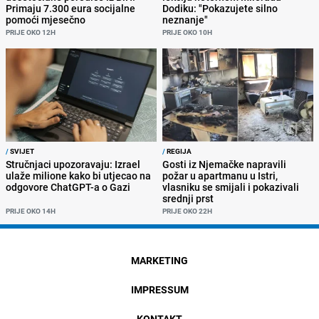
Primaju 7.300 eura socijalne
Dodiku: "Pokazujete silno
pomoći mjesečno
neznanje"
PRIJE OKO 12H
PRIJE OKO 10H
/
SVIJET
/
REGIJA
Stručnjaci upozoravaju: Izrael
Gosti iz Njemačke napravili
ulaže milione kako bi utjecao na
požar u apartmanu u Istri,
odgovore ChatGPT-a o Gazi
vlasniku se smijali i pokazivali
srednji prst
PRIJE OKO 14H
PRIJE OKO 22H
MARKETING
IMPRESSUM
KONTAKT