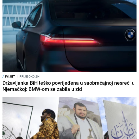
/
SVIJET
I
PRIJE OKO 2H
Državljanka BiH teško povrijeđena u saobraćajnoj nesreći u
Njemačkoj: BMW-om se zabila u zid