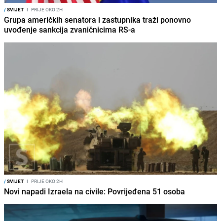
/
SVIJET
I
PRIJE OKO 2H
Grupa američkih senatora i zastupnika traži ponovno
uvođenje sankcija zvaničnicima RS-a
/
SVIJET
I
PRIJE OKO 2H
Novi napadi Izraela na civile: Povrijeđena 51 osoba