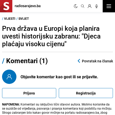
Otvor
/
VIJESTI
/
SVIJET
Prva država u Europi koja planira
uvesti historijsku zabranu: "Djeca
plaćaju visoku cijenu"
/
Komentari (1)
Povratak na članak
Objavite komentar kao gost ili se prijavite.
Prijava
Registracija
NAPOMENA:
Komentari su isključivo lični stavovi autora. Molimo korisnike da
se suzdrže od vrijeđanja, psovanja i pisanja komentara koji podstiču na mržnju.
Strogo zabranjen bilo kakav govor mržnje na portalu radiosarajevo.ba, zbog