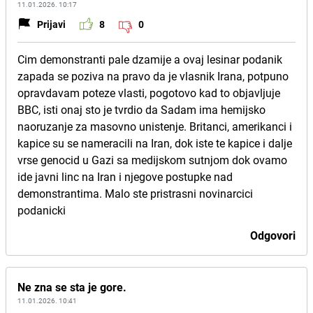
11.01.2026. 10:17
Prijavi
8
0
Cim demonstranti pale dzamije a ovaj lesinar podanik
zapada se poziva na pravo da je vlasnik Irana, potpuno
opravdavam poteze vlasti, pogotovo kad to objavljuje
BBC, isti onaj sto je tvrdio da Sadam ima hemijsko
naoruzanje za masovno unistenje. Britanci, amerikanci i
kapice su se nameracili na Iran, dok iste te kapice i dalje
vrse genocid u Gazi sa medijskom sutnjom dok ovamo
ide javni linc na Iran i njegove postupke nad
demonstrantima. Malo ste pristrasni novinarcici
podanicki
Odgovori
Ne zna se sta je gore.
11.01.2026. 10:41