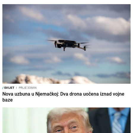
/
SVIJET
I
PRIJE 33MIN
Nova uzbuna u Njemačkoj: Dva drona uočena iznad vojne
baze