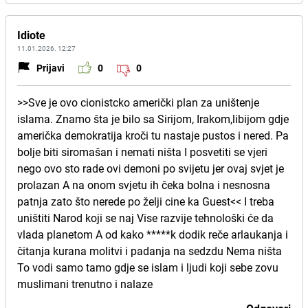
Idiote
11.01.2026. 12:27
Prijavi
0
0
>>Sve je ovo cionistcko američki plan za uništenje
islama. Znamo šta je bilo sa Sirijom, Irakom,libijom gdje
američka demokratija kroči tu nastaje pustos i nered. Pa
bolje biti siromašan i nemati ništa I posvetiti se vjeri
nego ovo sto rade ovi demoni po svijetu jer ovaj svjet je
prolazan A na onom svjetu ih čeka bolna i nesnosna
patnja zato što nerede po želji cine ka Guest<< I treba
uništiti Narod koji se naj Vise razvije tehnološki će da
vlada planetom A od kako *****k dodik reče arlaukanja i
čitanja kurana molitvi i padanja na sedzdu Nema ništa
To vodi samo tamo gdje se islam i ljudi koji sebe zovu
muslimani trenutno i nalaze