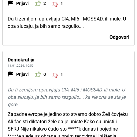
Prijavi
2
1
Da ti zemljom upravljaju CIA, MI6 i MOSSAD, ili mule. U
oba slucaju, ja bih samo razgulio....
Odgovori
Demokratija
11.01.2026. 10:50
Prijavi
0
1
Da ti zemljom upravljaju CIA, MI6 i MOSSAD, ili mule. U
oba slucaju, ja bih samo razgulio.... ka Ne zna se sta je
gore.
Zapadne evrope je jedino sto stvarno dobro Želi čovjeku
Ali fasisti diktatori žele da je unište Kako su uništili
SFRJ Nije nikakvo čudo sto *****k danas i pojedine
*****e sjede uz obrana u prvim redovima Uništenja