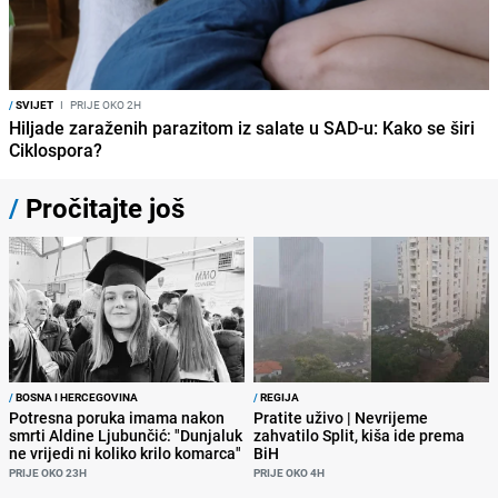
/
SVIJET
I
PRIJE OKO 2H
Hiljade zaraženih parazitom iz salate u SAD-u: Kako se širi
Ciklospora?
/
Pročitajte još
/
BOSNA I HERCEGOVINA
/
REGIJA
Potresna poruka imama nakon
Pratite uživo | Nevrijeme
smrti Aldine Ljubunčić: "Dunjaluk
zahvatilo Split, kiša ide prema
ne vrijedi ni koliko krilo komarca"
BiH
PRIJE OKO 23H
PRIJE OKO 4H