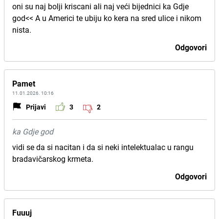
oni su naj bolji kriscani ali naj veći bijednici ka Gdje
god<< A u Americi te ubiju ko kera na sred ulice i nikom
nista.
Odgovori
Pamet
11.01.2026. 10:16
Prijavi
3
2
ka Gdje god
vidi se da si nacitan i da si neki intelektualac u rangu
bradavičarskog krmeta.
Odgovori
Fuuuj