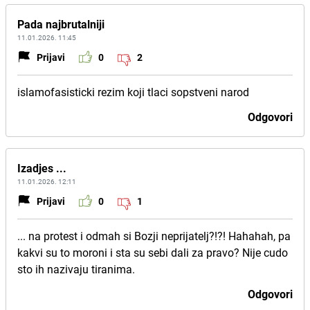
Pada najbrutalniji
11.01.2026. 11:45
Prijavi
0
2
islamofasisticki rezim koji tlaci sopstveni narod
Odgovori
Izadjes ...
11.01.2026. 12:11
Prijavi
0
1
... na protest i odmah si Bozji neprijatelj?!?! Hahahah, pa
kakvi su to moroni i sta su sebi dali za pravo? Nije cudo
sto ih nazivaju tiranima.
Odgovori