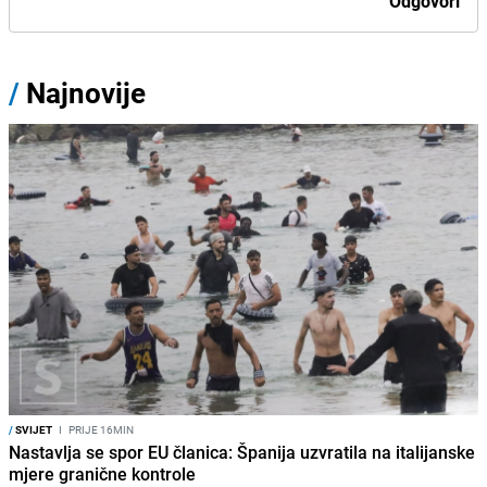
Odgovori
/
Najnovije
/
SVIJET
I
PRIJE 16MIN
Nastavlja se spor EU članica: Španija uzvratila na italijanske
mjere granične kontrole