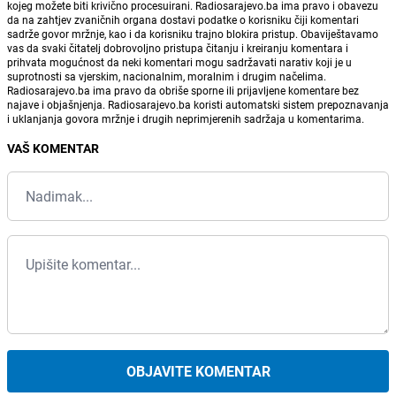
kojeg možete biti krivično procesuirani. Radiosarajevo.ba ima pravo i obavezu
da na zahtjev zvaničnih organa dostavi podatke o korisniku čiji komentari
sadrže govor mržnje, kao i da korisniku trajno blokira pristup. Obaviještavamo
vas da svaki čitatelj dobrovoljno pristupa čitanju i kreiranju komentara i
prihvata mogućnost da neki komentari mogu sadržavati narativ koji je u
suprotnosti sa vjerskim, nacionalnim, moralnim i drugim načelima.
Radiosarajevo.ba ima pravo da obriše sporne ili prijavljene komentare bez
najave i objašnjenja. Radiosarajevo.ba koristi automatski sistem prepoznavanja
i uklanjanja govora mržnje i drugih neprimjerenih sadržaja u komentarima.
VAŠ KOMENTAR
OBJAVITE KOMENTAR