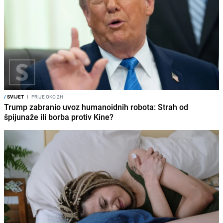
/
SVIJET
I
PRIJE OKO 2H
Trump zabranio uvoz humanoidnih robota: Strah od
špijunaže ili borba protiv Kine?