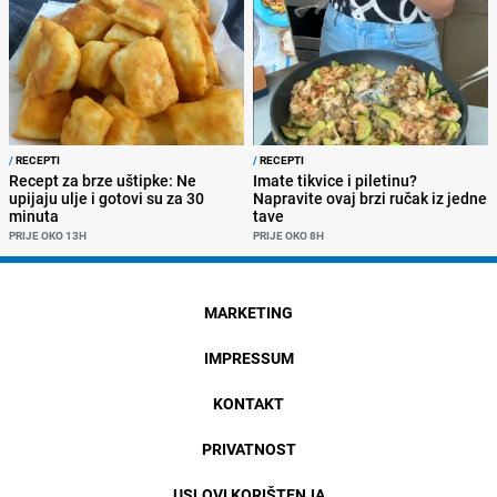
/
RECEPTI
/
RECEPTI
Recept za brze uštipke: Ne
Imate tikvice i piletinu?
upijaju ulje i gotovi su za 30
Napravite ovaj brzi ručak iz jedne
minuta
tave
PRIJE OKO 13H
PRIJE OKO 8H
MARKETING
IMPRESSUM
KONTAKT
PRIVATNOST
USLOVI KORIŠTENJA