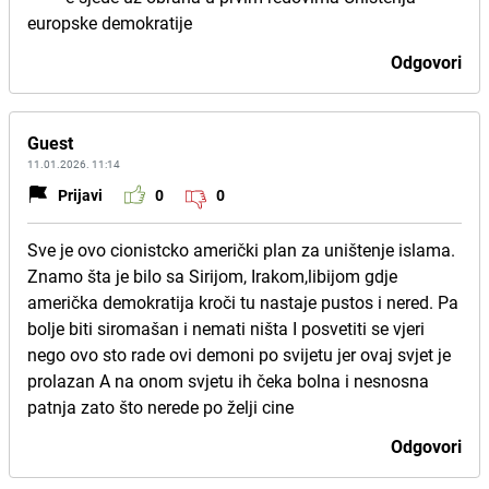
europske demokratije
Odgovori
Guest
11.01.2026. 11:14
Prijavi
0
0
Sve je ovo cionistcko američki plan za uništenje islama.
Znamo šta je bilo sa Sirijom, Irakom,libijom gdje
američka demokratija kroči tu nastaje pustos i nered. Pa
bolje biti siromašan i nemati ništa I posvetiti se vjeri
nego ovo sto rade ovi demoni po svijetu jer ovaj svjet je
prolazan A na onom svjetu ih čeka bolna i nesnosna
patnja zato što nerede po želji cine
Odgovori