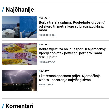
/
Najčitanije
/
SVIJET
Borba trajala satima: Pogledajte 'grdosiju'
od skoro tri metra koju su braća izvukla iz
mora
PRIJE OKO 16H
/
SVIJET
Dobre vijesti za bh. dijasporu u Njemačkoj:
Dječiji doplatak povećan, poznato i kada
stižu uplate
PRIJE 2 DANA
/
SVIJET
Ekstremna opasnost prijeti Njemačkoj:
Izdato upozorenje najvišeg nivoa
PRIJE 1 DAN
/
Komentari