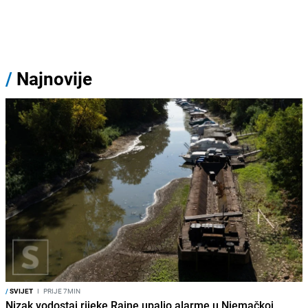
/
Najnovije
/
SVIJET
I
PRIJE 7MIN
Nizak vodostaj rijeke Rajne upalio alarme u Njemačkoj,