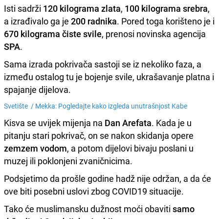
Isti sadrži
120 kilograma zlata
,
100 kilograma srebra
,
a izrađivalo ga je
200 radnika
. Pored toga korišteno je i
670 kilograma čiste svile
, prenosi novinska agencija
SPA
.
Sama izrada pokrivača sastoji se iz nekoliko faza, a
između ostalog tu je bojenje svile, ukrašavanje platna i
spajanje dijelova.
Svetište /
Mekka: Pogledajte kako izgleda unutrašnjost Kabe
Kisva se uvijek mijenja na
Dan Arefata
. Kada je u
pitanju stari pokrivač, on se nakon skidanja opere
zemzem vodom
, a potom dijelovi bivaju poslani u
muzej ili poklonjeni zvaničnicima.
Podsjetimo da prošle godine hadž nije održan, a da će
ove biti posebni uslovi zbog COVID19 situacije.
Tako će muslimansku dužnost moći obaviti
samo