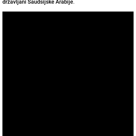
državljani Saudsijske Arabije
.