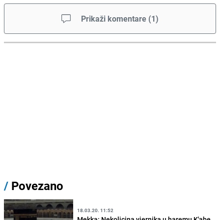
Prikaži komentare
(
1
)
/
Povezano
18.03.20. 11:52
Mekka: Nekolicina vjernika u haremu K'abe,