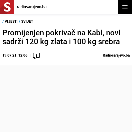
Otvor
/
VIJESTI
/
SVIJET
Promijenjen pokrivač na Kabi, novi
sadrži 120 kg zlata i 100 kg srebra
19.07.21. 12:06
Radiosarajevo.ba
1