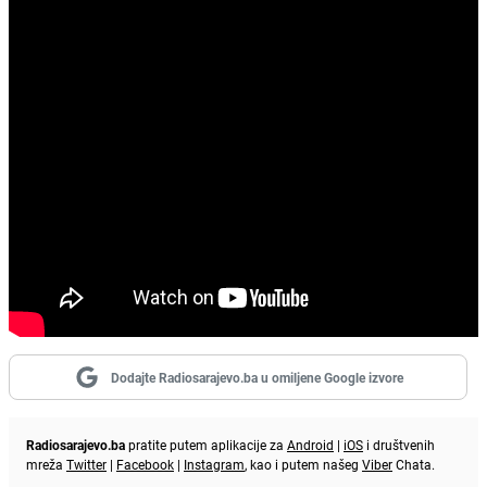
Dodajte Radiosarajevo.ba u omiljene Google izvore
Radiosarajevo.ba
pratite putem aplikacije za
Android
|
iOS
i društvenih
mreža
Twitter
|
Facebook
|
Instagram
, kao i putem našeg
Viber
Chata.