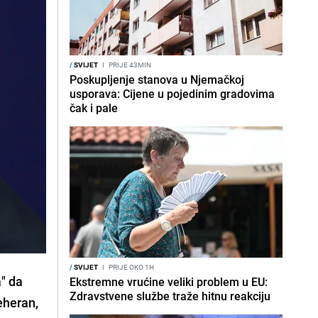
/
SVIJET
I
PRIJE 43MIN
Poskupljenje stanova u Njemačkoj
usporava: Cijene u pojedinim gradovima
čak i pale
/
SVIJET
I
PRIJE OKO 1H
a" da
Ekstremne vrućine veliki problem u EU:
Zdravstvene službe traže hitnu reakciju
eheran,