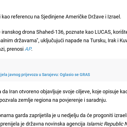
sti kao referencu na Sjedinjene Američke Države i Izrael.
e iranskog drona Shahed-136, poznate kao LUCAS, korišt
nalnim državama", uključujući napade na Tursku, Irak i Ku
azi, prenosi
AP
.
jela javnog prijevoza u Sarajevu: Oglasio se GRAS
a Iran otvoreno objavljuje svoje ciljeve, koje opisuje ka
e pozvala zemlje regiona na povjerenje i saradnju.
rna garda zaprijetila je u nedjelju da će progoniti izrae
renijela je državna novinska agencija
Islamic Republic