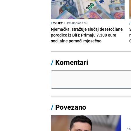
/
SVIJET
I
PRIJE OKO 15H
/
Njemačka istražuje slučaj desetočlane
porodice iz BiH: Primaju 7.300 eura
socijalne pomoći mjesečno
/
Komentari
/
Povezano
15