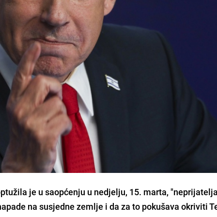
užila je u saopćenju u nedjelju, 15. marta, "neprijatelj
 napade na susjedne zemlje i da za to pokušava okriviti T