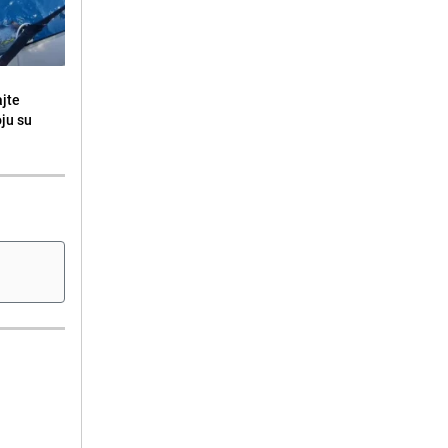
ajte
oju su