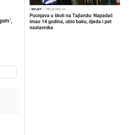
/
SVIJET
I
PRIJE OKO 1H
Pucnjava u školi na Tajlandu: Napadač
agom
",
imao 14 godina, ubio baku, djeda i pet
nastavnika