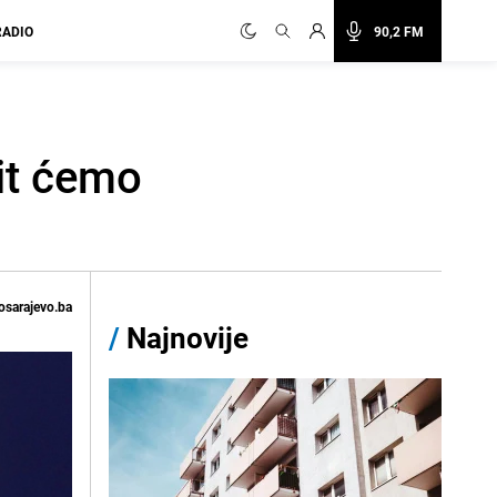
RADIO
90,2 FM
nit ćemo
osarajevo.ba
/
Najnovije