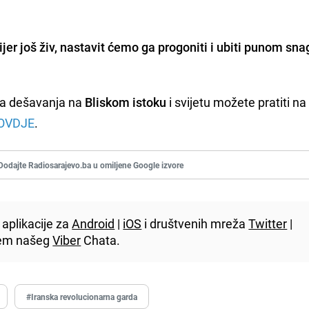
ijer još živ, nastavit ćemo ga progoniti i ubiti punom sn
za dešavanja na
Bliskom istoku
i svijetu možete pratiti na
OVDJE
.
Dodajte Radiosarajevo.ba u omiljene Google izvore
aplikacije za
Android
|
iOS
i društvenih mreža
Twitter
|
utem našeg
Viber
Chata.
#Iranska revolucionarna garda