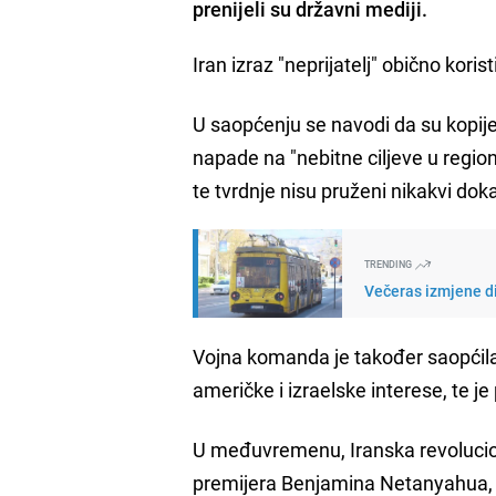
prenijeli su državni mediji.
Iran izraz "neprijatelj" obično kori
U saopćenju se navodi da su kopij
napade na "nebitne ciljeve u regio
te tvrdnje nisu pruženi nikakvi dok
TRENDING
Večeras izmjene di
Vojna komanda je također saopćila d
američke i izraelske interese, te j
U međuvremenu, Iranska revoluciona
premijera Benjamina Netanyahua, p