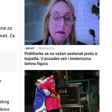
ene za
wait. Za
/
SVIJET
I
PRIJE OKO 1H
Političarka se na važan sastanak javila iz
kupatila: U pozadini veš i misteriozna
tamna figura
o
lskog
 News