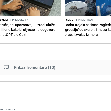
SVIJET
I
PRIJE OKO 17H
/
SVIJET
I
PRIJE 1 DAN
Stručnjaci upozoravaju: Izrael ulaže
Borba trajala satima: Pogled
milione kako bi utjecao na odgovore
'grdosiju' od skoro tri metra k
ChatGPT-a o Gazi
braća izvukla iz mora
Prikaži komentare
(
10
)
.03.26. 07:37