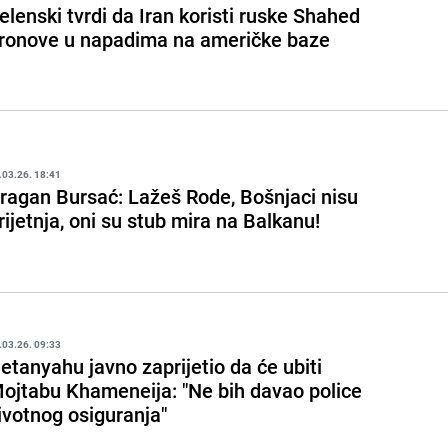
elenski tvrdi da Iran koristi ruske Shahed
ronove u napadima na američke baze
.03.26. 18:41
ragan Bursać: Lažeš Rode, Bošnjaci nisu
rijetnja, oni su stub mira na Balkanu!
.03.26. 09:33
etanyahu javno zaprijetio da će ubiti
ojtabu Khameneija: "Ne bih davao police
ivotnog osiguranja"