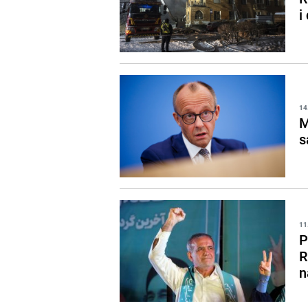
i
14
M
s
11
P
R
n