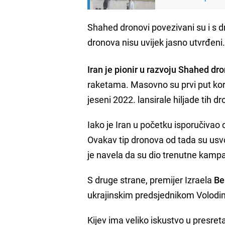
Shahed dronovi povezivani su i s d
dronova nisu uvijek jasno utvrđeni
Iran je pionir u razvoju Shahed dr
raketama. Masovno su prvi put kori
jeseni 2022. lansirale hiljade tih 
Iako je Iran u početku isporučivao 
Ovakav tip dronova od tada su usvoj
je navela da su dio trenutne kampan
S druge strane, premijer Izraela
Be
ukrajinskim predsjednikom Volod
Kijev ima veliko iskustvo u presreta