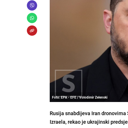
Foto: EPA - EFE / Volodimir Zelenski
Rusija snabdijeva Iran dronovima S
Izraela, rekao je ukrajinski predsj