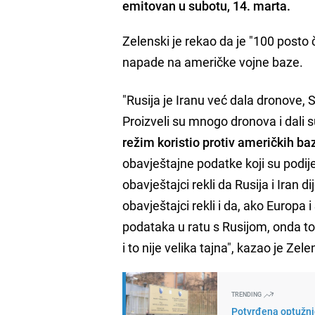
emitovan u subotu, 14. marta.
Zelenski je rekao da je "100 posto 
napade na američke vojne baze.
"Rusija je Iranu već dala dronove,
Proizveli su mnogo dronova i dali s
režim koristio protiv američkih b
obavještajne podatke koji su podije
obavještajci rekli da Rusija i Iran 
obavještajci rekli i da, ako Europa
podataka u ratu s Rusijom, onda t
i to nije velika tajna", kazao je Zele
TRENDING
Potvrđena optužnic