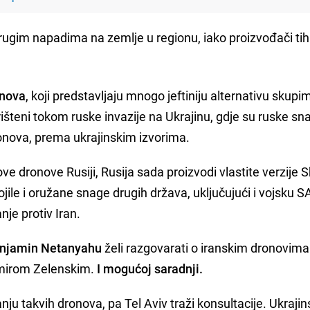
rugim napadima na zemlje u regionu, iako proizvođači tih
.
onova
, koji predstavljaju mnogo jeftiniju alternativu skupi
šteni tokom ruske invazije na Ukrajinu, gdje su ruske sn
dronova, prema ukrajinskim izvorima.
ove dronove Rusiji, Rusija sada proizvodi vlastite verzije
ile i oružane snage drugih država, uključujući i vojsku S
je protiv Iran.
njamin Netanyahu
želi razgovarati o iranskim dronovima
imirom Zelenskim.
I mogućoj saradnji.
nju takvih dronova, pa Tel Aviv traži konsultacije. Ukrajin