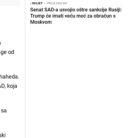
/
SVIJET
I
PRIJE OKO 9H
Senat SAD-a usvojio oštre sankcije Rusiji:
Trump će imati veću moć za obračun s
Moskvom
m
age od
 Shaheda.
AD, koja
 sa
ski