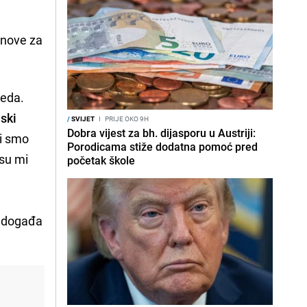
ronove za
heda.
nski
/
SVIJET
I
PRIJE OKO 9H
Dobra vijest za bh. dijasporu u Austriji:
li smo
Porodicama stiže dodatna pomoć pred
 su mi
početak škole
e događa