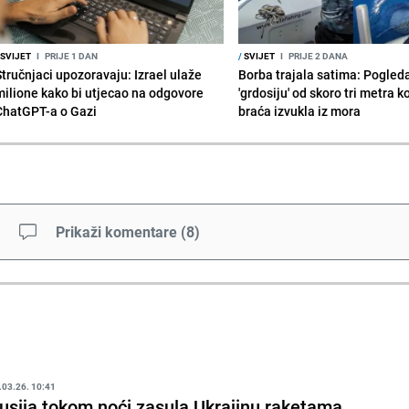
SVIJET
I
PRIJE 1 DAN
/
SVIJET
I
PRIJE 2 DANA
Stručnjaci upozoravaju: Izrael ulaže
Borba trajala satima: Pogled
milione kako bi utjecao na odgovore
'grdosiju' od skoro tri metra k
ChatGPT-a o Gazi
braća izvukla iz mora
Prikaži komentare
(
8
)
.03.26. 10:41
usija tokom noći zasula Ukrajinu raketama