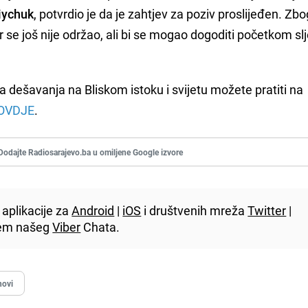
iychuk
, potvrdio je da je zahtjev za poziv proslijeđen. Zbo
r se još nije održao, ali bi se mogao dogoditi početkom s
a dešavanja na Bliskom istoku i svijetu možete pratiti na
OVDJE
.
Dodajte Radiosarajevo.ba u omiljene Google izvore
aplikacije za
Android
|
iOS
i društvenih mreža
Twitter
|
utem našeg
Viber
Chata.
novi