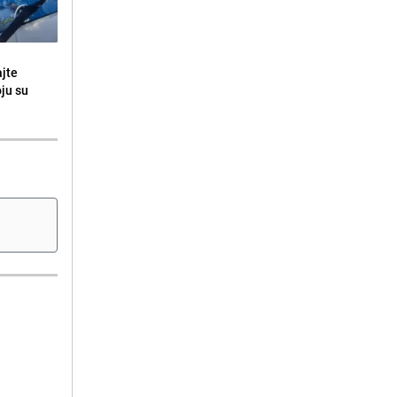
ajte
oju su