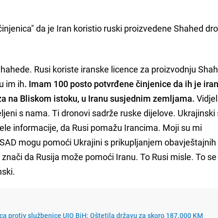
činjenica" da je Iran koristio ruski proizvedene Shahed d
 Shahede. Rusi koriste iranske licence za proizvodnju Sha
u im ih
. Imam 100 posto potvrđene činjenice da ih je ira
aza na Bliskom istoku, u Iranu susjednim zemljama.
Vidje
ljeni s nama. Ti dronovi sadrže ruske dijelove. Ukrajinski
dijele informacije, da Rusi pomažu Irancima. Moji su mi
 i SAD mogu pomoći Ukrajini s prikupljanjem obavještajnih
o znači da Rusija može pomoći Iranu. To Rusi misle. To s
nski.
a protiv službenice UIO BiH: Oštetila državu za skoro 187.000 KM