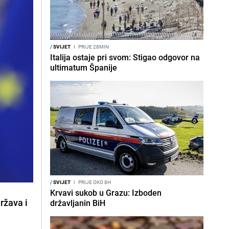
/
SVIJET
I
PRIJE 28MIN
Italija ostaje pri svom: Stigao odgovor na
ultimatum Španije
/
SVIJET
I
PRIJE OKO 8H
Krvavi sukob u Grazu: Izboden
ržava i
državljanin BiH