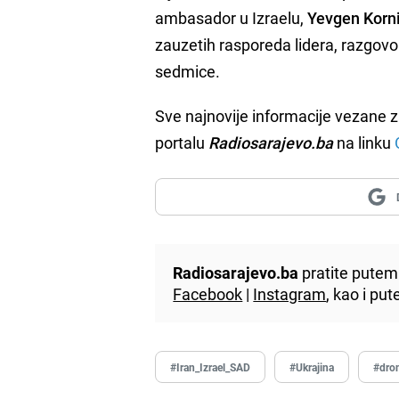
ambasador u Izraelu,
Yevgen Korn
zauzetih rasporeda lidera, razgovo
sedmice.
Sve najnovije informacije vezane z
portalu
Radiosarajevo.ba
na linku
Radiosarajevo.ba
pratite putem 
Facebook
|
Instagram
, kao i p
#Iran_Izrael_SAD
#Ukrajina
#dro