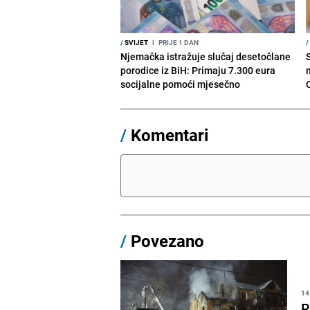
/
SVIJET
I
PRIJE 1 DAN
/
Njemačka istražuje slučaj desetočlane
porodice iz BiH: Primaju 7.300 eura
socijalne pomoći mjesečno
/
Komentari
/
Povezano
14
R