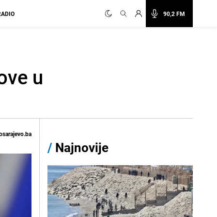
RADIO
90,2 FM
nove u
osarajevo.ba
/
Najnovije