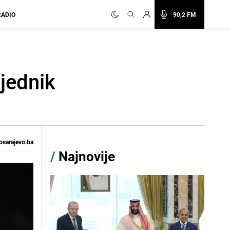
RADIO
90,2 FM
jednik
osarajevo.ba
/
Najnovije