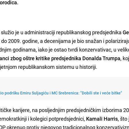
orodica.
služio je u administraciji republikanskog predsjednika
Ge
o 2009. godine, a decenijama je bio snažan i polariziraj
jim godinama, iako je ostao tvrdi konzervativac, u veliko
tranci zbog oštre kritike predsjednika Donalda Trumpa
, ko
jetnjom republikanskom sistemu u historiji.
o podršku Emiru Suljagiću i MC Srebrenica: "Dobili ste i veće bitke"
tičke karijere, na posljednjim predsjedničkim izborima 2
emokratkinji i kolegici potpredsjednici,
Kamali Harris
, što 
GOP okrenuo protiv njegovog tradicionalnog konzervativiz