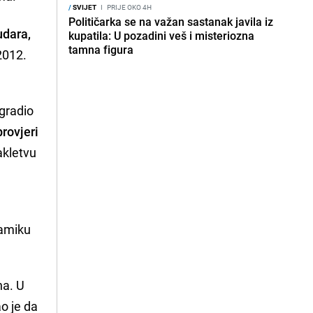
/
SVIJET
I
PRIJE OKO 4H
Političarka se na važan sastanak javila iz
udara,
kupatila: U pozadini veš i misteriozna
tamna figura
 2012.
 gradio
rovjeri
akletvu
namiku
na. U
ao je da