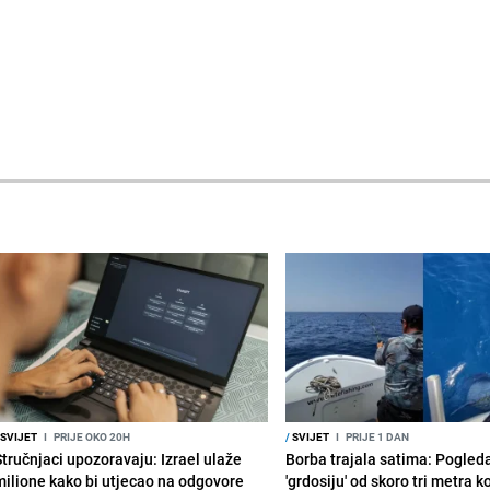
SVIJET
I
PRIJE OKO 20H
/
SVIJET
I
PRIJE 1 DAN
Stručnjaci upozoravaju: Izrael ulaže
Borba trajala satima: Pogled
milione kako bi utjecao na odgovore
'grdosiju' od skoro tri metra k