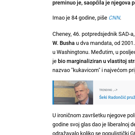
preminuo je, saopćila je njegova p
Imao je 84 godine, piše
CNN
.
Cheney, 46. potpredsjednik SAD-a, 
W. Busha
u dva mandata, od 2001. d
u Washingtonu. Međutim, u posljedn
je
bio marginaliziran u vlastitoj s
nazvao "kukavicom" i najvećom pri
TRENDING
Šeki Radončić pruži
U ironičnom završetku njegove poli
godine svoj glas dao je liberalnoj d
odražavalo koliko se populistički 