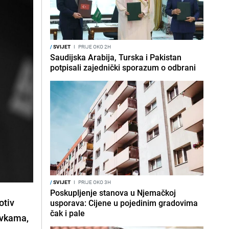
/
SVIJET
I
PRIJE OKO 2H
Saudijska Arabija, Turska i Pakistan
potpisali zajednički sporazum o odbrani
/
SVIJET
I
PRIJE OKO 3H
Poskupljenje stanova u Njemačkoj
otiv
usporava: Cijene u pojedinim gradovima
čak i pale
avkama,