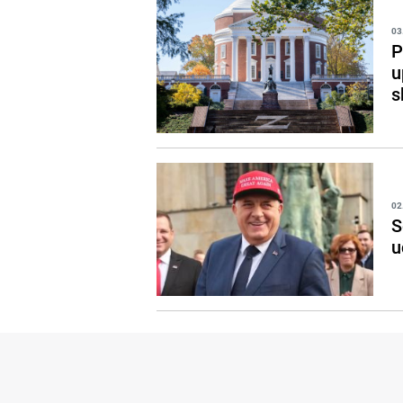
03
P
u
s
02
S
u