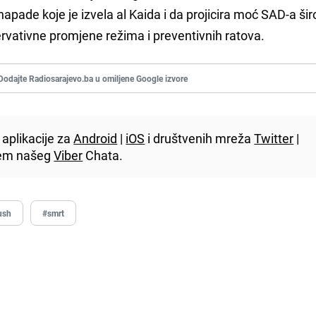
napade koje je izvela al Kaida i da projicira moć SAD-a ši
rvativne promjene režima i preventivnih ratova.
Dodajte Radiosarajevo.ba u omiljene Google izvore
aplikacije za
Android
|
iOS
i društvenih mreža
Twitter
|
utem našeg
Viber
Chata.
ush
#smrt