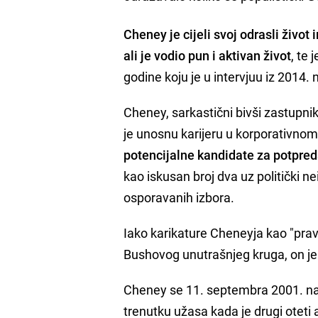
Cheney je cijeli svoj odrasli život
ali je vodio pun i aktivan život
, te
godine koju je u intervjuu iz 2014
Cheney, sarkastični bivši zastupnik
je unosnu karijeru u korporativno
potencijalne kandidate za potpre
kao iskusan broj dva uz politički n
osporavanih izbora.
Iako karikature Cheneyja kao "pra
Bushovog unutrašnjeg kruga, on je 
Cheney se 11. septembra 2001. nala
trenutku užasa kada je drugi oteti 