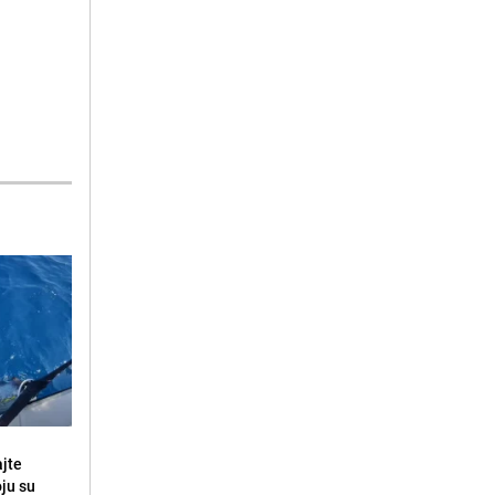
ajte
oju su