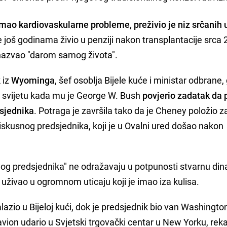
 imao kardiovaskularne probleme, preživio je niz srčanih 
 je još godinama živio u penziji nakon transplantacije srca
. nazvao "darom samog života".
 iz
Wyominga
, šef osoblja Bijele kuće i ministar odbrane,
m svijetu kada mu je George W. Bush
povjerio zadatak da p
dsjednika
. Potraga je završila tako da je Cheney položio z
eiskusnog predsjednika, koji je u Ovalni ured došao nakon
vog predsjednika" ne odražavaju u potpunosti stvarnu di
uživao u ogromnom uticaju koji je imao iza kulisa.
zio u Bijeloj kući, dok je predsjednik bio van Washingto
avion udario u Svjetski trgovački centar u New Yorku, rek