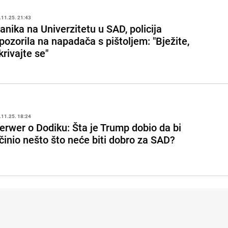
.11.25. 21:43
anika na Univerzitetu u SAD, policija
pozorila na napadača s pištoljem: "Bježite,
krivajte se"
.11.25. 18:24
erwer o Dodiku: Šta je Trump dobio da bi
činio nešto što neće biti dobro za SAD?