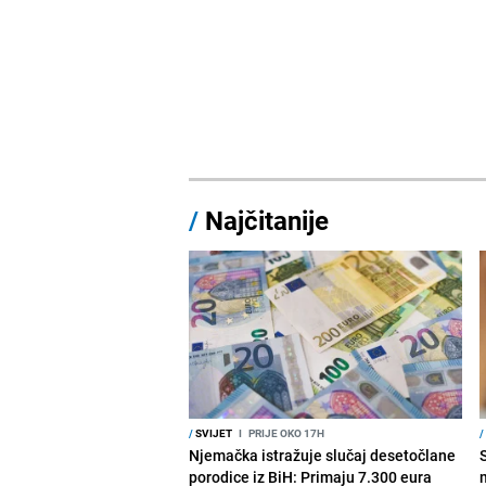
/
Najčitanije
/
SVIJET
I
PRIJE OKO 17H
/
Njemačka istražuje slučaj desetočlane
porodice iz BiH: Primaju 7.300 eura