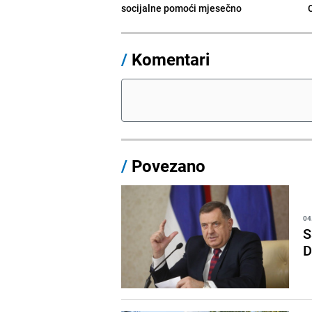
socijalne pomoći mjesečno
/
Komentari
/
Povezano
04
S
D