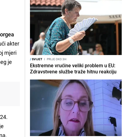
orgea
ući akter
j mjeri
/
SVIJET
I
PRIJE OKO 3H
jeg je
Ekstremne vrućine veliki problem u EU:
Zdravstvene službe traže hitnu reakciju
024.
je
ma.