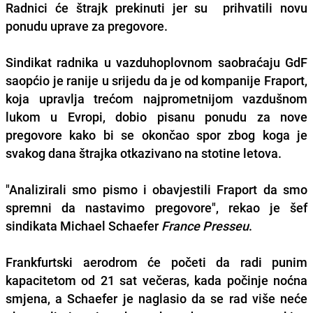
Radnici će štrajk prekinuti jer su
prihvatili novu
ponudu
uprave za pregovore.
Sindikat radnika u vazduhoplovnom saobraćaju GdF
saopćio je ranije u srijedu da je od kompanije Fraport,
koja upravlja trećom najprometnijom vazdušnom
lukom u Evropi, dobio pisanu ponudu za nove
pregovore kako bi se okončao spor zbog koga je
svakog dana štrajka otkazivano na stotine letova.
"Analizirali smo pismo i obavjestili Fraport da smo
spremni da nastavimo pregovore", rekao je šef
sindikata Michael Schaefer
France Presseu
.
Frankfurtski aerodrom će početi da
radi
punim
kapacitetom
od 21 sat večeras
, kada počinje noćna
smjena, a Schaefer je naglasio da se rad više neće