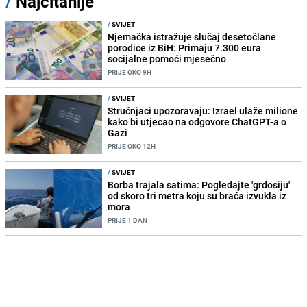
/
Najčitanije
/
SVIJET
Njemačka istražuje slučaj desetočlane
porodice iz BiH: Primaju 7.300 eura
socijalne pomoći mjesečno
PRIJE OKO 9H
/
SVIJET
Stručnjaci upozoravaju: Izrael ulaže milione
kako bi utjecao na odgovore ChatGPT-a o
Gazi
PRIJE OKO 12H
/
SVIJET
Borba trajala satima: Pogledajte 'grdosiju'
od skoro tri metra koju su braća izvukla iz
mora
PRIJE 1 DAN