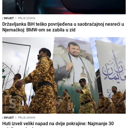
/
SVIJET
I
PRIJE 32MIN
Državljanka BiH teško povrijeđena u saobraćajnoj nesreći u
Njemačkoj: BMW-om se zabila u zid
/
SVIJET
I
PRIJE 46MIN
Huti izveli veliki napad na dvije pokrajine: Najmanje 30