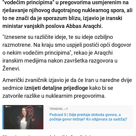
"vodećim principima" u pregovorima usmjerenim na
rješavanje njihovog dugotrajnog nuklearnog spora, ali
to ne znači da je sporazum blizu, izjavio je iranski
ministar vanjskih poslova Abbas Araqchi.
"Iznesene su različite ideje, te su ideje ozbiljno
razmotrene. Na kraju smo uspjeli postići opći dogovor
o nekim vodećim principima", rekao je Araqchi
iranskim medijima nakon završetka razgovora u
Ženevi.
Američki zvaničnik izjavio je da će Iran u naredne dvije
sedmice
iznijeti detaljne prijedloge
kako bi se
zatvorile razlike u nuklearnim pregovorima.
TRENDING
Podcast S | Gdje prestaje sloboda govora, a
počinje govor mržnje? Ko odgovara za sadržaj?