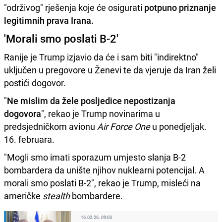
"održivog" rješenja koje će osigurati
potpuno priznanje
legitimnih prava Irana.
'Morali smo poslati B-2'
Ranije je Trump izjavio da će i sam biti "indirektno"
uključen u pregovore u Ženevi te da vjeruje da Iran želi
postići dogovor.
"
Ne mislim da žele posljedice nepostizanja
dogovora
", rekao je Trump novinarima u
predsjedničkom avionu
Air Force One
u ponedjeljak.
16. februara.
"Mogli smo imati sporazum umjesto slanja B-2
bombardera da unište njihov nuklearni potencijal. A
morali smo poslati B-2", rekao je Trump, misleći na
američke
stealth
bombardere.
16.02.26. 09:03