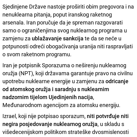
Sjedinjene Države nastoje proširiti obim pregovora i na
nenuklearna pitanja, poput iranskog raketnog
arsenala. Iran poručuje da je spreman razgovarati
samo o ograničenjima svog nuklearnog programa u
zamjenu za
ublažavanje sankcija
te da se neće u
potpunosti odreći obogaćivanja uranija niti raspravljati
o svom raketnom programu.
Iran je potpisnik Sporazuma o neširenju nuklearnog
oružja (NPT), koji državama garantuje pravo na civilnu
upotrebu nuklearne energije u zamjenu za
odricanje
od atomskog oružja i saradnju s nuklearnim
nadzornim tijelom Ujedinjenih nacija
,
Međunarodnom agencijom za atomsku energiju.
Izrael, koji nije potpisao sporazum,
niti potvrđuje niti
negira posjedovanje nuklearnog oružja
, u skladu s
višedecenijskom politikom strateške dvosmislenosti