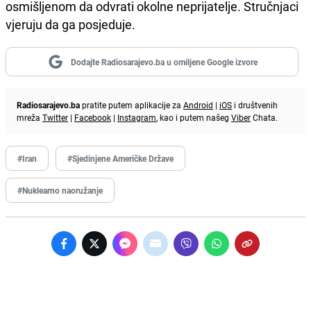
osmišljenom da odvrati okolne neprijatelje. Stručnjaci
vjeruju da ga posjeduje.
Dodajte Radiosarajevo.ba u omiljene Google izvore
Radiosarajevo.ba
pratite putem aplikacije za
Android
|
iOS
i društvenih
mreža
Twitter
|
Facebook
|
Instagram
, kao i putem našeg
Viber
Chata.
#Iran
#Sjedinjene Američke Države
#Nuklearno naoružanje