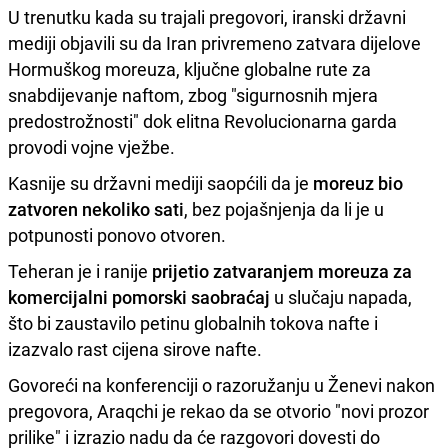
U trenutku kada su trajali pregovori, iranski državni
mediji objavili su da Iran privremeno zatvara dijelove
Hormuškog moreuza, ključne globalne rute za
snabdijevanje naftom, zbog "sigurnosnih mjera
predostrožnosti" dok elitna Revolucionarna garda
provodi vojne vježbe.
Kasnije su državni mediji saopćili da je
moreuz bio
zatvoren nekoliko sati
, bez pojašnjenja da li je u
potpunosti ponovo otvoren.
Teheran je i ranije
prijetio zatvaranjem moreuza za
komercijalni pomorski saobraćaj
u slučaju napada,
što bi zaustavilo petinu globalnih tokova nafte i
izazvalo rast cijena sirove nafte.
Govoreći na konferenciji o razoružanju u Ženevi nakon
pregovora, Araqchi je rekao da se otvorio "novi prozor
prilike" i izrazio nadu da će razgovori dovesti do