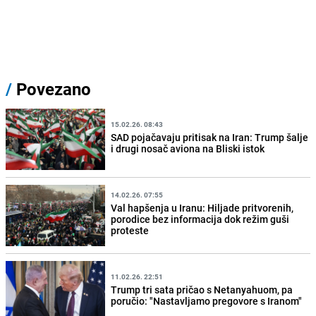
/
Povezano
15.02.26. 08:43
SAD pojačavaju pritisak na Iran: Trump šalje
i drugi nosač aviona na Bliski istok
14.02.26. 07:55
Val hapšenja u Iranu: Hiljade pritvorenih,
porodice bez informacija dok režim guši
proteste
11.02.26. 22:51
Trump tri sata pričao s Netanyahuom, pa
poručio: "Nastavljamo pregovore s Iranom"