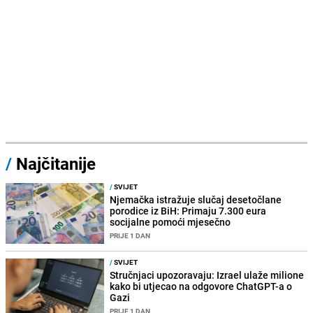
/
Najčitanije
/
SVIJET
Njemačka istražuje slučaj desetočlane
porodice iz BiH: Primaju 7.300 eura
socijalne pomoći mjesečno
PRIJE 1 DAN
/
SVIJET
Stručnjaci upozoravaju: Izrael ulaže milione
kako bi utjecao na odgovore ChatGPT-a o
Gazi
PRIJE 1 DAN