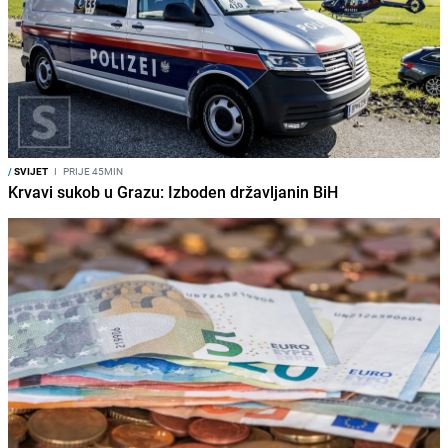
/
SVIJET
I
PRIJE 45MIN
Krvavi sukob u Grazu: Izboden državljanin BiH