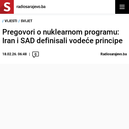
Otvor
/
VIJESTI
/
SVIJET
Pregovori o nuklearnom programu:
Iran i SAD definisali vodeće principe
18.02.26. 06:48
Radiosarajevo.ba
0