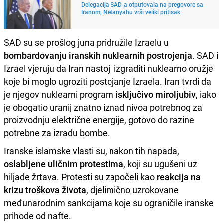
Delegacija SAD-a otputovala na pregovore sa
Iranom, Netanyahu vrši veliki pritisak
SAD su se prošlog juna pridružile Izraelu u
bombardovanju iranskih nuklearnih postrojenja
. SAD i
Izrael vjeruju da Iran nastoji izgraditi nuklearno oružje
koje bi moglo ugroziti postojanje Izraela. Iran tvrdi da
je njegov nuklearni program
isključivo miroljubiv
, iako
je obogatio uranij znatno iznad nivoa potrebnog za
proizvodnju električne energije, gotovo do razine
potrebne za izradu bombe.
Iranske islamske vlasti su, nakon tih napada,
oslabljene uličnim protestima
, koji su ugušeni uz
hiljade žrtava. Protesti su započeli kao
reakcija na
krizu troškova života
, djelimično uzrokovane
međunarodnim sankcijama koje su ograničile iranske
prihode od nafte.