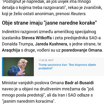
"Postignut je napredak, ali još uvijek ima mnogo
detalja o kojima treba razgovarati", rekao je zvaničnik,
koji je želio ostati anoniman, prenosi
Reuters
.
Obje strane imaju "jasne naredne korake"
Indirektni razgovori između američkog specijalnog
izaslanika
Stevea Witkoffa
i zeta predsjednika SAD-a
Donalda Trumpa,
Jareda Kushnera
, s jedne strane, te
Araqchija
s druge, vođeni su uz
posredovanje Omana
.
17.02.26. 06:57
Trump upozorava Iran: "Bez dogovora slijede
posljedice!"
Ministar vanjskih poslova Omana
Badr al-Busaidi
naveo je u objavi na društvenim mrežama da "još
mnogo posla predstoji", ali da Iran i SAD odlaze s
"jasnim narednim koracima".