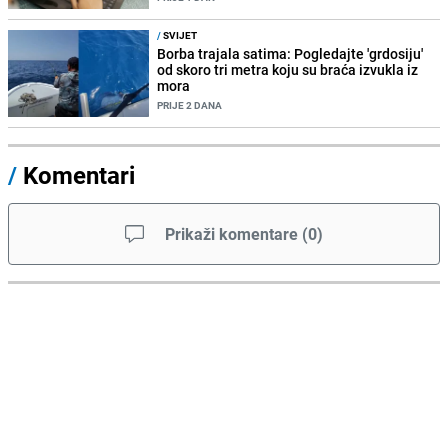
/
SVIJET
Borba trajala satima: Pogledajte 'grdosiju'
od skoro tri metra koju su braća izvukla iz
mora
PRIJE 2 DANA
/
Komentari
Prikaži komentare
(
0
)