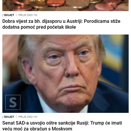
/
SVIJET
I
PRIJE OKO 1H
Dobra vijest za bh. dijasporu u Austriji: Porodicama stiže
dodatna pomoć pred početak škole
/
SVIJET
I
PRIJE OKO 1H
Senat SAD-a usvojio oštre sankcije Rusiji: Trump će imati
veću moć za obračun s Moskvom