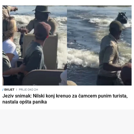
/
SVIJET
I
PRIJE OKO 2H
Jeziv snimak: Nilski konj krenuo za čamcem punim turista,
nastala opšta panika