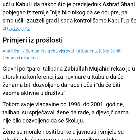
ući u Kabul
i da nakon što je predsjednik
Ashraf Ghani
pobjegao iz zemlje "nije bilo nikog da se odupre, pa
smo ušli i zauzeli grad i sada kontrolišemo Kabul", piše
Al Jazeera
.
Primjeri iz prošlosti
Analitičar /
Somun: Ne treba vjerovati talibanima, teško će biti
ženama i mladima
Glavni portparol talibana
Zabiullah Mujahid
rekao je u
utorak na konferenciji za novinare u Kabulu da će
ženama biti dozvoljeno da rade i uče i “da će biti
veoma aktivne u društvu”.
Tokom svoje vladavine od 1996. do 2001. godine,
talibani su sprječavali žene da rade, a djevojčicama
nije bilo dozvoljeno da se školuju.
Žene su morale nositi burke u javnosti i smjele su
izlaziti iz kuće samo uz pratnju muškog rođaka.