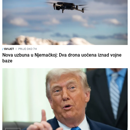
/
SVIJET
I
PRIJE OKO 7H
Nova uzbuna u Njemačkoj: Dva drona uočena iznad vojne
baze