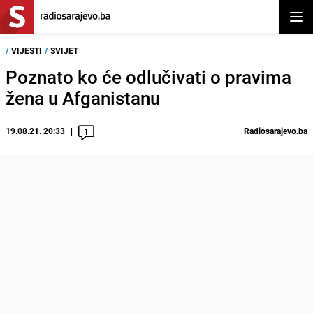
Otvor
/
VIJESTI
/
SVIJET
Poznato ko će odlučivati o pravima
žena u Afganistanu
19.08.21. 20:33
Radiosarajevo.ba
1