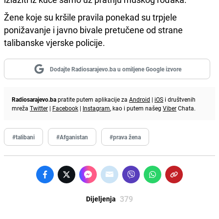
Žene koje su kršile pravila ponekad su trpjele
ponižavanje i javno bivale pretučene od strane
talibanske vjerske policije.
Dodajte Radiosarajevo.ba u omiljene Google izvore
Radiosarajevo.ba
pratite putem aplikacije za
Android
|
iOS
i društvenih
mreža
Twitter
|
Facebook
|
Instagram
, kao i putem našeg
Viber
Chata.
#talibani
#Afganistan
#prava žena
379
Dijeljenja