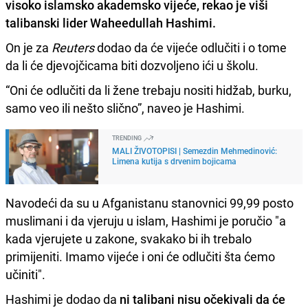
visoko islamsko akademsko vijeće
, rekao je viši
talibanski lider
Waheedullah Hashimi
.
On je za
Reuters
dodao da će vijeće odlučiti i o tome
da li će djevojčicama biti dozvoljeno ići u školu.
“Oni će odlučiti da li žene trebaju nositi hidžab, burku,
samo veo ili nešto slično”, naveo je Hashimi.
TRENDING
MALI ŽIVOTOPISI | Semezdin Mehmedinović:
Limena kutija s drvenim bojicama
Navodeći da su u Afganistanu stanovnici 99,99 posto
muslimani i da vjeruju u islam, Hashimi je poručio "a
kada vjerujete u zakone, svakako bi ih trebalo
primijeniti. Imamo vijeće i oni će odlučiti šta ćemo
učiniti".
Hashimi je dodao da
ni talibani nisu očekivali da će