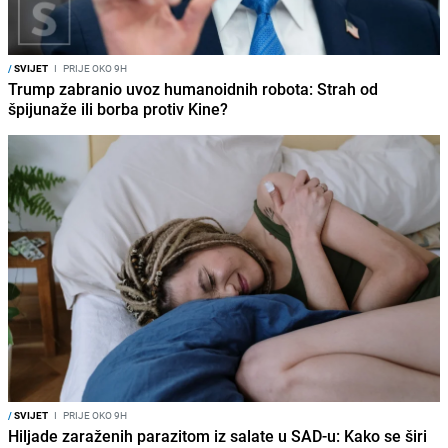
/
SVIJET
I
PRIJE OKO 9H
Trump zabranio uvoz humanoidnih robota: Strah od
špijunaže ili borba protiv Kine?
/
SVIJET
I
PRIJE OKO 9H
Hiljade zaraženih parazitom iz salate u SAD-u: Kako se širi