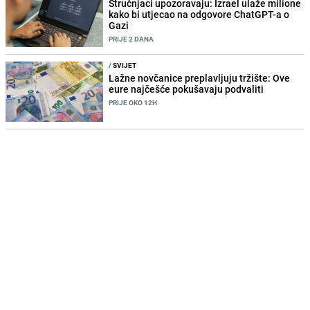
Stručnjaci upozoravaju: Izrael ulaže milione
kako bi utjecao na odgovore ChatGPT-a o
Gazi
PRIJE 2 DANA
/
SVIJET
Lažne novčanice preplavljuju tržište: Ove
eure najčešće pokušavaju podvaliti
PRIJE OKO 12H