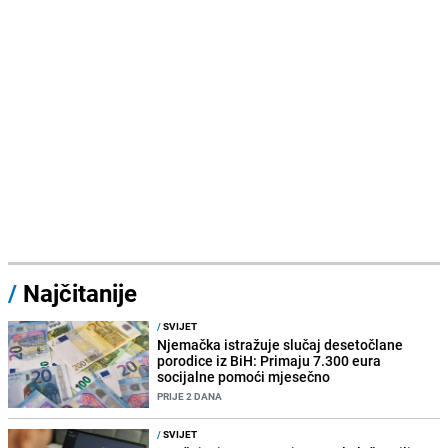
/
Najčitanije
/
SVIJET
Njemačka istražuje slučaj desetočlane
porodice iz BiH: Primaju 7.300 eura
socijalne pomoći mjesečno
PRIJE 2 DANA
/
SVIJET