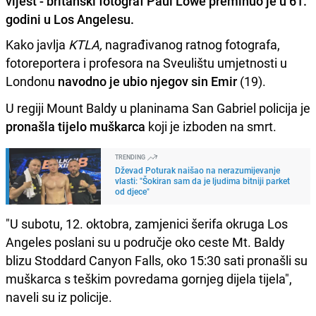
vijest - britanski fotograf Paul Lowe preminuo je u 61.
godini u Los Angelesu.
Kako javlja
KTLA,
nagrađivanog ratnog fotografa,
fotoreportera i profesora na Sveulištu umjetnosti u
Londonu
navodno je ubio njegov sin Emir
(19).
U regiji Mount Baldy u planinama San Gabriel policija je
pronašla tijelo muškarca
koji je izboden na smrt.
TRENDING
Dževad Poturak naišao na nerazumijevanje
vlasti: "Šokiran sam da je ljudima bitniji parket
od djece"
"U subotu, 12. oktobra, zamjenici šerifa okruga Los
Angeles poslani su u područje oko ceste Mt. Baldy
blizu Stoddard Canyon Falls, oko 15:30 sati pronašli su
muškarca s teškim povredama gornjeg dijela tijela",
naveli su iz policije.