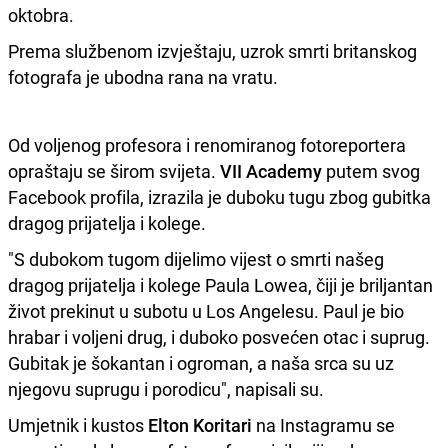
oktobra.
Prema službenom izvještaju, uzrok smrti britanskog
fotografa je ubodna rana na vratu.
Od voljenog profesora i renomiranog fotoreportera
opraštaju se širom svijeta.
VII Academy
putem svog
Facebook profila, izrazila je duboku tugu zbog gubitka
dragog prijatelja i kolege.
"S dubokom tugom dijelimo vijest o smrti našeg
dragog prijatelja i kolege Paula Lowea, čiji je briljantan
život prekinut u subotu u Los Angelesu. Paul je bio
hrabar i voljeni drug, i duboko posvećen otac i suprug.
Gubitak je šokantan i ogroman, a naša srca su uz
njegovu suprugu i porodicu", napisali su.
Umjetnik i kustos
Elton Koritari
na Instagramu se