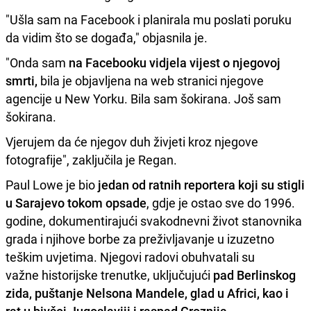
"Ušla sam na Facebook i planirala mu poslati poruku
da vidim što se događa," objasnila je.
"Onda sam
na Facebooku vidjela vijest o njegovoj
smrti,
bila je objavljena na web stranici njegove
agencije u New Yorku. Bila sam šokirana. Još sam
šokirana.
Vjerujem da će njegov duh živjeti kroz njegove
fotografije", zaključila je Regan.
Paul Lowe je bio
jedan od ratnih reportera koji su stigli
u Sarajevo tokom opsade
, gdje je ostao sve do 1996.
godine, dokumentirajući svakodnevni život stanovnika
grada i njihove borbe za preživljavanje u izuzetno
teškim uvjetima. Njegovi radovi obuhvatali su
važne historijske trenutke, uključujući
pad Berlinskog
zida, puštanje Nelsona Mandele, glad u Africi, kao i