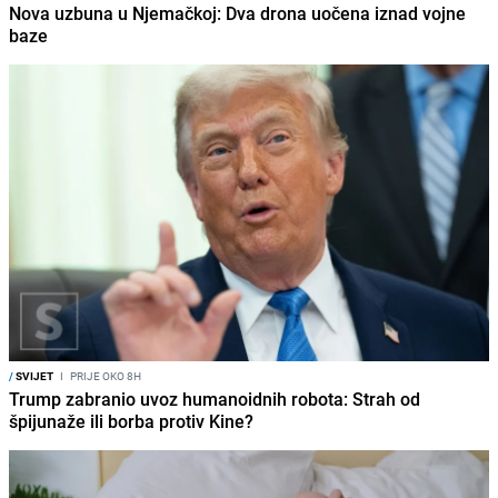
Nova uzbuna u Njemačkoj: Dva drona uočena iznad vojne
baze
/
SVIJET
I
PRIJE OKO 8H
Trump zabranio uvoz humanoidnih robota: Strah od
špijunaže ili borba protiv Kine?