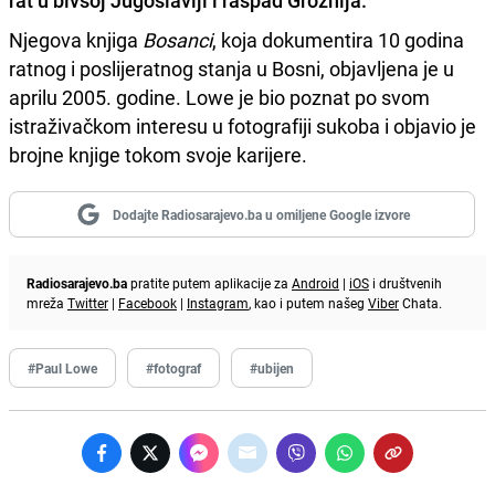
rat u bivšoj Jugoslaviji i raspad Groznija.
Njegova knjiga
Bosanci
, koja dokumentira 10 godina
ratnog i poslijeratnog stanja u Bosni, objavljena je u
aprilu 2005. godine. Lowe je bio poznat po svom
istraživačkom interesu u fotografiji sukoba i objavio je
brojne knjige tokom svoje karijere.
Dodajte Radiosarajevo.ba u omiljene Google izvore
Radiosarajevo.ba
pratite putem aplikacije za
Android
|
iOS
i društvenih
mreža
Twitter
|
Facebook
|
Instagram
, kao i putem našeg
Viber
Chata.
#Paul Lowe
#fotograf
#ubijen