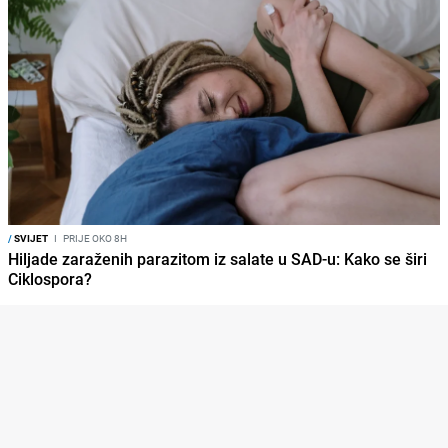
/
SVIJET
I
PRIJE OKO 8H
Hiljade zaraženih parazitom iz salate u SAD-u: Kako se širi
Ciklospora?