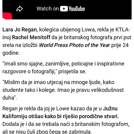
Lara Jo Regan
, kolegica ubijenog Lowa, rekla je KTLA-
inoj
Rachel Menitoff
da je britanskog fotografa prvi put
srela na izložbi
World Press Photo of the Yea
r prije 24
godine.
"Imali smo sjajne, zanimljive, poticajne i inspirativne
razgovore o fotografiji," prisjetila se.
"Mislim da je imao utjecaj na mnoge ljude, kako
studente tako i kolege. Imao je pravu velikodušnost
duha".
Regan je rekla da joj je Lowe kazao da je u
Južnu
Kaliforniju otišao kako bi riješio porodične stvari.
Dodala je i da se trebala naći s britanskim fotografom,
ali se nisu čuli zbog čega se zabrinula.