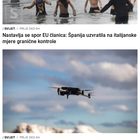
/
SVIJET
I
PRIJE OKO 6H
Nastavlja se spor EU članica: Španija uzvratila na italijanske
mjere granične kontrole
/
SVIJET
I
PRIJE OKO 6H