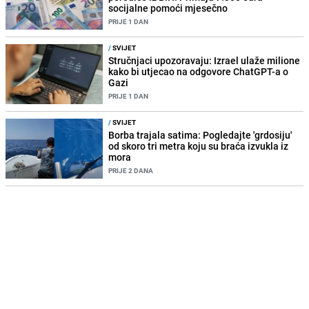
socijalne pomoći mjesečno
PRIJE 1 DAN
/
SVIJET
Stručnjaci upozoravaju: Izrael ulaže milione
kako bi utjecao na odgovore ChatGPT-a o
Gazi
PRIJE 1 DAN
/
SVIJET
Borba trajala satima: Pogledajte 'grdosiju'
od skoro tri metra koju su braća izvukla iz
mora
PRIJE 2 DANA