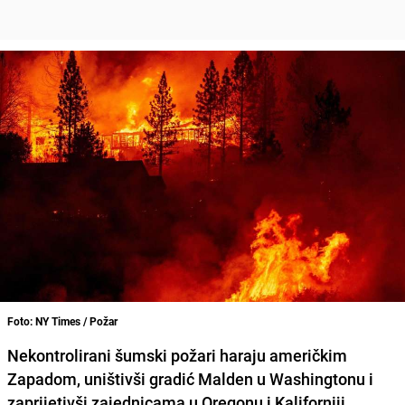
Foto: NY Times / Požar
Nekontrolirani šumski požari
haraju američkim
Zapadom, uništivši gradić Malden u
Washingtonu
i
zaprijetivši zajednicama u
Oregonu i Kaliforniji
,