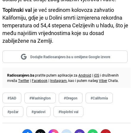
Toplinski val
je već sredinom kolovoza zahvatio
Kaliforniju, gdje je u Dolini smrti izmjerena rekordna
temperatura od 54,4 stepena Celzijevih u hladu, što je
među najvišim vrijednostima koje su dosad
zabilježene na Zemlji.
Dodajte Radiosarajevo.ba u omiljene Google izvore
Radiosarajevo.ba
pratite putem aplikacije za
Android
|
iOS
i društvenih
mreža
Twitter
|
Facebook
|
Instagram
, kao i putem našeg
Viber
Chata.
#SAD
#Washington
#Oregon
#California
#požar
#gradovi
#toplotni val