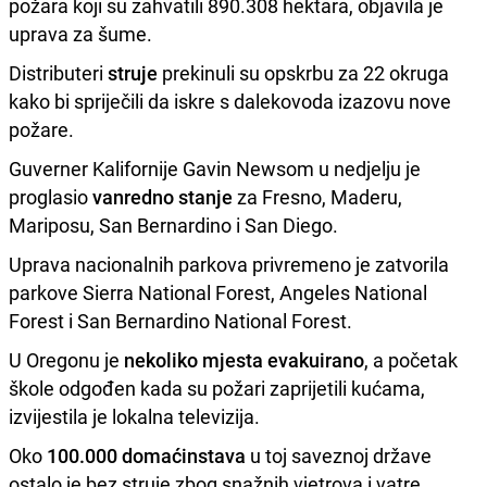
požara koji su zahvatili 890.308 hektara, objavila je
uprava za šume.
Distributeri
struje
prekinuli su opskrbu za 22 okruga
kako bi spriječili da iskre s dalekovoda izazovu nove
požare.
Guverner Kalifornije Gavin Newsom u nedjelju je
proglasio
vanredno stanje
za Fresno, Maderu,
Mariposu, San Bernardino i San Diego.
Uprava nacionalnih parkova privremeno je zatvorila
parkove Sierra National Forest, Angeles National
Forest i San Bernardino National Forest.
U Oregonu je
nekoliko mjesta evakuirano
, a početak
škole odgođen kada su požari zaprijetili kućama,
izvijestila je lokalna televizija.
Oko
100.000 domaćinstava
u toj saveznoj države
ostalo je bez struje zbog snažnih vjetrova i vatre.