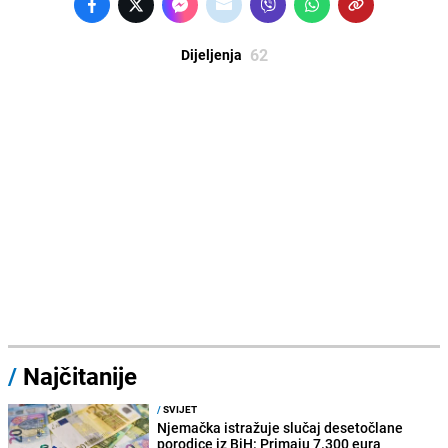
62
Dijeljenja
/
Najčitanije
/
SVIJET
Njemačka istražuje slučaj desetočlane
porodice iz BiH: Primaju 7.300 eura