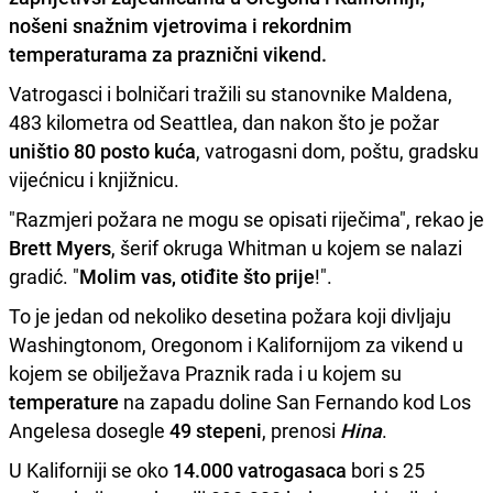
nošeni snažnim vjetrovima i rekordnim
temperaturama za praznični vikend.
Vatrogasci i bolničari tražili su stanovnike Maldena,
483 kilometra od Seattlea, dan nakon što je požar
uništio 80 posto kuća
, vatrogasni dom, poštu, gradsku
vijećnicu i knjižnicu.
"Razmjeri požara ne mogu se opisati riječima", rekao je
Brett Myers
, šerif okruga Whitman u kojem se nalazi
gradić. "
Molim vas, otiđite što prije
!".
To je jedan od nekoliko desetina požara koji divljaju
Washingtonom, Oregonom i Kalifornijom za vikend u
kojem se obilježava Praznik rada i u kojem su
temperature
na zapadu doline San Fernando kod Los
Angelesa dosegle
49 stepeni
, prenosi
Hina
.
U Kaliforniji se oko
14.000 vatrogasaca
bori s 25