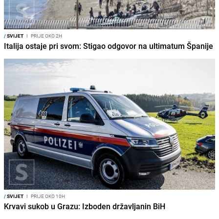
/
SVIJET
I
PRIJE OKO 2H
Italija ostaje pri svom: Stigao odgovor na ultimatum Španije
/
SVIJET
I
PRIJE OKO 10H
Krvavi sukob u Grazu: Izboden državljanin BiH