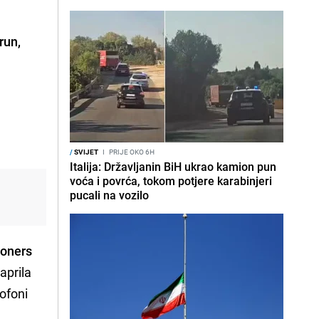
run,
/
SVIJET
I
PRIJE OKO 6H
Italija: Državljanin BiH ukrao kamion pun
voća i povrća, tokom potjere karabinjeri
pucali na vozilo
soners
aprila
lofoni