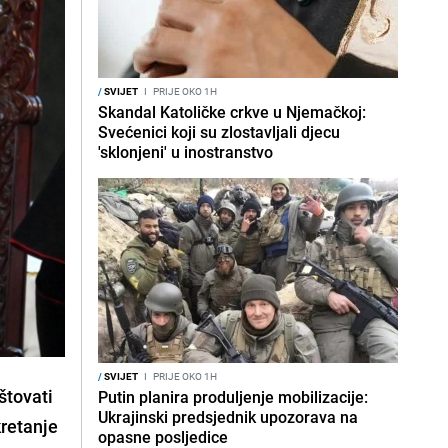
/
SVIJET
I
PRIJE OKO 1H
Skandal Katoličke crkve u Njemačkoj:
Svećenici koji su zlostavljali djecu
'sklonjeni' u inostranstvo
/
SVIJET
I
PRIJE OKO 1H
štovati
Putin planira produljenje mobilizacije:
Ukrajinski predsjednik upozorava na
kretanje
opasne posljedice