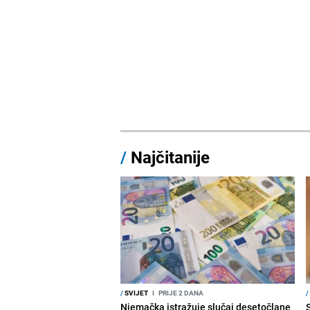
/
Najčitanije
/
SVIJET
I
PRIJE 2 DANA
/
Njemačka istražuje slučaj desetočlane