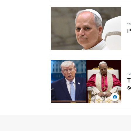
13
P
13
T
s