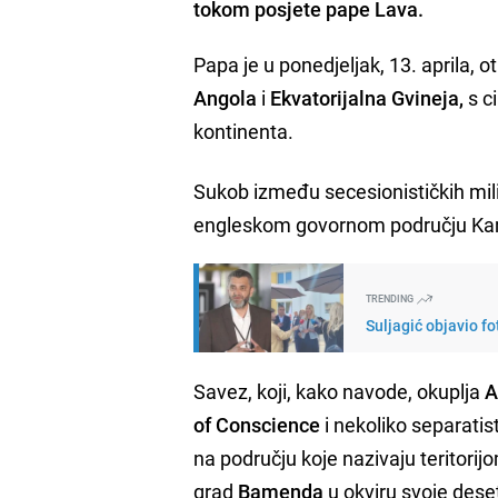
tokom posjete pape Lava.
Papa je u ponedjeljak, 13. aprila, o
Angola
i
Ekvatorijalna Gvineja,
s c
kontinenta.
Sukob između secesionističkih milic
engleskom govornom području K
TRENDING
Suljagić objavio fo
Savez, koji, kako navode, okuplja
A
of Conscience
i nekoliko separatist
na području koje nazivaju teritori
grad
Bamenda
u okviru svoje dese