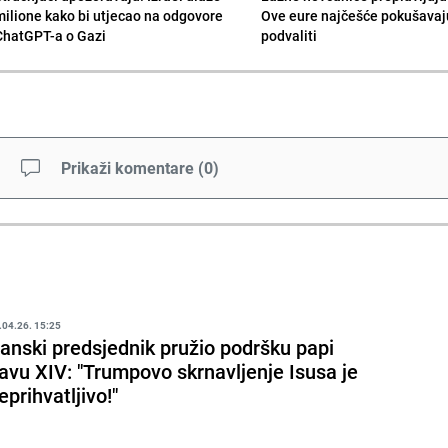
milione kako bi utjecao na odgovore
Ove eure najčešće pokušavaj
ChatGPT-a o Gazi
podvaliti
Prikaži komentare
(
0
)
.04.26. 15:25
ranski predsjednik pružio podršku papi
avu XIV: "Trumpovo skrnavljenje Isusa je
eprihvatljivo!"