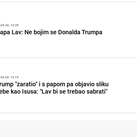
.04.26. 13:39
apa Lav: Ne bojim se Donalda Trumpa
.04.26. 13:15
rump "zaratio" i s papom pa objavio sliku
ebe kao Isusa: "Lav bi se trebao sabrati"