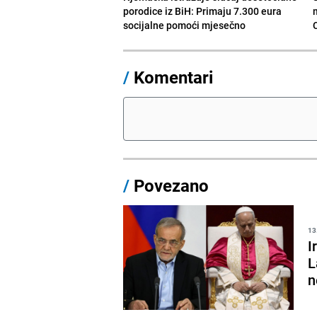
porodice iz BiH: Primaju 7.300 eura
socijalne pomoći mjesečno
/
Komentari
/
Povezano
13
I
L
n