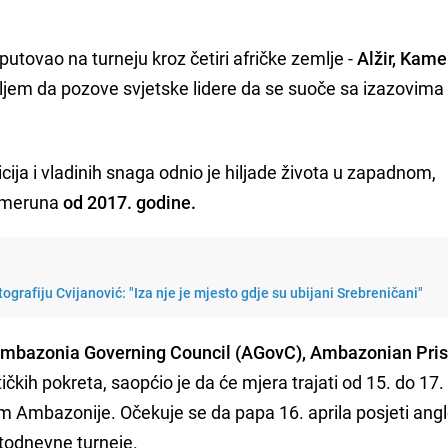
tputovao na turneju kroz četiri afričke zemlje -
Alžir, Kame
iljem da pozove svjetske lidere da se suoče sa izazovima
ija i vladinih snaga odnio je hiljade života u zapadnom,
ameruna
od 2017. godine.
tografiju Cvijanović: "Iza nje je mjesto gdje su ubijani Srebreničani"
mbazonia Governing Council (AGovC), Ambazonian Pri
ičkih pokreta, saopćio je da će mjera trajati od 15. do 17. 
jom Ambazonije. Očekuje se da papa 16. aprila posjeti ang
todnevne turneje.