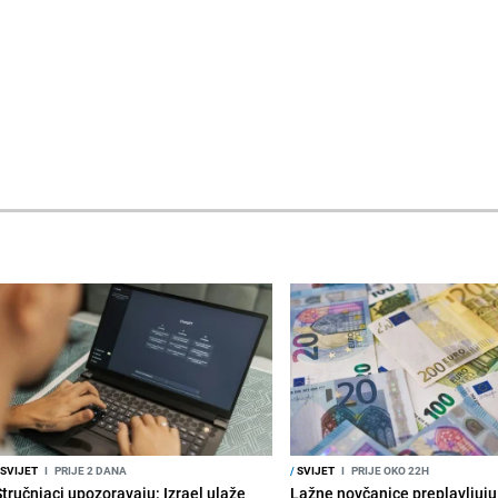
SVIJET
I
PRIJE 2 DANA
/
SVIJET
I
PRIJE OKO 22H
Stručnjaci upozoravaju: Izrael ulaže
Lažne novčanice preplavljuju 