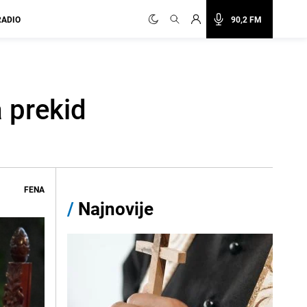
RADIO
90,2 FM
 prekid
FENA
/
Najnovije