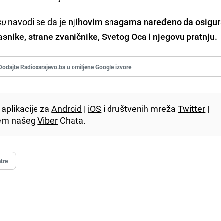
su
navodi se da je
njihovim snagama naređeno da osigur
asnike, strane zvaničnike, Svetog Oca i njegovu pratnju.
Dodajte Radiosarajevo.ba u omiljene Google izvore
aplikacije za
Android
|
iOS
i društvenih mreža
Twitter
|
utem našeg
Viber
Chata.
atre