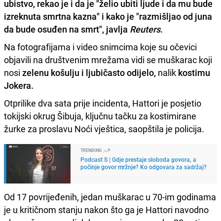
ubistvo, rekao je i da je "želio ubiti ljude i da mu bude
izreknuta smrtna kazna" i kako je "razmišljao od juna
da bude osuđen na smrt", javlja
Reuters
.
Na fotografijama i video snimcima koje su očevici
objavili na društvenim mrežama vidi se muškarac koji
nosi
zelenu košulju i ljubičasto odijelo,
nalik
kostimu
Jokera.
Otprilike dva sata prije incidenta, Hattori je posjetio
tokijski okrug Šibuja, ključnu tačku za kostimirane
žurke za proslavu Noći vještica, saopštila je policija.
TRENDING
Podcast S | Gdje prestaje sloboda govora, a
počinje govor mržnje? Ko odgovara za sadržaj?
Od 17 povrijeđenih, jedan muškarac u 70-im godinama
je u kritičnom stanju nakon što ga je Hattori navodno