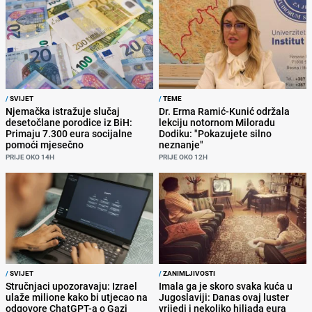
/
SVIJET
/
TEME
Njemačka istražuje slučaj
Dr. Erma Ramić-Kunić održala
desetočlane porodice iz BiH:
lekciju notornom Miloradu
Primaju 7.300 eura socijalne
Dodiku: "Pokazujete silno
pomoći mjesečno
neznanje"
PRIJE OKO 14H
PRIJE OKO 12H
/
SVIJET
/
ZANIMLJIVOSTI
Stručnjaci upozoravaju: Izrael
Imala ga je skoro svaka kuća u
ulaže milione kako bi utjecao na
Jugoslaviji: Danas ovaj luster
odgovore ChatGPT-a o Gazi
vrijedi i nekoliko hiljada eura