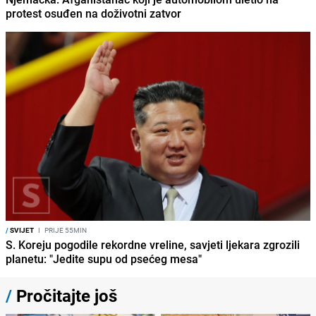
protest osuđen na doživotni zatvor
/
SVIJET
I
PRIJE 55MIN
S. Koreju pogodile rekordne vreline, savjeti ljekara zgrozili
planetu: "Jedite supu od psećeg mesa"
/
Pročitajte još