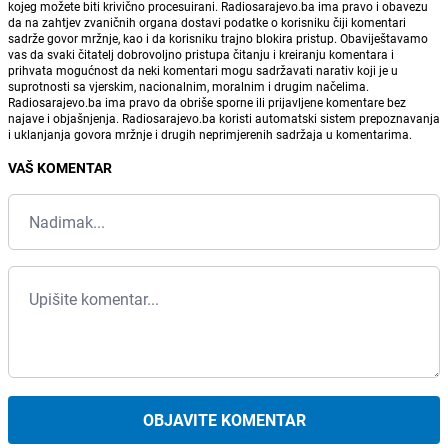
kojeg možete biti krivično procesuirani. Radiosarajevo.ba ima pravo i obavezu
da na zahtjev zvaničnih organa dostavi podatke o korisniku čiji komentari
sadrže govor mržnje, kao i da korisniku trajno blokira pristup. Obaviještavamo
vas da svaki čitatelj dobrovoljno pristupa čitanju i kreiranju komentara i
prihvata mogućnost da neki komentari mogu sadržavati narativ koji je u
suprotnosti sa vjerskim, nacionalnim, moralnim i drugim načelima.
Radiosarajevo.ba ima pravo da obriše sporne ili prijavljene komentare bez
najave i objašnjenja. Radiosarajevo.ba koristi automatski sistem prepoznavanja
i uklanjanja govora mržnje i drugih neprimjerenih sadržaja u komentarima.
VAŠ KOMENTAR
OBJAVITE KOMENTAR