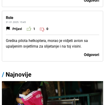
Odgovori
Role
31.01.2025. 15:45
Prijavi
1
0
Greška pilota helkoptera, morao je vidjeti avion sa
upaljenim svjetlima za slijetanje i na toj visini.
Odgovori
/
Najnovije