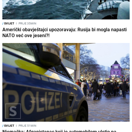
/
SVIJET
I
PRIJE 35MIN
Američki obavještajci upozoravaju: Rusija bi mogla napasti
NATO već ove jeseni?!
/
SVIJET
I
PRIJE 51MIN
Njemačka: Afganistanac koji je automobilom uletio na