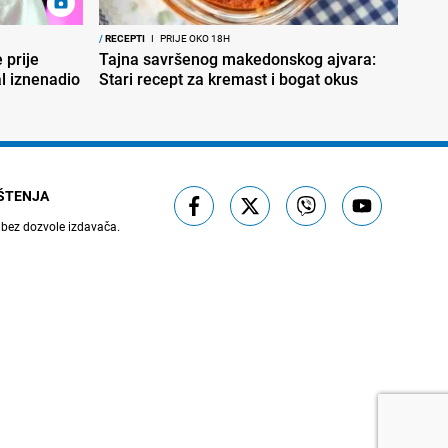
/
RECEPTI
I
PRIJE OKO 18H
 prije
Tajna savršenog makedonskog ajvara:
al iznenadio
Stari recept za kremast i bogat okus
IŠTENJA
 bez dozvole izdavača.