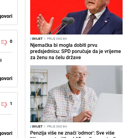
ovori
/
SVIJET
I
PRIJE OKO 8H
0
Njemačka bi mogla dobiti prvu
predsjednicu: SPD poručuje da je vrijeme
za ženu na čelu države
a
ovori
1
/
SVIJET
I
PRIJE OKO 8H
Penzija više ne znači 'odmor': Sve više
ovori