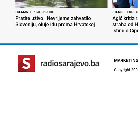
/
REGIJA
I
PRIJE OKO 10H
/
TEME
I
PRIJE 
Pratite uživo | Nevrijeme zahvatilo
Agić kritizi
Sloveniju, oluje idu prema Hrvatskoj
straha od H
istinu o Čip
MARKETIN
Copyright 200