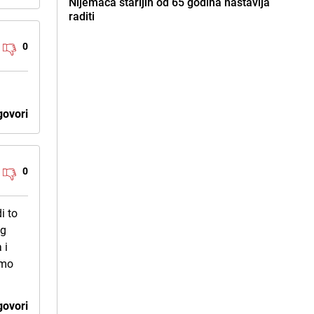
Nijemaca starijih od 65 godina nastavlja
raditi
0
ovori
0
i to
og
 i
imo
ovori