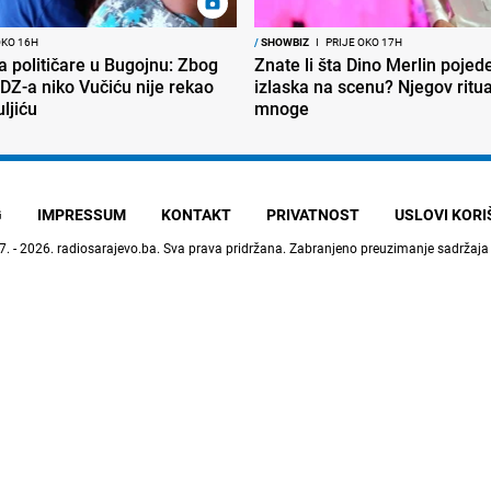
OKO 16H
/
SHOWBIZ
I
PRIJE OKO 17H
ra političare u Bugojnu: Zbog
Znate li šta Dino Merlin pojede
DZ-a niko Vučiću nije rekao
izlaska na scenu? Njegov ritu
uljiću
mnoge
G
IMPRESSUM
KONTAKT
PRIVATNOST
USLOVI KOR
7. - 2026.
radiosarajevo.ba
. Sva prava pridržana. Zabranjeno preuzimanje sadržaja