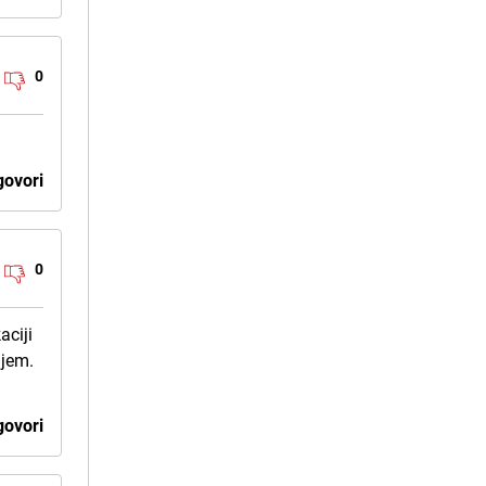
0
ovori
0
aciji
njem.
ovori