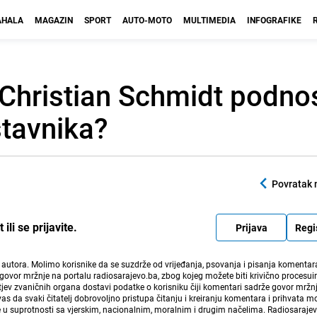
HALA
MAGAZIN
SPORT
AUTO-MOTO
MULTIMEDIA
INFOGRAFIKE
Christian Schmidt podnos
stavnika?
Povratak 
li se prijavite.
Prijava
Regi
i autora. Molimo korisnike da se suzdrže od vrijeđanja, psovanja i pisanja komentara
govor mržnje na portalu radiosarajevo.ba, zbog kojeg možete biti krivično procesuir
ev zvaničnih organa dostavi podatke o korisniku čiji komentari sadrže govor mržnj
vas da svaki čitatelj dobrovoljno pristupa čitanju i kreiranju komentara i prihvata 
e u suprotnosti sa vjerskim, nacionalnim, moralnim i drugim načelima. Radiosaraje