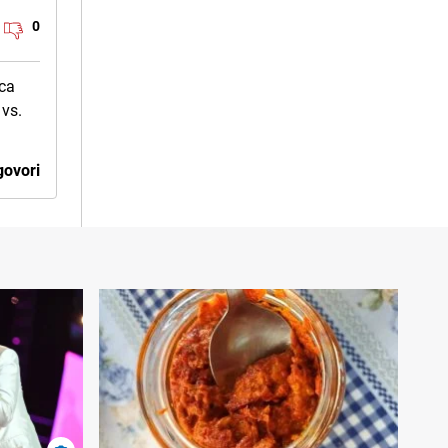
0
eca
 vs.
ovori