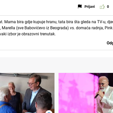
Prijavi
0
kat. Mama bira gdje kupuje hranu, tata bira šta gleda na TV-u, dj
ay, Marella (sve Babovićevo iz Beograda) vs. domaća radnja, Pink
aki izbor je obrazovni trenutak.
Odg