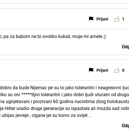
Prijavi
1
vi, pa za babom ne bi ovoliko kukali, moje mi amele ;)
Odg
Prijavi
0
obro da bude Nijemac jer su to jako tolerantni i neagresivni ljud
iko su oni *****tljivi tolerantni i jako dobri ljudi utuceni od drug
zma ugnjetavani i prozivani 60 godina nacistima zbog holokausta
je Hitler uradio druge generacije su ispastale ali mozda sad vid
ubijao jevreje , cigane jer su korov za svijet ..
Odg