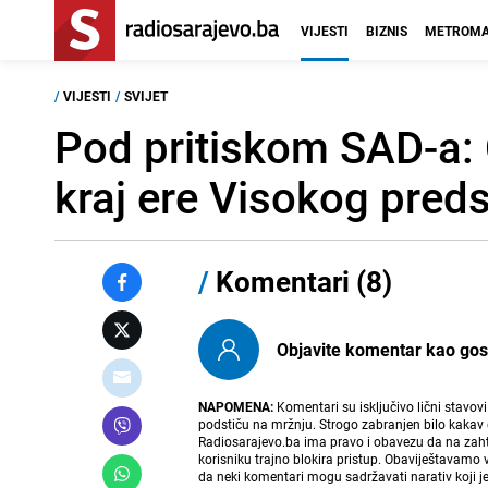
VIJESTI
BIZNIS
METROMA
/
VIJESTI
/
SVIJET
Pod pritiskom SAD-a: 
kraj ere Visokog pred
/
Komentari (8)
Objavite komentar kao gost i
NAPOMENA:
Komentari su isključivo lični stavov
podstiču na mržnju. Strogo zabranjen bilo kakav 
Radiosarajevo.ba ima pravo i obavezu da na zahtj
korisniku trajno blokira pristup. Obaviještavamo 
da neki komentari mogu sadržavati narativ koji j