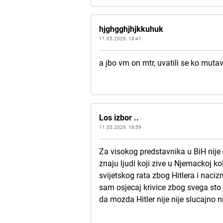
hjghgghjhjkkuhuk
11.05.2026. 18:41
a jbo vm on mtr, uvatili se ko muta
Los izbor ..
11.05.2026. 18:59
Za visokog predstavnika u BiH nije d
znaju ljudi koji zive u Njemackoj kol
svijetskog rata zbog Hitlera i naci
sam osjecaj krivice zbog svega sto 
da mozda Hitler nije nije slucajno ni 