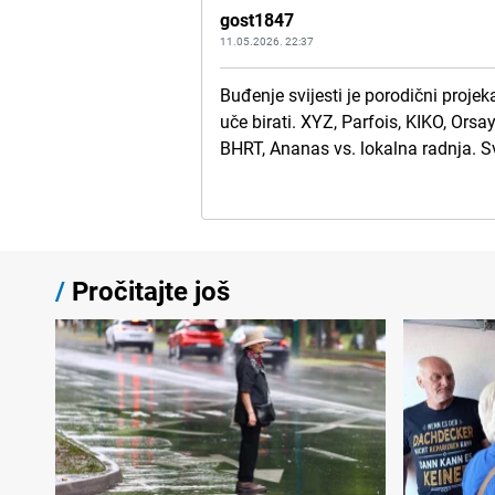
gost1847
11.05.2026. 22:37
Buđenje svijesti je porodični proje
uče birati. XYZ, Parfois, KIKO, Ors
BHRT, Ananas vs. lokalna radnja. Sv
/
Pročitajte još