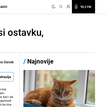
RADIO
90,2 FM
i ostavku,
/
Najnovije
na članak
stracija
 koji
ani.
e, kao i da
mogućnost
vo.ba ima