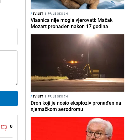
i
/
SVIJET
I
PRIJE OKO 6H
Vlasnica nije mogla vjerovati: Mačak
Mozart pronađen nakon 17 godina
/
SVIJET
I
PRIJE OKO 7H
Dron koji je nosio eksploziv pronađen na
njemačkom aerodromu
0