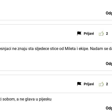
Odg
Prijavi
2
snjaci ne znaju sta sljedece stice od Mileta i ekipe. Nadam se d
Odg
Prijavi
2
ti sobom, a ne glava u pijesku
Odg