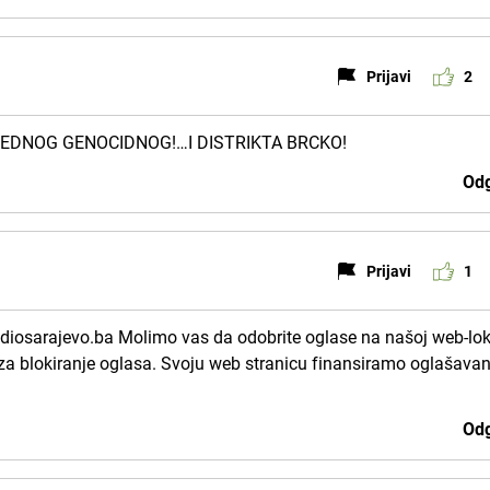
Prijavi
2
JEDNOG GENOCIDNOG!…I DISTRIKTA BRCKO!
Odg
Prijavi
1
adiosarajevo.ba Molimo vas da odobrite oglase na našoj web-lok
za blokiranje oglasa. Svoju web stranicu finansiramo oglašava
Odg