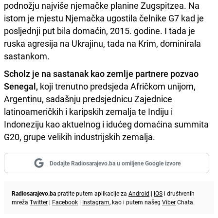
podnožju najviše njemačke planine Zugspitzea. Na
istom je mjestu Njemačka ugostila čelnike G7 kad je
posljednji put bila domaćin, 2015. godine. I tada je
ruska agresija na Ukrajinu, tada na Krim, dominirala
sastankom.
Scholz je na sastanak kao zemlje partnere pozvao
Senegal,
koji trenutno predsjeda Afričkom unijom,
Argentinu, sadašnju predsjednicu Zajednice
latinoameričkih i karipskih zemalja te Indiju i
Indoneziju kao aktuelnog i idućeg domaćina summita
G20, grupe velikih industrijskih zemalja.
Dodajte Radiosarajevo.ba u omiljene Google izvore
Radiosarajevo.ba
pratite putem aplikacije za
Android
|
iOS
i društvenih
mreža
Twitter
|
Facebook
|
Instagram
, kao i putem našeg
Viber
Chata.