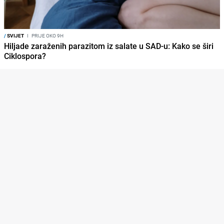
/
SVIJET
I
PRIJE OKO 9H
Hiljade zaraženih parazitom iz salate u SAD-u: Kako se širi
Ciklospora?