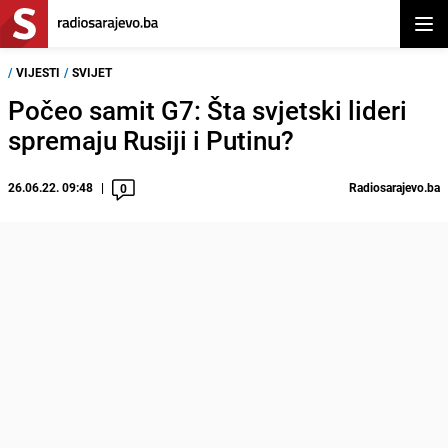
Otvor
/
VIJESTI
/
SVIJET
Počeo samit G7: Šta svjetski lideri
spremaju Rusiji i Putinu?
26.06.22. 09:48
Radiosarajevo.ba
0