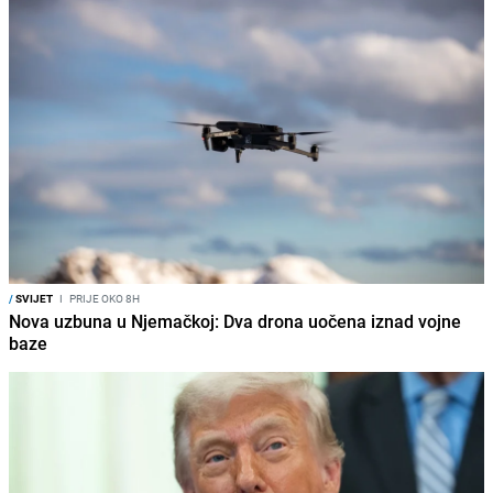
/
SVIJET
I
PRIJE OKO 8H
Nova uzbuna u Njemačkoj: Dva drona uočena iznad vojne
baze