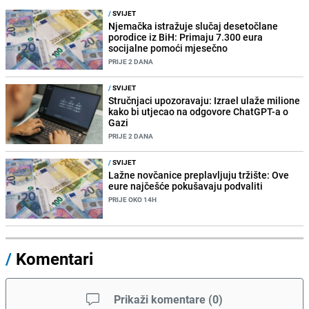
/
SVIJET
Njemačka istražuje slučaj desetočlane
porodice iz BiH: Primaju 7.300 eura
socijalne pomoći mjesečno
PRIJE 2 DANA
/
SVIJET
Stručnjaci upozoravaju: Izrael ulaže milione
kako bi utjecao na odgovore ChatGPT-a o
Gazi
PRIJE 2 DANA
/
SVIJET
Lažne novčanice preplavljuju tržište: Ove
eure najčešće pokušavaju podvaliti
PRIJE OKO 14H
/
Komentari
Prikaži komentare
(
0
)