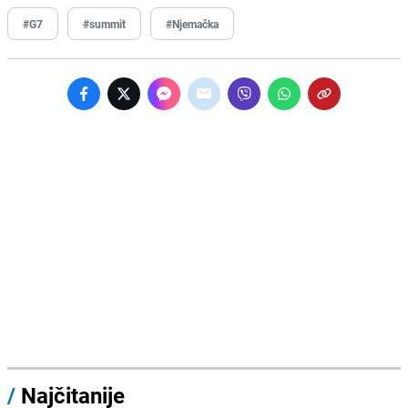
#G7
#summit
#Njemačka
/
Najčitanije