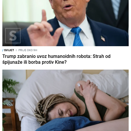
/
SVIJET
I
PRIJE OKO 9H
Trump zabranio uvoz humanoidnih robota: Strah od
špijunaže ili borba protiv Kine?