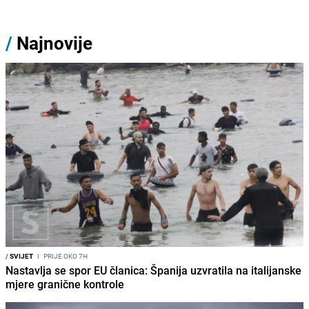
/
Najnovije
/
SVIJET
I
PRIJE OKO 7H
Nastavlja se spor EU članica: Španija uzvratila na italijanske
mjere granične kontrole