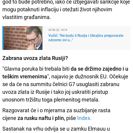
god to bude potrebno, iako će izbjegavati sankcije koje
mogu potaknuti inflaciju i otežati život njihovim
vlastitim građanima.
25.06.22. 14:14
Vučić: "Ne budu li Rusija i Ukrajina pregovarale
odosmo svi u..."
Zabrana uvoza zlata Rusiji?
"Glavna poruka bi trebala biti
da se držimo zajedno i u
teškim vremenima
", najavio je dužnosnik EU. Očekuje
se da će na summitu čelnici G7 usuglasiti zabranu
uvoza zlata iz Rusije i tako joj uskratiti pristup
unosnom tržištu toga plemenitog metala.
Razgovarat će i o mjerama za suzbijanje rasta
cijene
za rusku naftu i plin,
piše
Index.
Sastanak na vrhu odvija se u zamku Elmauu u