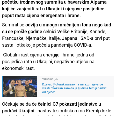
početku trodnevnog summita u bavarskim Alpama
koji će zasjeniti rat u Ukrajini i njegove posljedice
poput rasta cijena energenata i hrane.
Summit se
odvija u mnogo mračnijem tonu nego kad
su se prošle godine
čelnici Velike Britanije, Kanade,
Francuske, Njemačke, Italije, Japana i SAD-a prvi put
sastali otkako je počela pandemija COVID-a.
Globalni rast cijena energije i hrane, jedna od
posljedica rata u Ukrajini, negativno utječu na
ekonomski rast.
TRENDING
Dževad Poturak naišao na nerazumijevanje
vlasti: "Šokiran sam da je ljudima bitniji parket
od djece"
Očekuje se da će
čelnici G7 pokazati jedinstvo u
podršci Ukrajini
i nastaviti s pritiskom na Kremlj dokle