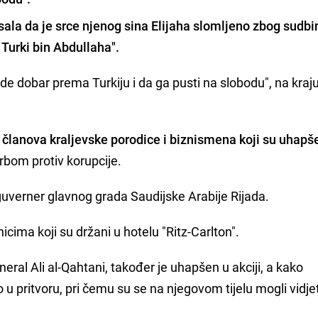
sala da je
srce njenog sina Elijaha slomljeno zbog sudbi
 Turki bin Abdullaha".
e dobar prema Turkiju i da ga pusti na slobodu", na kraj
lanova kraljevske porodice i biznismena koji su uhapše
orbom protiv korupcije.
e guverner glavnog grada Saudijske Arabije Rijada.
icima koji su držani u hotelu "Ritz-Carlton".
neral Ali al-Qahtani, također je uhapšen u akciji, a kako
o u pritvoru, pri čemu su se na njegovom tijelu mogli vidjet