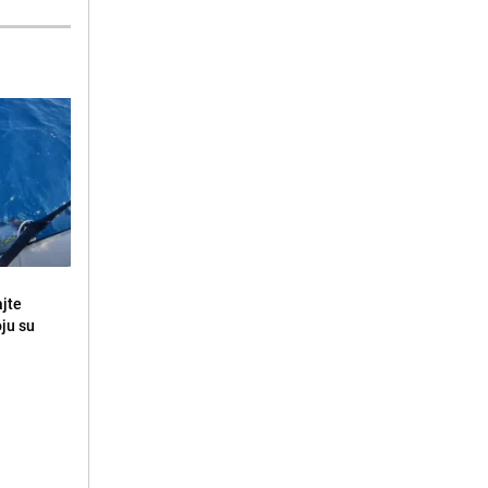
ajte
oju su