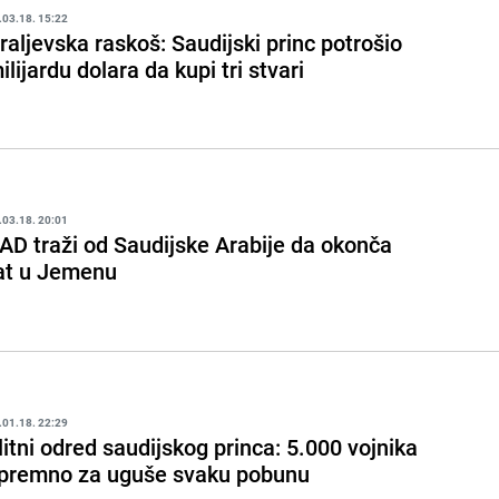
.03.18. 15:22
raljevska raskoš: Saudijski princ potrošio
ilijardu dolara da kupi tri stvari
.03.18. 20:01
AD traži od Saudijske Arabije da okonča
at u Jemenu
.01.18. 22:29
litni odred saudijskog princa: 5.000 vojnika
premno za uguše svaku pobunu