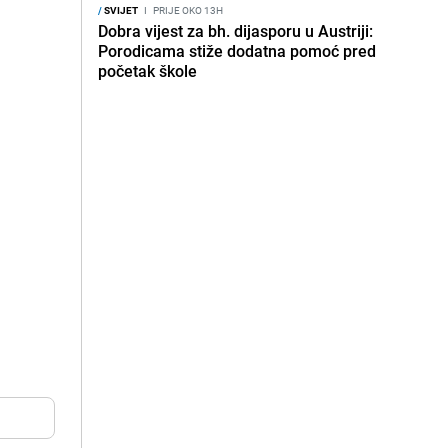
/
SVIJET
I
PRIJE OKO 13H
Dobra vijest za bh. dijasporu u Austriji:
Porodicama stiže dodatna pomoć pred
početak škole