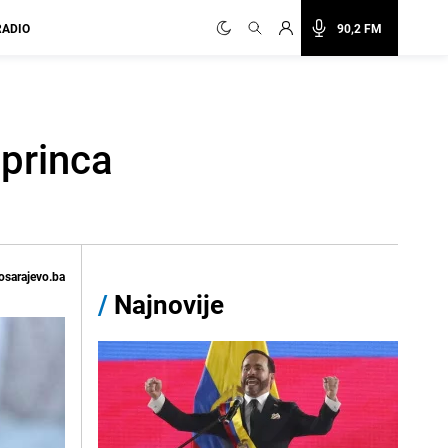
RADIO
90,2 FM
 princa
osarajevo.ba
/
Najnovije