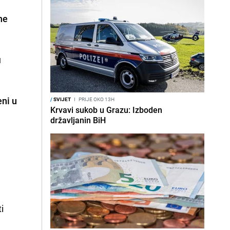
ne
u
ni u
/
SVIJET
I
PRIJE OKO 13H
Krvavi sukob u Grazu: Izboden
državljanin BiH
i