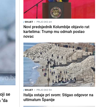
/
SVIJET
I
PRIJE OKO 4H
Novi predsjednik Kolumbije objavio rat
kartelima: Trump mu odmah poslao
novac
/
SVIJET
I
PRIJE OKO 5H
oji se
Italija ostaje pri svom: Stigao odgovor na
ultimatum Španije
 "da