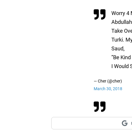
Worry 4 
Abdullah
Take Ove
Turki. 
Saud,
”Be Kind
I Would 
— Cher (@cher)
March 30, 2018