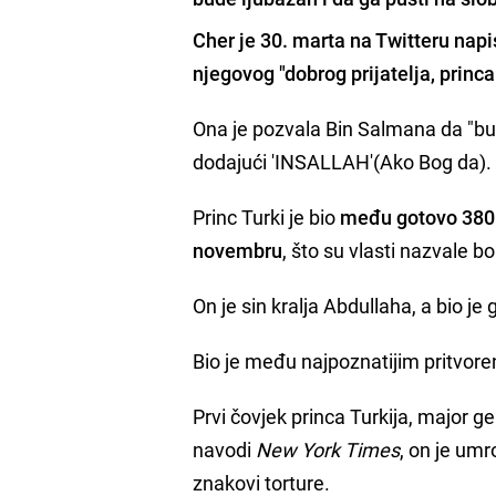
Cher je 30. marta na Twitteru napi
njegovog "dobrog prijatelja, princa
Ona je pozvala Bin Salmana da "bud
dodajući 'INSALLAH'(Ako Bog da).
Princ Turki je bio
među gotovo 380 č
novembru
, što su vlasti nazvale b
On je sin kralja Abdullaha, a bio j
Bio je među najpoznatijim pritvoren
Prvi čovjek princa Turkija, major ge
navodi
New York Times
, on je umr
znakovi torture.