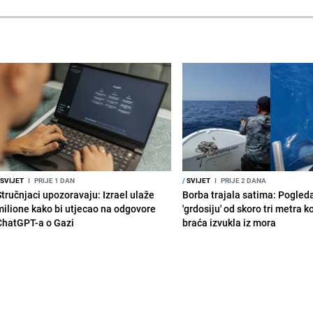
SVIJET
I
PRIJE 1 DAN
/
SVIJET
I
PRIJE 2 DANA
Stručnjaci upozoravaju: Izrael ulaže
Borba trajala satima: Pogled
milione kako bi utjecao na odgovore
'grdosiju' od skoro tri metra k
ChatGPT-a o Gazi
braća izvukla iz mora