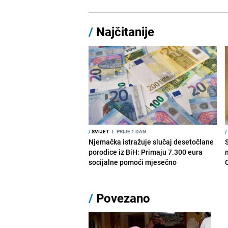
/
Najčitanije
/
SVIJET
I
PRIJE 1 DAN
/
Njemačka istražuje slučaj desetočlane
porodice iz BiH: Primaju 7.300 eura
socijalne pomoći mjesečno
/
Povezano