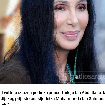
Twitteru izrazila podršku princu Turkiju bin Abdullahu, k
saudijskog prijestolonasljednika Mohammeda bin Salmana
bodu".