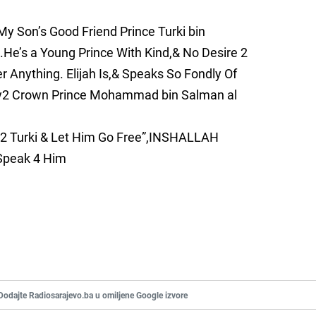
My Son’s Good Friend Prince Turki bin
.He’s a Young Prince With Kind,& No Desire 2
r Anything. Elijah Is,& Speaks So Fondly Of
My2 Crown Prince Mohammad bin Salman al
 2 Turki & Let Him Go Free”,INSHALLAH
Speak 4 Him
Dodajte Radiosarajevo.ba u omiljene Google izvore