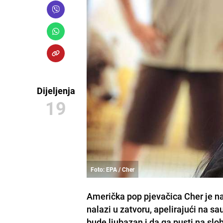
Dijeljenja
19
Foto: EPA / Cher
Američka pop pjevačica Cher je na 
nalazi u zatvoru, apelirajući na 
bude ljubazan i da ga pusti na slo