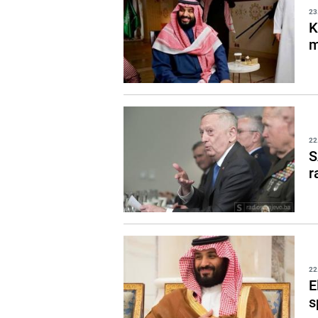
23
K
m
22
S
r
22
E
s