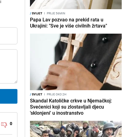
i
/
SVIJET
I
PRIJE 56MIN
Papa Lav pozvao na prekid rata u
Ukrajini: "Sve je više civilnih žrtava"
/
SVIJET
I
PRIJE OKO 2H
Skandal Katoličke crkve u Njemačkoj:
Svećenici koji su zlostavljali djecu
'sklonjeni' u inostranstvo
0