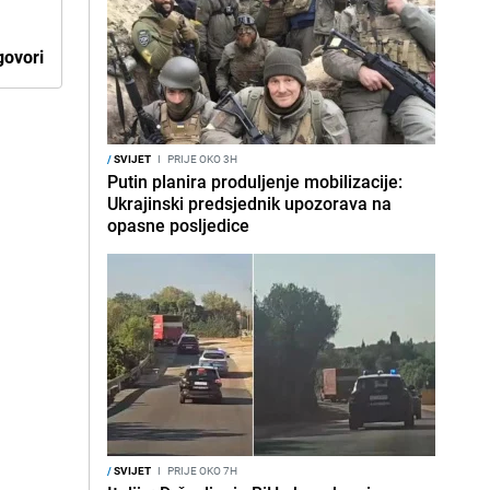
ovori
/
SVIJET
I
PRIJE OKO 3H
Putin planira produljenje mobilizacije:
Ukrajinski predsjednik upozorava na
opasne posljedice
/
SVIJET
I
PRIJE OKO 7H