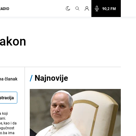
RADIO
90,2 FM
nakon
/
Najnovije
na članak
stracija
 koji
ani.
e, kao i da
mogućnost
vo.ba ima