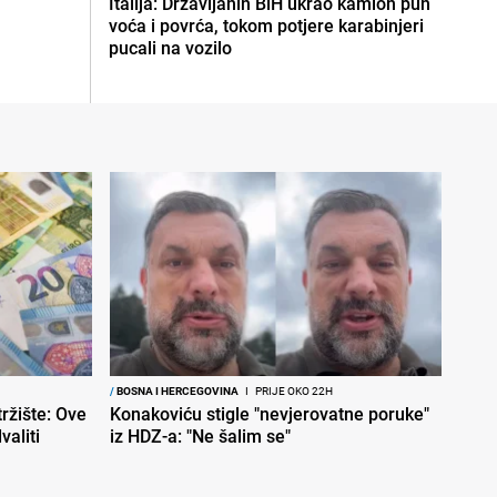
Italija: Državljanin BiH ukrao kamion pun
voća i povrća, tokom potjere karabinjeri
pucali na vozilo
/
BOSNA I HERCEGOVINA
I
PRIJE OKO 22H
ržište: Ove
Konakoviću stigle "nevjerovatne poruke"
aliti
iz HDZ-a: "Ne šalim se"