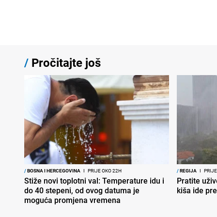
/
Pročitajte još
/
BOSNA I HERCEGOVINA
I
PRIJE OKO 22H
/
REGIJA
I
PRIJE
Stiže novi toplotni val: Temperature idu i
Pratite uživ
do 40 stepeni, od ovog datuma je
kiša ide pr
moguća promjena vremena