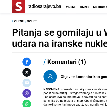
VIJESTI
BIZNIS
METROMA
/
VIJESTI
/
SVIJET
Pitanja se gomilaju u 
udara na iranske nukl
/
Komentari (1)
Objavite komentar kao gost i
NAPOMENA:
Komentari su isključivo lični stavov
podstiču na mržnju. Strogo zabranjen bilo kakav 
Radiosarajevo.ba ima pravo i obavezu da na zahtj
korisniku trajno blokira pristup. Obaviještavamo 
da neki komentari mogu sadržavati narativ koji j