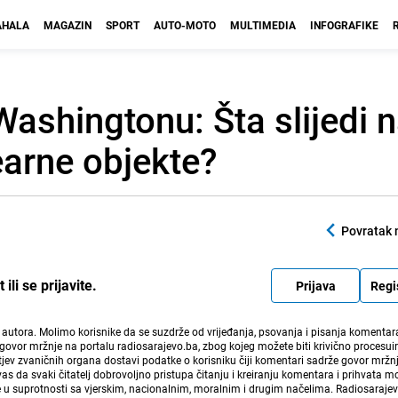
HALA
MAGAZIN
SPORT
AUTO-MOTO
MULTIMEDIA
INFOGRAFIKE
Washingtonu: Šta slijedi 
earne objekte?
Povratak 
li se prijavite.
Prijava
Regi
i autora. Molimo korisnike da se suzdrže od vrijeđanja, psovanja i pisanja komentara
govor mržnje na portalu radiosarajevo.ba, zbog kojeg možete biti krivično procesuir
ev zvaničnih organa dostavi podatke o korisniku čiji komentari sadrže govor mržnj
vas da svaki čitatelj dobrovoljno pristupa čitanju i kreiranju komentara i prihvata 
e u suprotnosti sa vjerskim, nacionalnim, moralnim i drugim načelima. Radiosaraje