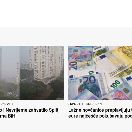
 OKO 21H
/
SVIJET
I
PRIJE 1 DAN
o | Nevrijeme zahvatilo Split,
Lažne novčanice preplavljuju t
ema BiH
eure najčešće pokušavaju podv