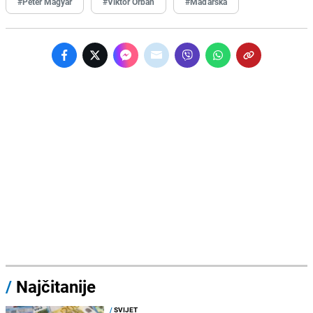
#Peter Magyar
#Viktor Orban
#Mađarska
/
Najčitanije
/
SVIJET