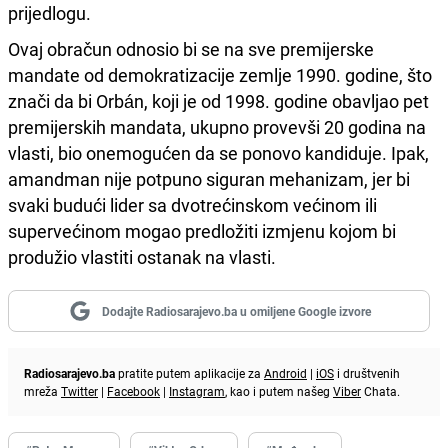
prijedlogu.
Ovaj obračun odnosio bi se na sve premijerske
mandate od demokratizacije zemlje 1990. godine, što
znači da bi Orbán, koji je od 1998. godine obavljao pet
premijerskih mandata, ukupno provevši 20 godina na
vlasti, bio onemogućen da se ponovo kandiduje. Ipak,
amandman nije potpuno siguran mehanizam, jer bi
svaki budući lider sa dvotrećinskom većinom ili
supervećinom mogao predložiti izmjenu kojom bi
produžio vlastiti ostanak na vlasti.
Dodajte Radiosarajevo.ba u omiljene Google izvore
Radiosarajevo.ba
pratite putem aplikacije za
Android
|
iOS
i društvenih
mreža
Twitter
|
Facebook
|
Instagram
, kao i putem našeg
Viber
Chata.