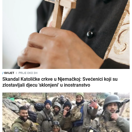
/
SVIJET
I
PRIJE OKO 3H
Skandal Katoličke crkve u Njemačkoj: Svećenici koji su
zlostavljali djecu 'sklonjeni' u inostranstvo