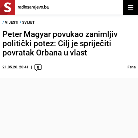
Otvor
/
VIJESTI
/
SVIJET
Peter Magyar povukao zanimljiv
politički potez: Cilj je spriječiti
povratak Orbana u vlast
21.05.26. 20:41
Fena
0