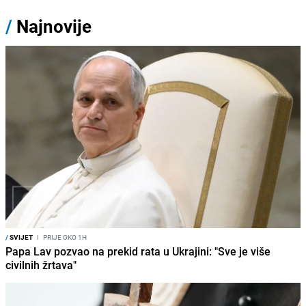
/
Najnovije
/
SVIJET
I
PRIJE OKO 1H
Papa Lav pozvao na prekid rata u Ukrajini: "Sve je više
civilnih žrtava"