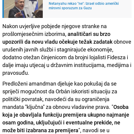
Netanyahu rekao "ne": Izrael odbio američki
mirovni sporazum za Gazu
Nakon uvjerljive pobjede njegove stranke na
prošlomjesečnim izborima,
analitičari su brzo
upozorili da novu vladu očekuje težak zadatak
obnove
urušenih javnih službi i stagnirajuće ekonomije,
dodatno otežan činjenicom da brojni lojalisti Fidesza i
dalje imaju utjecaj u državnim institucijama, medijima i
pravosuđu.
Predloženi amandman djeluje kao pokušaj da se
spriječi mogućnost da Orbán iskoristi situaciju za
politički povratak, navodeći da su ograničenja
mandata ''ključna'' za obnovu vladavine prava. "
Osoba
koja je obavljala funkciju premijera ukupno najmanje
osam godina, uključujući i eventualne prekide, ne
može biti izabrana za premijera
", navodi se u