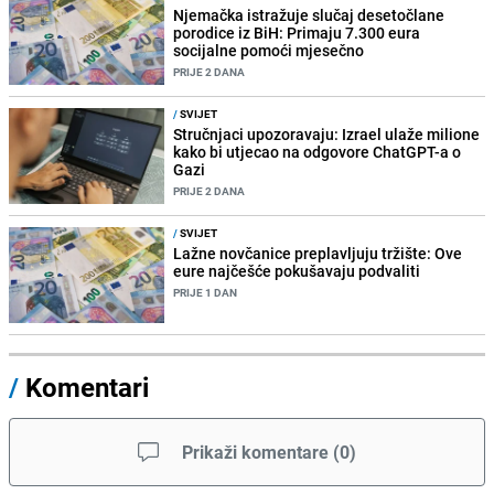
Njemačka istražuje slučaj desetočlane
porodice iz BiH: Primaju 7.300 eura
socijalne pomoći mjesečno
PRIJE 2 DANA
/
SVIJET
Stručnjaci upozoravaju: Izrael ulaže milione
kako bi utjecao na odgovore ChatGPT-a o
Gazi
PRIJE 2 DANA
/
SVIJET
Lažne novčanice preplavljuju tržište: Ove
eure najčešće pokušavaju podvaliti
PRIJE 1 DAN
/
Komentari
Prikaži komentare
(
0
)