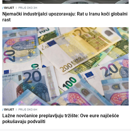
/
SVIJET
I
PRIJE OKO 3H
Njemački industrijalci upozoravaju: Rat u Iranu koči globalni
rast
/
SVIJET
I
PRIJE OKO 6H
Lažne novčanice preplavljuju tržište: Ove eure najčešće
pokušavaju podvaliti