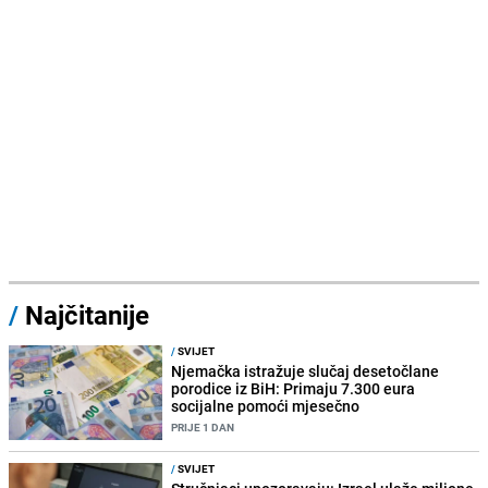
/
Najčitanije
/
SVIJET
Njemačka istražuje slučaj desetočlane
porodice iz BiH: Primaju 7.300 eura
socijalne pomoći mjesečno
PRIJE 1 DAN
/
SVIJET