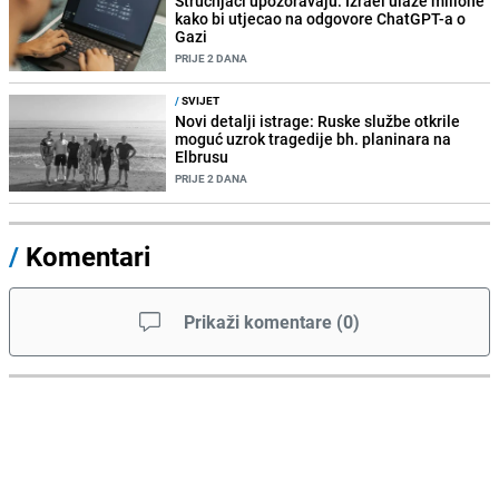
Stručnjaci upozoravaju: Izrael ulaže milione
kako bi utjecao na odgovore ChatGPT-a o
Gazi
PRIJE 2 DANA
/
SVIJET
Novi detalji istrage: Ruske službe otkrile
moguć uzrok tragedije bh. planinara na
Elbrusu
PRIJE 2 DANA
/
Komentari
Prikaži komentare
(
0
)