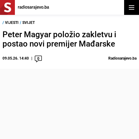
Otvor
/
VIJESTI
/
SVIJET
Peter Magyar položio zakletvu i
postao novi premijer Mađarske
09.05.26. 14:40
Radiosarajevo.ba
0