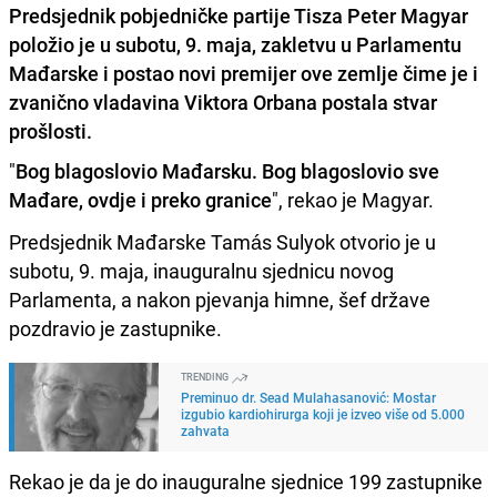
Predsjednik pobjedničke partije Tisza Peter Magyar
položio je u subotu, 9. maja, zakletvu u Parlamentu
Mađarske i postao novi premijer ove zemlje čime je i
zvanično vladavina Viktora Orbana postala stvar
prošlosti.
"
Bog blagoslovio Mađarsku. Bog blagoslovio sve
Mađare, ovdje i preko granice
", rekao je Magyar.
Predsjednik Mađarske Tamás Sulyok otvorio je u
subotu, 9. maja, inauguralnu sjednicu novog
Parlamenta, a nakon pjevanja himne, šef države
pozdravio je zastupnike.
TRENDING
Preminuo dr. Sead Mulahasanović: Mostar
izgubio kardiohirurga koji je izveo više od 5.000
zahvata
Rekao je da je do inauguralne sjednice 199 zastupnike