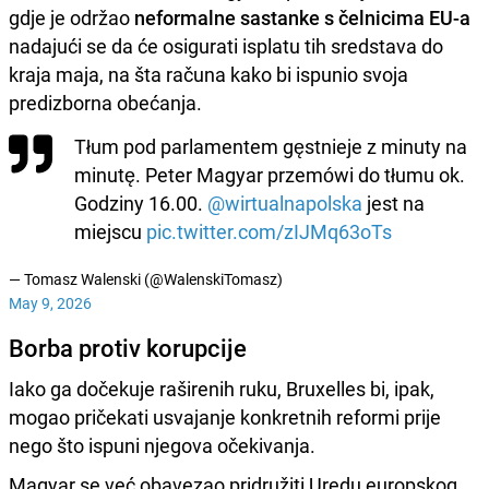
gdje je održao
neformalne sastanke s čelnicima EU-a
nadajući se da će osigurati isplatu tih sredstava do
kraja maja, na šta računa kako bi ispunio svoja
predizborna obećanja.
Tłum pod parlamentem gęstnieje z minuty na
minutę. Peter Magyar przemówi do tłumu ok.
Godziny 16.00.
@wirtualnapolska
jest na
miejscu
pic.twitter.com/zIJMq63oTs
— Tomasz Walenski (@WalenskiTomasz)
May 9, 2026
Borba protiv korupcije
Iako ga dočekuje raširenih ruku, Bruxelles bi, ipak,
mogao pričekati usvajanje konkretnih reformi prije
nego što ispuni njegova očekivanja.
Magyar se već obavezao pridružiti Uredu europskog