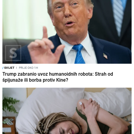
/
SVIJET
I
PRIJE OKO 1H
Trump zabranio uvoz humanoidnih robota: Strah od
špijunaže ili borba protiv Kine?