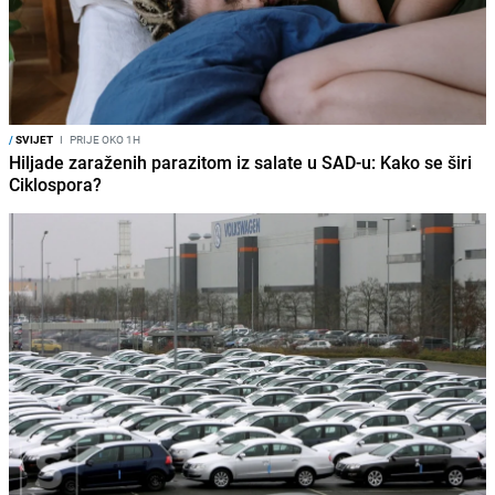
/
SVIJET
I
PRIJE OKO 1H
Hiljade zaraženih parazitom iz salate u SAD-u: Kako se širi
Ciklospora?