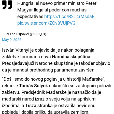
Hungría: el nuevo primer ministro Peter
Magyar llega al poder con muchas
expectativas
https://t.co/B2T4rMsdaE
pic.twitter.com/ZCv8VUjPVG
— RFI en Español (@RFI_Es)
May 9, 2026
István Vitanyi je objavio da je nakon polaganja
zakletve formirana nova
Narodna skupština
.
Predsjedavajući Narodne skupštine je također objavio
da je mandat prethodnog parlamenta završen.
"Došli smo do novog poglavlja u historiji Mađarske",
rekao je
Tamás Sulyok
nakon što su zastupnici položili
zakletvu. Predsjednik Mađarske je naznačio da je
mađarski narod izrazio svoju volju na aprilskim
izborima, a
Tisza stranka
je ostvarila neviđenu
pobjedu i dobila priliku da upravlja zemljom.