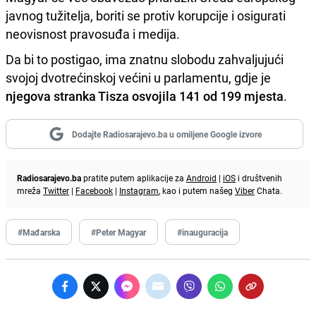
javnog tužitelja, boriti se protiv korupcije i osigurati
neovisnost pravosuđa i medija.
Da bi to postigao, ima znatnu slobodu zahvaljujući
svojoj dvotrećinskoj većini u parlamentu, gdje je
njegova stranka Tisza osvojila 141 od 199 mjesta
.
Dodajte Radiosarajevo.ba u omiljene Google izvore
Radiosarajevo.ba
pratite putem aplikacije za
Android
|
iOS
i društvenih
mreža
Twitter
|
Facebook
|
Instagram
, kao i putem našeg
Viber
Chata.
#Mađarska
#Peter Magyar
#inauguracija