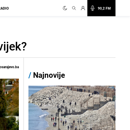
RADIO
90,2 FM
vijek?
osarajevo.ba
/
Najnovije