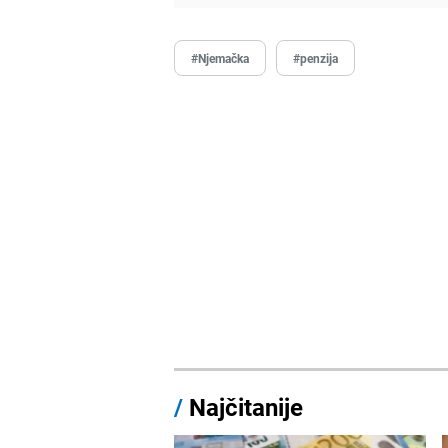
#Njemačka
#penzija
/
Najčitanije