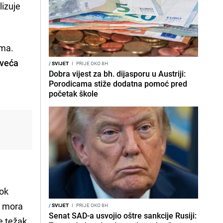
lizuje
ama.
oveća
/
SVIJET
I
PRIJE OKO 8H
Dobra vijest za bh. dijasporu u Austriji:
Porodicama stiže dodatna pomoć pred
početak škole
ok
, mora
/
SVIJET
I
PRIJE OKO 8H
Senat SAD-a usvojio oštre sankcije Rusiji:
je težak