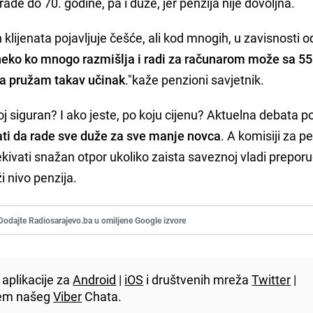
de do 70. godine, pa i duže, jer penzija nije dovoljna.
 klijenata pojavljuje češće, ali kod mnogih, u zavisnosti o
neko ko mnogo razmišlja i radi za računarom može sa 5
a pružam takav učinak
."kaže penzioni savjetnik.
oj siguran? I ako jeste, po koju cijenu? Aktuelna debata 
ati da rade sve duže za sve manje novca
. A komisiji za p
vati snažan otpor ukoliko zaista saveznoj vladi preporu
i nivo penzija.
Dodajte Radiosarajevo.ba u omiljene Google izvore
aplikacije za
Android
|
iOS
i društvenih mreža
Twitter
|
utem našeg
Viber
Chata.