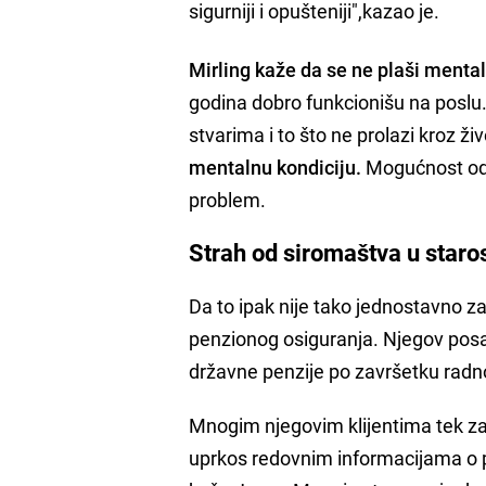
sigurniji i opušteniji",kazao je.
Mirling kaže da se ne plaši ment
godina dobro funkcionišu na poslu
stvarima i to što ne prolazi kroz ž
mentalnu kondiciju.
Mogućnost odla
problem.
Strah od siromaštva u staros
Da to ipak nije tako jednostavno z
penzionog osiguranja. Njegov posa
državne penzije po završetku radn
Mnogim njegovim klijentima tek za
uprkos redovnim informacijama o p