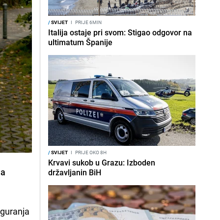
/
SVIJET
I
PRIJE 6MIN
Italija ostaje pri svom: Stigao odgovor na
ultimatum Španije
/
SVIJET
I
PRIJE OKO 8H
Krvavi sukob u Grazu: Izboden
ja
državljanin BiH
iguranja