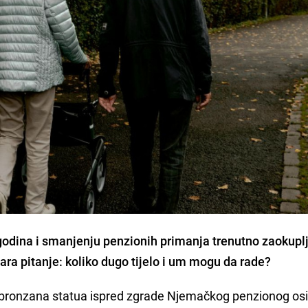
godina i smanjenju penzionih primanja trenutno zaokupl
a pitanje: koliko dugo tijelo i um mogu da rade?
uji: bronzana statua ispred zgrade Njemačkog penzionog os