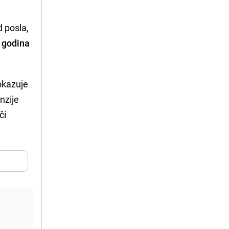
d posla,
5 godina
pokazuje
enzije
či