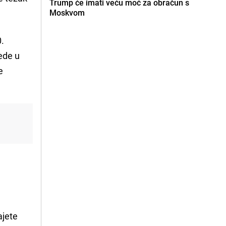
Trump će imati veću moć za obračun s
Moskvom
0.
jede u
e
u
ajete