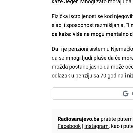
kaže Jeger. Mnogi zato moraju da ra
Fizička iscrpljenost se kod njegovih
slabi i sposobnost razmišljanja. "
I 
da kaže: više ne mogu mentalno d
Da li je penzioni sistem u Njemačk
da se
mnogi ljudi plaše da će mor
možda postane jasno da može očeki
odlazak u penziju sa 70 godina i niž
Radiosarajevo.ba
pratite putem 
Facebook
|
Instagram
, kao i p