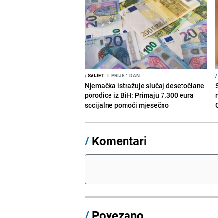
/
SVIJET
I
PRIJE 1 DAN
/
Njemačka istražuje slučaj desetočlane
porodice iz BiH: Primaju 7.300 eura
socijalne pomoći mjesečno
/
Komentari
/
Povezano