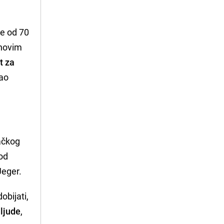
še od 70
 novim
t za
kao
mačkog
 od
 Jeger.
obijati,
 ljude
,