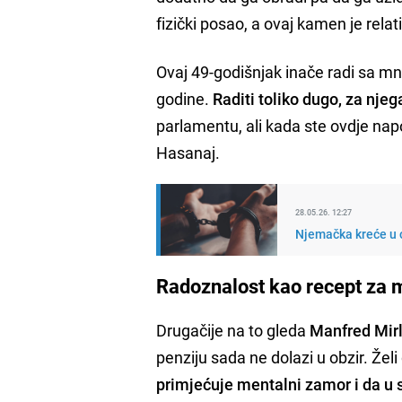
fizički posao, a ovaj kamen je rela
Ovaj 49-godišnjak inače radi sa mn
godine.
Raditi toliko dugo, za nje
parlamentu, ali kada ste ovdje napol
Hasanaj.
28.05.26. 12:27
Njemačka kreće u o
Radoznalost kao recept za 
Drugačije na to gleda
Manfred Mir
penziju sada ne dolazi u obzir. Želi
primjećuje mentalni zamor i da u 