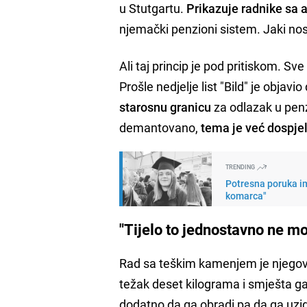
u Stutgartu.
Prikazuje radnike sa 
njemački penzioni sistem. Jaki nose
Ali taj princip je pod pritiskom. S
Prošle nedjelje list "Bild" je objavio
starosnu granicu
za odlazak u penz
demantovano,
tema je već dospjel
TRENDING
Potresna poruka im
komarca"
"Tijelo to jednostavno ne mo
Rad sa teškim kamenjem je njeg
težak deset kilograma i smješta ga
dodatno da ga obradi pa da ga uzi