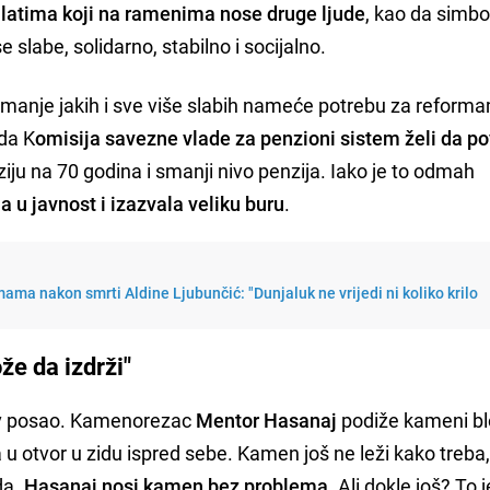
alatima koji na ramenima nose druge ljude
, kao da simbo
 slabe, solidarno, stabilno i socijalno.
ve manje jakih i sve više slabih nameće potrebu za reform
 da K
omisija savezne vlade za penzioni sistem želi da p
iju na 70 godina i smanji nivo penzija. Iako je to odmah
a u javnost i izazvala veliku buru
.
ama nakon smrti Aldine Ljubunčić: "Dunjaluk ne vrijedi ni koliko krilo
že da izdrži"
ov posao. Kamenorezac
Mentor Hasanaj
podiže kameni bl
 u otvor u zidu ispred sebe. Kamen još ne leži kako treba
da.
Hasanaj nosi kamen bez problema
. Ali dokle još? To 