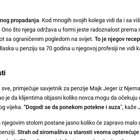
alnog propadanja
. Kod mnogih svojih kolega vidi da i sa vi
. Ono što njega održava u formi jeste radoznalost prema
ivot sa ograničenim pogledom na svijet.
To je njegov recep
ska u penziju sa 70 godina u njegovoj profesiji ne vidi 
ti
a sve, primjećuje savjetnik za penzije Majk Jeger iz Nje
o je da klijentima objasni koliko novca mogu da očekuju
og vijeka.
"Dogodi se da ponekom potekne i suza
", kaže
 njegovim stolom postane jasno koliko će zapravo malo d
enziji.
Strah od siromaštva u starosti veoma opterećuje