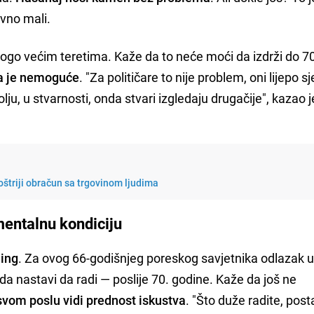
tivno mali.
ogo većim teretima. Kaže da to neće moći da izdrži do 7
ga je nemoguće
. "Za političare to nije problem, oni lijepo s
ju, u stvarnosti, onda stvari izgledaju drugačije", kazao j
štriji obračun sa trgovinom ljudima
mentalnu kondiciju
ling
. Za ovog 66-godišnjeg poreskog savjetnika odlazak 
 da nastavi da radi — poslije 70. godine. Kaže da još ne
svom poslu vidi prednost iskustva
. "Što duže radite, post