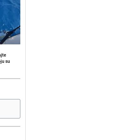
ajte
oju su