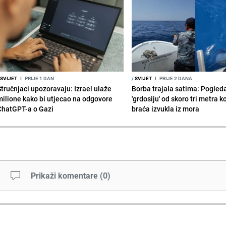
SVIJET
I
PRIJE 1 DAN
/
SVIJET
I
PRIJE 2 DANA
Stručnjaci upozoravaju: Izrael ulaže
Borba trajala satima: Pogled
milione kako bi utjecao na odgovore
'grdosiju' od skoro tri metra k
ChatGPT-a o Gazi
braća izvukla iz mora
Prikaži komentare
(
0
)