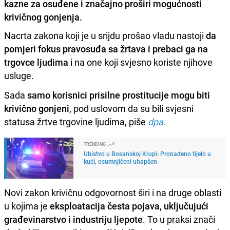
kazne za osuđene i značajno proširi mogućnosti
krivičnog gonjenja.
Nacrta zakona koji je u srijdu prošao vladu nastoji
da
pomjeri fokus pravosuđa sa žrtava i prebaci ga na
trgovce ljudima
i na one koji svjesno koriste njihove
usluge.
Sada
samo korisnici prisilne prostitucije mogu biti
krivično gonjeni
, pod uslovom da su bili svjesni
statusa žrtve trgovine ljudima, piše
dpa.
TRENDING
Ubistvo u Bosanskoj Krupi: Pronađeno tijelo u
kući, osumnjičeni uhapšen
Novi zakon krivičnu odgovornost širi i na druge oblasti
u kojima je
eksploatacija česta pojava, uključujući
građevinarstvo i industriju ljepote
. To u praksi znači