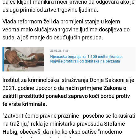
da će klijent manikira moći krivično da odgovara ako je
uslugu primio od žrtve trgovine ljudima.
Vlada reformom želi da promijeni stanje u kojem
veoma malo slučajeva trgovine ljudima dospijeva do
suda, a još manje do osuđujućih presuda.
28.05.26. 11:21
Njemačka bogatija za 1.100 multimilionera:
Najviše profitirali od dobitaka na berzama
Institut za kriminološka istraživanja Donje Saksonije je
2021. godine upozorio da
način primjene Zakona o
zaštiti prostitutki ponekad zapravo koči borbu protiv
te vrste kriminala.
"Zatvorit ćemo pravne praznine i posebno se fokusirati
na tražnju," rekla je ministarka pravosuđa
Stefanie
Hubig,
obećavši da niko ko eksploatiše "moderno