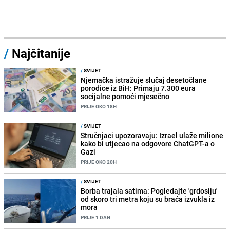
/
Najčitanije
/
SVIJET
Njemačka istražuje slučaj desetočlane
porodice iz BiH: Primaju 7.300 eura
socijalne pomoći mjesečno
PRIJE OKO 18H
/
SVIJET
Stručnjaci upozoravaju: Izrael ulaže milione
kako bi utjecao na odgovore ChatGPT-a o
Gazi
PRIJE OKO 20H
/
SVIJET
Borba trajala satima: Pogledajte 'grdosiju'
od skoro tri metra koju su braća izvukla iz
mora
PRIJE 1 DAN