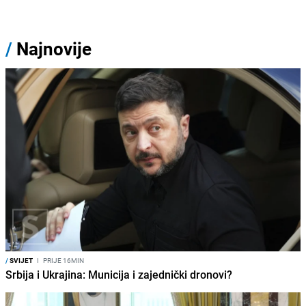
/
Najnovije
/
SVIJET
I
PRIJE 16MIN
Srbija i Ukrajina: Municija i zajednički dronovi?