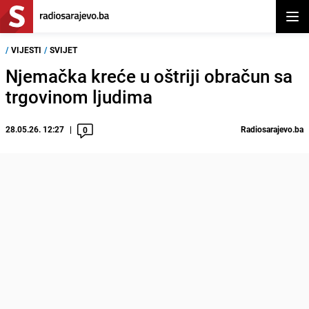
Otvor
/
VIJESTI
/
SVIJET
Njemačka kreće u oštriji obračun sa
trgovinom ljudima
28.05.26. 12:27
Radiosarajevo.ba
0