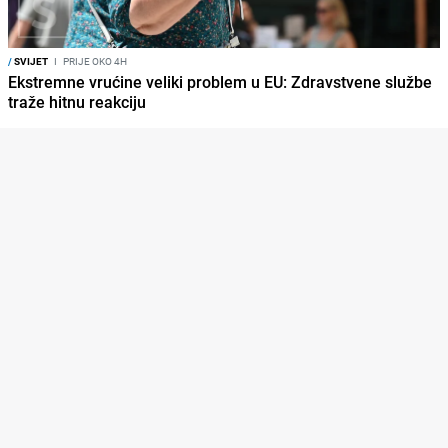
/
SVIJET
I
PRIJE OKO 4H
Ekstremne vrućine veliki problem u EU: Zdravstvene službe
traže hitnu reakciju