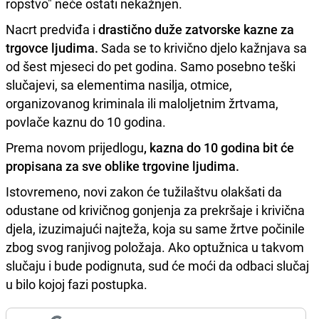
ropstvo" neće ostati nekažnjen.
Nacrt predviđa i
drastično duže zatvorske kazne za
trgovce ljudima.
Sada se to krivično djelo kažnjava sa
od šest mjeseci do pet godina. Samo posebno teški
slučajevi, sa elementima nasilja, otmice,
organizovanog kriminala ili maloljetnim žrtvama,
povlače kaznu do 10 godina.
Prema novom prijedlogu
, kazna do 10 godina bit će
propisana za sve oblike trgovine ljudima.
Istovremeno, novi zakon će tužilaštvu olakšati da
odustane od krivičnog gonjenja za prekršaje i krivična
djela, izuzimajući najteža, koja su same žrtve počinile
zbog svog ranjivog položaja. Ako optužnica u takvom
slučaju i bude podignuta, sud će moći da odbaci slučaj
u bilo kojoj fazi postupka.