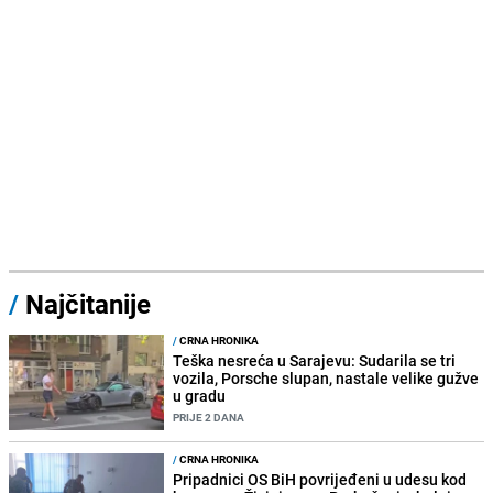
/
Najčitanije
/
CRNA HRONIKA
Teška nesreća u Sarajevu: Sudarila se tri
vozila, Porsche slupan, nastale velike gužve
u gradu
PRIJE 2 DANA
/
CRNA HRONIKA
Pripadnici OS BiH povrijeđeni u udesu kod