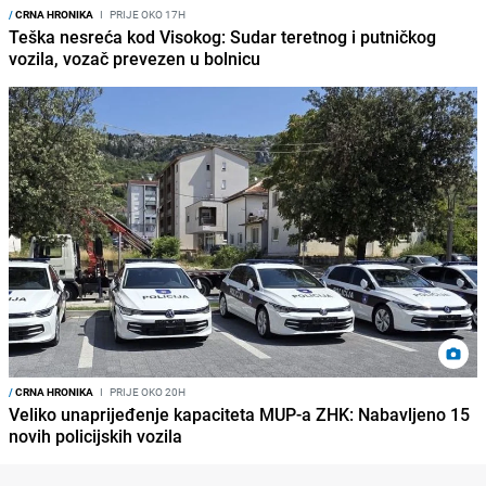
/
CRNA HRONIKA
I
PRIJE OKO 17H
Teška nesreća kod Visokog: Sudar teretnog i putničkog
vozila, vozač prevezen u bolnicu
/
CRNA HRONIKA
I
PRIJE OKO 20H
Veliko unaprijeđenje kapaciteta MUP-a ZHK: Nabavljeno 15
novih policijskih vozila