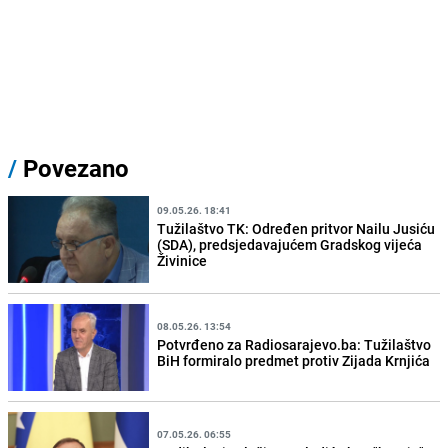
/
Povezano
09.05.26. 18:41
Tužilaštvo TK: Određen pritvor Nailu Jusiću
(SDA), predsjedavajućem Gradskog vijeća
Živinice
08.05.26. 13:54
Potvrđeno za Radiosarajevo.ba: Tužilaštvo
BiH formiralo predmet protiv Zijada Krnjića
07.05.26. 06:55