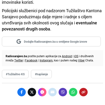
imovinske koristi.
Policijski službenici pod nadzorom Tužilaštvo Kantona
Sarajevo poduzimaju dalje mjere i radnje s ciljem
utvrđivanja svih okolnosti ovog slučaja i
eventualne
povezanosti drugih osoba
.
Dodajte Radiosarajevo.ba u omiljene Google izvore
Radiosarajevo.ba
pratite putem aplikacije za
Android
|
iOS
i društvenih
mreža
Twitter
|
Facebook
|
Instagram
, kao i putem našeg
Viber
Chata.
#Tužilaštvo KS
#hapšenje