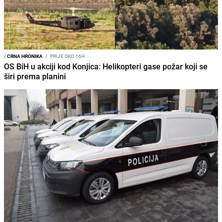
/
CRNA HRONIKA
I
PRIJE OKO 16H
OS BiH u akciji kod Konjica: Helikopteri gase požar koji se
širi prema planini