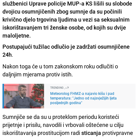
službenici Uprave policije MUP-a KS lišili su slobode
dvojicu osumnjičenih zbog sumnje da su počinili
krivično djelo trgovina ljudima u vezi sa seksualnim
iskorištavanjem tri ženske osobe, od kojih su dvije
maloljetne.
Postupajući tužilac odlučio je zadržati osumnjičene
24h
.
Nakon toga će u tom zakonskom roku odlučiti o
daljnjim mjerama protiv istih.
TRENDING
Meteorolog FHMZ-a najavio kišu i pad
temperatura: "Jedno od najsvježijih ljeta
posljednjih godina"
Sumnjiče se da su u proteklom periodu koristeći
prijetnje i prisilu, navodili i vrbovali oštećene u cilju
iskorištavanja prostitucijom radi
sticanja
protivpravne