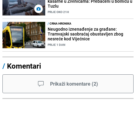
kasarne u Živinicama: Prebačeni u bolnicu u
Tuzlu
PRIJE OKO 21H
/
CRNA HRONIKA
Neugodno iznenađenje za građane:
Tramvajski saobraćaj obustavljen zbog
nesreće kod Vijećnice
PRIJE 1 DAN
/
Komentari
Prikaži komentare
(
2
)