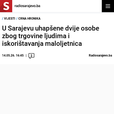
Otvor
/
VIJESTI
/
CRNA HRONIKA
U Sarajevu uhapšene dvije osobe
zbog trgovine ljudima i
iskorištavanja maloljetnica
14.05.26. 16:45
Radiosarajevo.ba
2