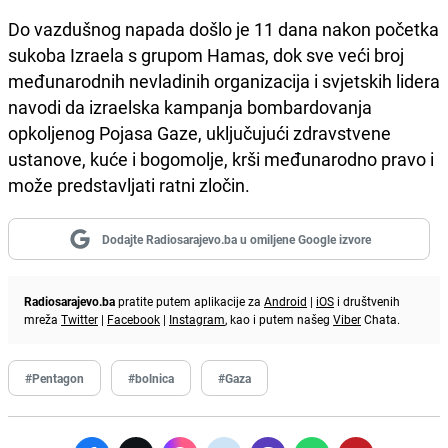
Do vazdušnog napada došlo je 11 dana nakon početka
sukoba Izraela s grupom Hamas, dok sve veći broj
međunarodnih nevladinih organizacija i svjetskih lidera
navodi da izraelska kampanja bombardovanja
opkoljenog Pojasa Gaze, uključujući zdravstvene
ustanove, kuće i bogomolje, krši međunarodno pravo i
može predstavljati ratni zločin.
Dodajte Radiosarajevo.ba u omiljene Google izvore
Radiosarajevo.ba
pratite putem aplikacije za
Android
|
iOS
i društvenih
mreža
Twitter
|
Facebook
|
Instagram
, kao i putem našeg
Viber
Chata.
#Pentagon
#bolnica
#Gaza