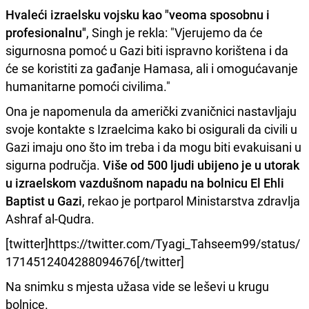
Hvaleći izraelsku vojsku kao "veoma sposobnu i
profesionalnu"
, Singh je rekla: "Vjerujemo da će
sigurnosna pomoć u Gazi biti ispravno korištena i da
će se koristiti za gađanje Hamasa, ali i omogućavanje
humanitarne pomoći civilima."
Ona je napomenula da američki zvaničnici nastavljaju
svoje kontakte s Izraelcima kako bi osigurali da civili u
Gazi imaju ono što im treba i da mogu biti evakuisani u
sigurna područja.
Više od 500 ljudi ubijeno je u utorak
u izraelskom vazdušnom napadu na bolnicu El Ehli
Baptist u Gazi
, rekao je portparol Ministarstva zdravlja
Ashraf al-Qudra.
[twitter]https://twitter.com/Tyagi_Tahseem99/status/
1714512404288094676[/twitter]
Na snimku s mjesta užasa vide se leševi u krugu
bolnice.