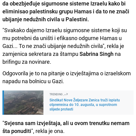
da obezbjeđuje sigurnosne sisteme Izraelu kako bi
eliminisao palestinsku grupu Hamas i da to ne znači
ubijanje nedužnih civila u Palestini.
"Svakako dajemo Izraelu sigurnosne sisteme koji su
mu potrebni da uništi i efikasno odgurne Hamas u
Gazi... To ne znači ubijanje nedužnih civila", rekla je
zamjenica sekretara za štampu
Sabrina Singh
na
brifingu za novinare.
Odgovorila je to na pitanje o izvještajima o izraelskom
napadu na bolnicu u Gazi.
TRENDING
Sindikat Nove Željezare Zenica traži isplatu
otpremnina do 10. augusta, u suprotnom
slijede protesti
"
Svjesna sam izvještaja, ali u ovom trenutku nemam
šta ponuditi
", rekla je ona.