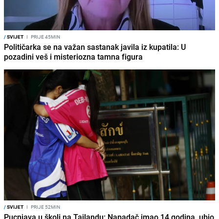
/
SVIJET
I
PRIJE 45MIN
Političarka se na važan sastanak javila iz kupatila: U
pozadini veš i misteriozna tamna figura
/
SVIJET
I
PRIJE 52MIN
Pucnjava u školi na Tajlandu: Napadač imao 14 godina, ubio