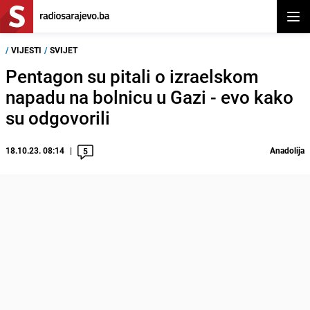
Otvor
/
VIJESTI
/
SVIJET
Pentagon su pitali o izraelskom
napadu na bolnicu u Gazi - evo kako
su odgovorili
18.10.23. 08:14
Anadolija
5