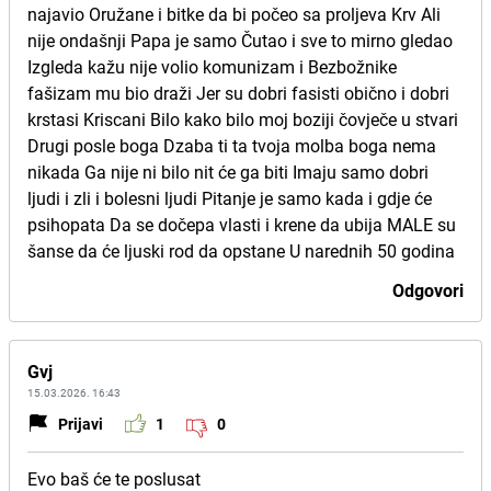
najavio Oružane i bitke da bi počeo sa proljeva Krv Ali
nije ondašnji Papa je samo Čutao i sve to mirno gledao
Izgleda kažu nije volio komunizam i Bezbožnike
fašizam mu bio draži Jer su dobri fasisti obično i dobri
krstasi Kriscani Bilo kako bilo moj boziji čovječe u stvari
Drugi posle boga Dzaba ti ta tvoja molba boga nema
nikada Ga nije ni bilo nit će ga biti Imaju samo dobri
ljudi i zli i bolesni ljudi Pitanje je samo kada i gdje će
psihopata Da se dočepa vlasti i krene da ubija MALE su
šanse da će ljuski rod da opstane U narednih 50 godina
Odgovori
Gvj
15.03.2026. 16:43
Prijavi
1
0
Evo baš će te poslusat