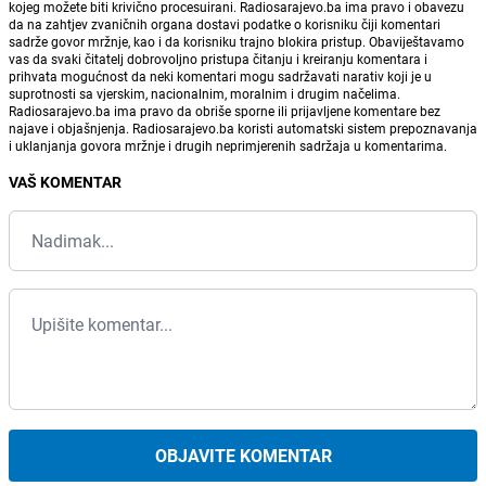
kojeg možete biti krivično procesuirani. Radiosarajevo.ba ima pravo i obavezu
da na zahtjev zvaničnih organa dostavi podatke o korisniku čiji komentari
sadrže govor mržnje, kao i da korisniku trajno blokira pristup. Obaviještavamo
vas da svaki čitatelj dobrovoljno pristupa čitanju i kreiranju komentara i
prihvata mogućnost da neki komentari mogu sadržavati narativ koji je u
suprotnosti sa vjerskim, nacionalnim, moralnim i drugim načelima.
Radiosarajevo.ba ima pravo da obriše sporne ili prijavljene komentare bez
najave i objašnjenja. Radiosarajevo.ba koristi automatski sistem prepoznavanja
i uklanjanja govora mržnje i drugih neprimjerenih sadržaja u komentarima.
VAŠ KOMENTAR
OBJAVITE KOMENTAR