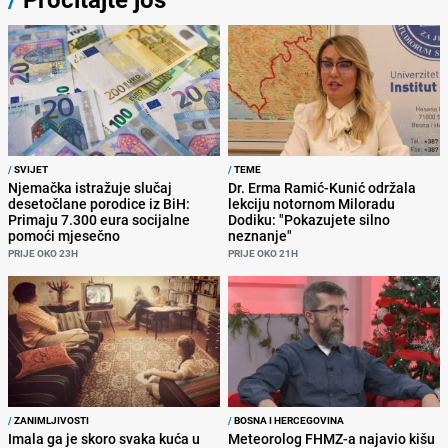
/
SVIJET
/
TEME
Njemačka istražuje slučaj
Dr. Erma Ramić-Kunić održala
desetočlane porodice iz BiH:
lekciju notornom Miloradu
Primaju 7.300 eura socijalne
Dodiku: "Pokazujete silno
pomoći mjesečno
neznanje"
PRIJE OKO 23H
PRIJE OKO 21H
/
ZANIMLJIVOSTI
/
BOSNA I HERCEGOVINA
Imala ga je skoro svaka kuća u
Meteorolog FHMZ-a najavio kišu