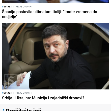
/
SVIJET
I
PRIJE OKO 4H
Španija postavila ultimatum Italiji: "Imate vremena do
nedjelje"
/
SVIJET
I
PRIJE OKO 5H
Srbija i Ukrajina: Municija i zajednički dronovi?
/
Pročitajte još