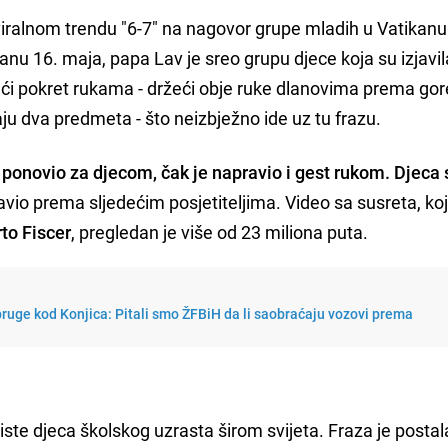
viralnom trendu "6-7" na nagovor grupe mladih u Vatikanu
anu 16. maja, papa Lav je sreo grupu djece koja su izjavil
ći pokret rukama - držeći obje ruke dlanovima prema gore
ju dva predmeta - što neizbježno ide uz tu frazu.
 ponovio za djecom, čak je napravio i gest rukom. Djeca 
io prema sljedećim posjetiteljima. Video sa susreta, koji
to Fiscer
, pregledan je više od 23 miliona puta.
pruge kod Konjica: Pitali smo ŽFBiH da li saobraćaju vozovi prema
riste djeca školskog uzrasta širom svijeta. Fraza je postal