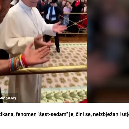
hoto: @Fox)
ikana, fenomen "šest-sedam" je, čini se, neizbježan i ut