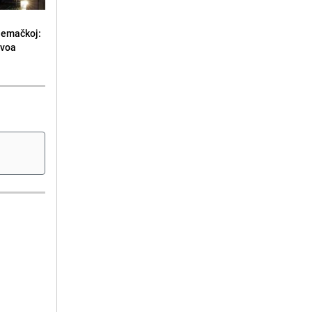
jemačkoj:
ivoa