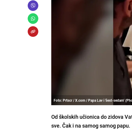
Foto: Prtscr / X.com / Papa Lav i 'šest-sedam' (P
Od školskih učionica do zidova Vat
sve. Čak i na samog samog papu.