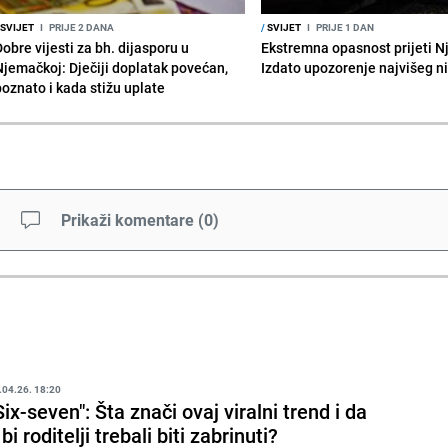
SVIJET
I
PRIJE 2 DANA
/
SVIJET
I
PRIJE 1 DAN
obre vijesti za bh. dijasporu u
Ekstremna opasnost prijeti N
Njemačkoj: Dječiji doplatak povećan,
Izdato upozorenje najvišeg n
poznato i kada stižu uplate
Prikaži komentare
(
0
)
.04.26. 18:20
Six-seven": Šta znači ovaj viralni trend i da
i bi roditelji trebali biti zabrinuti?