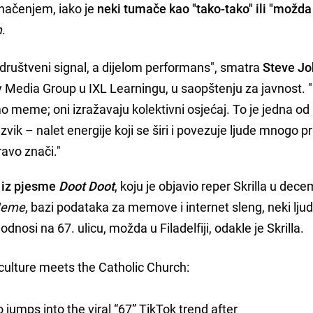
 značenjem, iako je
neki tumače kao "tako-tako" ili "možda
m
.
m društveni signal, a dijelom performans", smatra
Steve J
ary Media Group u IXL Learningu, u saopštenju za javnost.
mo meme; oni izražavaju kolektivni osjećaj. To je jedna od 
zvik – nalet energije koji se širi i povezuje ljude mnogo p
ravo znači."
e iz pjesme
Doot Doot
, koju je objavio reper Skrilla u dec
Meme
, bazi podataka za memove i internet sleng, neki ljud
dnosi na 67. ulicu, možda u Filadelfiji, odakle je Skrilla.
 culture meets the Catholic Church:
jumps into the viral “67” TikTok trend after