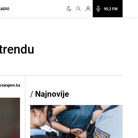
RADIO
90,2 FM
 trendu
osarajevo.ba
/
Najnovije