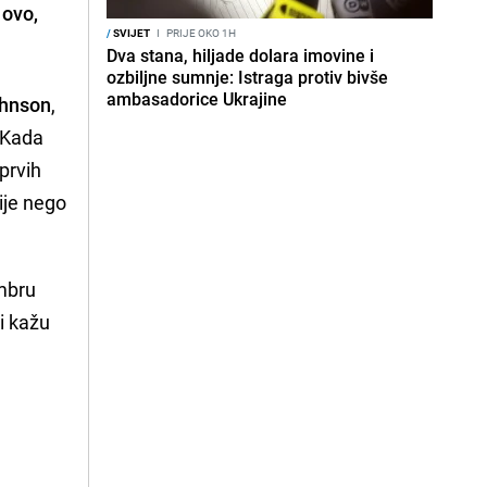
 ovo,
/
SVIJET
I
PRIJE OKO 1H
Dva stana, hiljade dolara imovine i
ozbiljne sumnje: Istraga protiv bivše
ambasadorice Ukrajine
ohnson
,
 "Kada
prvih
rije nego
embru
i kažu