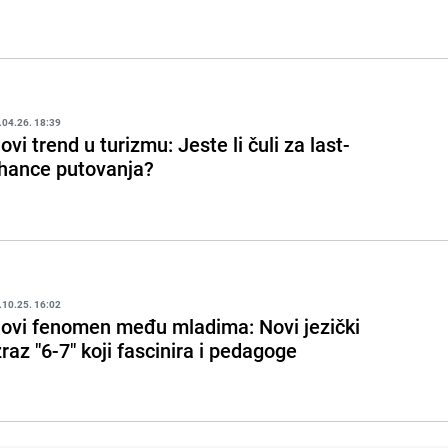
.04.26. 18:39
ovi trend u turizmu: Jeste li čuli za last-
hance putovanja?
.10.25. 16:02
ovi fenomen među mladima: Novi jezički
zraz "6-7" koji fascinira i pedagoge