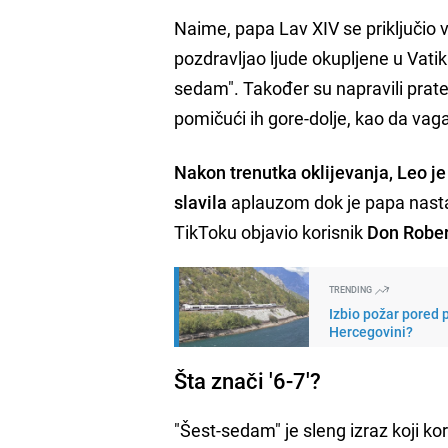
Naime, papa Lav XIV se priključio 
pozdravljao ljude okupljene u Vatik
sedam". Također su napravili prate
pomičući ih gore-dolje, kao da vaga
Nakon trenutka oklijevanja, Leo je
slavila
aplauzom dok je papa nastav
TikToku objavio korisnik
Don Rober
TRENDING
Izbio požar pored 
Hercegovini?
Šta znači '6-7'?
"Šest-sedam" je sleng izraz koji ko