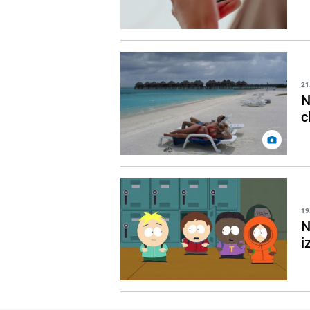
21
N
c
19
N
i