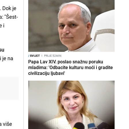
. Dok je
a: "Šest-
 i
su
/
SVIJET
I
PRIJE 52MIN
 je na
Papa Lav XIV. poslao snažnu poruku
mladima: 'Odbacite kulturu moći i gradite
civilizaciju ljubavi'
a više