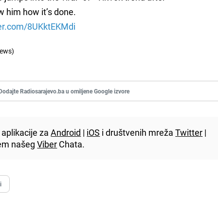
w him how it’s done.
ter.com/8UKktEKMdi
ews)
Dodajte Radiosarajevo.ba u omiljene Google izvore
aplikacije za
Android
|
iOS
i društvenih mreža
Twitter
|
utem našeg
Viber
Chata.
i