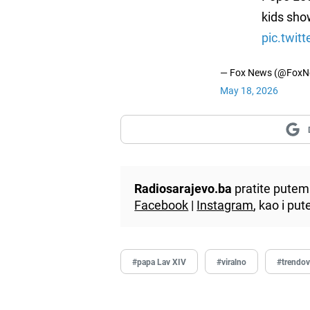
kids sho
pic.twit
— Fox News (@FoxN
May 18, 2026
Radiosarajevo.ba
pratite putem 
Facebook
|
Instagram
, kao i p
#papa Lav XIV
#viralno
#trendov