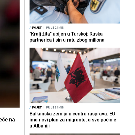
/
SVIJET
I
PRIJE 21MIN
"Kralj žita" ubijen u Turskoj: Ruska
partnerica i sin u ratu zbog miliona
/
SVIJET
I
PRIJE 31MIN
Balkanska zemlja u centru rasprava: EU
ječe na
ima novi plan za migrante, a sve počinje
u Albaniji