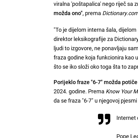
viralna 'poštapalica' nego riječ sa
možda ono"
, prema
Dictionary.co
"To je dijelom interna šala, dijelo
direktor leksikografije za Diction
ljudi to izgovore, ne ponavljaju sa
fraza godine koja funkcionira kao u
što se iko složi oko toga šta to zap
Porijeklo fraze "6-7" možda potič
2024. godine. Prema
Know Your 
da se fraza "6-7" u njegovoj pjesmi o
Internet
Pope Leo 