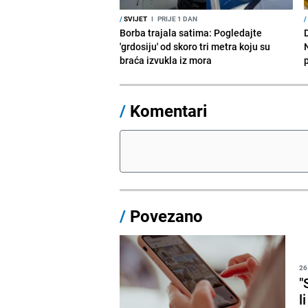
/
SVIJET
I
PRIJE 1 DAN
/
Borba trajala satima: Pogledajte
D
'grdosiju' od skoro tri metra koju su
braća izvukla iz mora
/
Komentari
/
Povezano
26
"
l