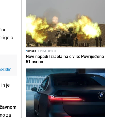
čni
brige o
/
SVIJET
I
PRIJE OKO 2H
Novi napadi Izraela na civile: Povrijeđena
51 osoba
nocida"
 ih je
državnom
sno za