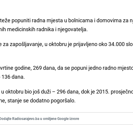
 teže popuniti radna mjesta u bolnicama i domovima za n
h medicinskih radnika i njegovatelja.
a zapošljavanje, u oktobru je prijavljeno oko 34.000 sl
etvrtine godine, 269 dana, da se popuni jedno radno mjest
lo 136 dana.
 je u oktobru bio još duži – 296 dana, dok je 2015. prosječn
ne, stanje se dodatno pogoršalo.
Dodajte Radiosarajevo.ba u omiljene Google izvore