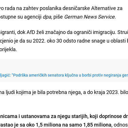
tvo rada na zahtev poslanika desničarske Alternative za
ostupne su agenciji
dpa,
piše
German News Service.
granti, dok AfD želi značajno da ograniči imigraciju. Stru
rocjenio je da su 2022. oko 30 odsto radne snage u oblasti 
rijekla.
ljagić: "Podrška američkih senatora ključna u borbi protiv negiranja ge
a ljudi kojima je bila potrebna njega, a do kraja 2023. bilo
lnicama i ustanovama za njegu starijih, koji doprinose 
rastao je sa oko 1,5 miliona na samo 1,85 miliona
, odno