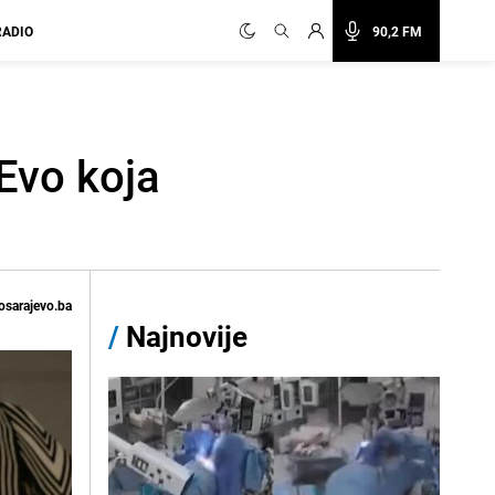
RADIO
90,2 FM
Evo koja
osarajevo.ba
/
Najnovije