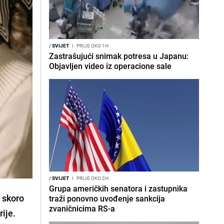
/
SVIJET
I
PRIJE OKO 1H
Zastrašujući snimak potresa u Japanu:
Objavljen video iz operacione sale
/
SVIJET
I
PRIJE OKO 2H
Grupa američkih senatora i zastupnika
 skoro
traži ponovno uvođenje sankcija
zvaničnicima RS-a
ije.