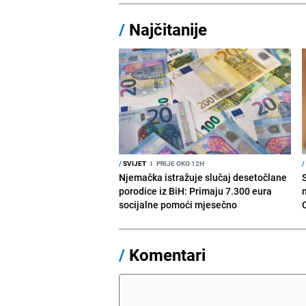
/
Najčitanije
/
SVIJET
I
PRIJE OKO 12H
/
Njemačka istražuje slučaj desetočlane
porodice iz BiH: Primaju 7.300 eura
socijalne pomoći mjesečno
/
Komentari