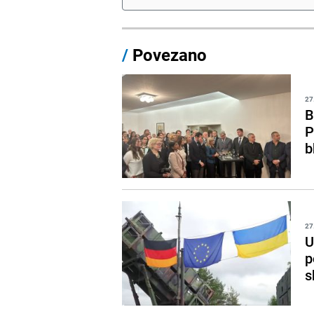
/
Povezano
27
B
P
b
27
U
p
s