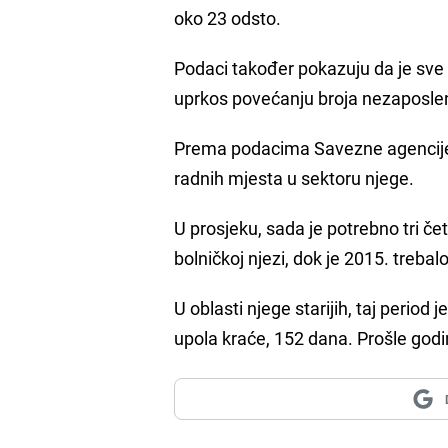
oko 23 odsto.
Podaci također pokazuju da je sve
uprkos povećanju broja nezaposleni
Prema podacima Savezne agencije z
radnih mjesta u sektoru njege.
U prosjeku, sada je potrebno tri č
bolničkoj njezi, dok je 2015. treba
U oblasti njege starijih, taj period
upola kraće, 152 dana. Prošle godi