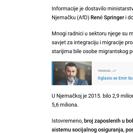
Informacije je dostavilo ministars
Njemačku (AfD)
René Springer
i d
Mnogi radnici u sektoru njege su mi
savjet za integraciju i migracije p
starijima bile osobe migrantskog po
TRENDING
Oglasio se Emir Su
U Njemačkoj je 2015. bilo 2,9 milion
5,6 miliona.
Istovremeno,
broj zaposlenih u bo
sistemu socijalnog osiguranja, po