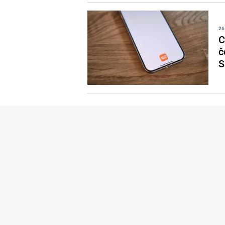
26
C
č
S