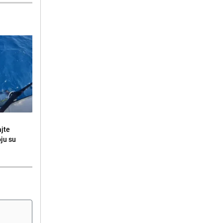
ajte
oju su