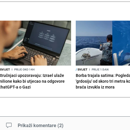
SVIJET
I
PRIJE OKO 14H
/
SVIJET
I
PRIJE 1 DAN
Stručnjaci upozoravaju: Izrael ulaže
Borba trajala satima: Pogled
milione kako bi utjecao na odgovore
'grdosiju' od skoro tri metra k
ChatGPT-a o Gazi
braća izvukla iz mora
Prikaži komentare
(
2
)