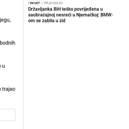
/
SVIJET
I
PRIJE OKO 3H
Državljanka BiH teško povrijeđena u
saobraćajnoj nesreći u Njemačkoj: BMW-
jegu,
om se zabila u zid
obodnih
o u
o trajao