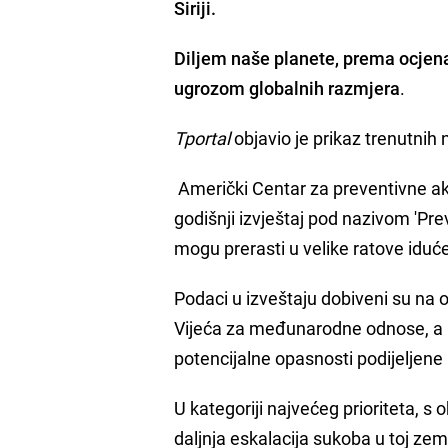
Siriji.
Diljem naše planete, prema ocjenam
ugrozom globalnih razmjera
.
Tportal
objavio je prikaz trenutnih n
Američki Centar za preventivne ak
godišnji izvještaj pod nazivom 'Pre
mogu prerasti u velike ratove iduć
Podaci u izveštaju dobiveni su na 
Vijeća za međunarodne odnose, a rad
potencijalne opasnosti podijeljene 
U kategoriji najvećeg prioriteta, s
daljnja eskalacija sukoba u toj zeml