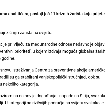
a analitičara, postoji još 11 kriznih žarišta koja prijete
ajrizičnijih žarišta na svijetu.
cije pri Vijeću za međunarodne odnose nedavno je objav
ventivni prioriteti', u kojem izdvaja moguća globalna žariš
e godine.
osnovu istraživanja Centra za preventivne akcije američk
ili su ga etablirani vanjskopolitički stručnjaci, dok su
u nekoliko kategorija.
 obzirom na najnovija događanja i napade na Siriju, svakak
ji. U kategoriji najrizičnijih područja na svijetu svakako je