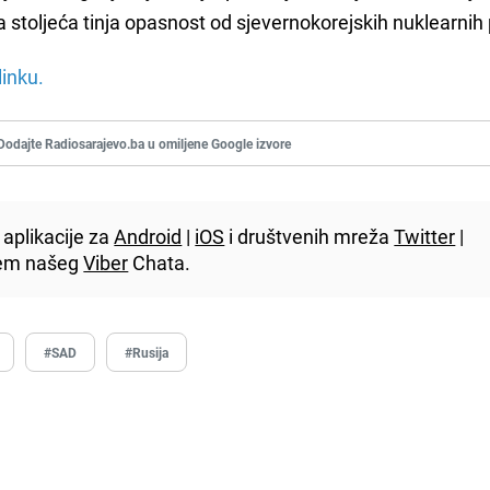
 stoljeća tinja opasnost od sjevernokorejskih nuklearnih pr
linku.
Dodajte Radiosarajevo.ba u omiljene Google izvore
aplikacije za
Android
|
iOS
i društvenih mreža
Twitter
|
utem našeg
Viber
Chata.
#SAD
#Rusija