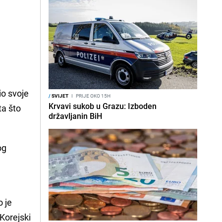
io svoje
/
SVIJET
I
PRIJE OKO 15H
Krvavi sukob u Grazu: Izboden
ta što
državljanin BiH
og
o je
 Korejski