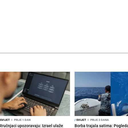
SVIJET
I
PRIJE 1 DAN
/
SVIJET
I
PRIJE 2 DANA
Stručnjaci upozoravaju: Izrael ulaže
Borba trajala satima: Pogled