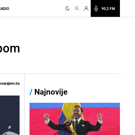
RADIO
90,2 FM
obom
osarajevo.ba
/
Najnovije