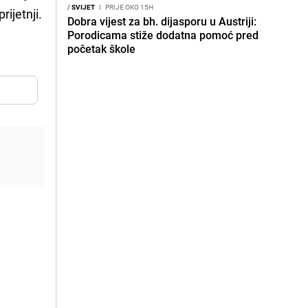
/
SVIJET
I
PRIJE OKO 15H
ijetnji.
Dobra vijest za bh. dijasporu u Austriji:
Porodicama stiže dodatna pomoć pred
početak škole