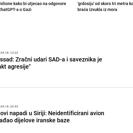
milione kako bi utjecao na odgovore
'grdosiju' od skoro tri metra k
ChatGPT-a o Gazi
braća izvukla iz mora
.04.18. 13:22
ssad: Zračni udari SAD-a i saveznika je
akt agresije"
.04.18. 22:43
ovi napadi u Siriji: Neidentificirani avion
ađao dijelove iranske baze