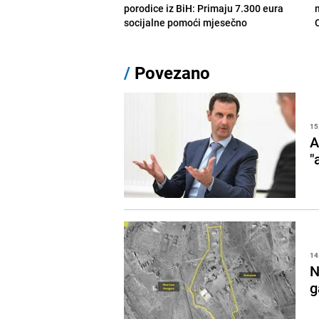
porodice iz BiH: Primaju 7.300 eura
socijalne pomoći mjesečno
/
Povezano
15
A
"
14
N
g