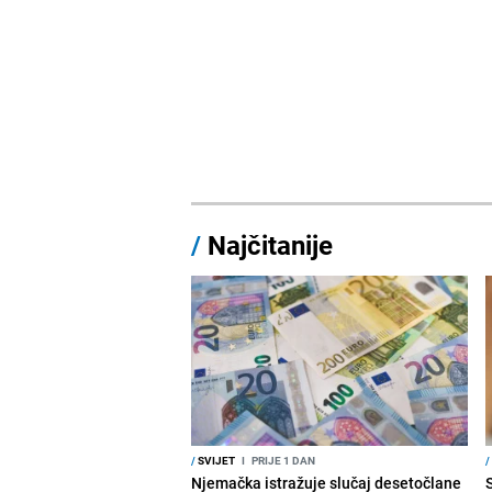
/
Najčitanije
/
SVIJET
I
PRIJE 1 DAN
/
Njemačka istražuje slučaj desetočlane