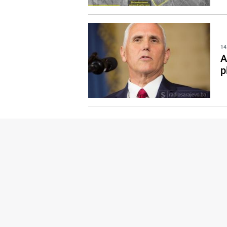
14
A
p