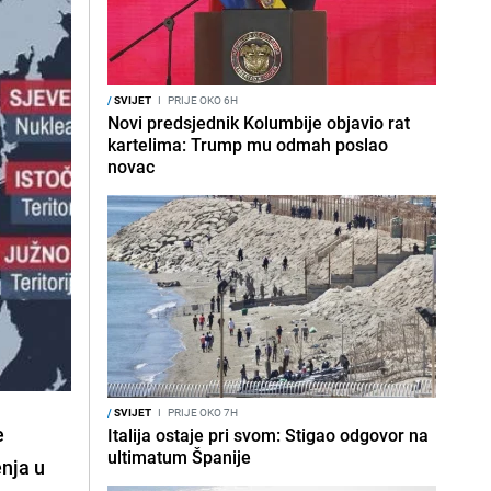
/
SVIJET
I
PRIJE OKO 6H
Novi predsjednik Kolumbije objavio rat
kartelima: Trump mu odmah poslao
novac
/
SVIJET
I
PRIJE OKO 7H
e
Italija ostaje pri svom: Stigao odgovor na
ultimatum Španije
enja u