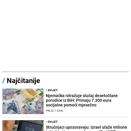
/
Najčitanije
/
SVIJET
Njemačka istražuje slučaj desetočlane
porodice iz BiH: Primaju 7.300 eura
socijalne pomoći mjesečno
PRIJE 1 DAN
/
SVIJET
Stručnjaci upozoravaju: Izrael ulaže milione