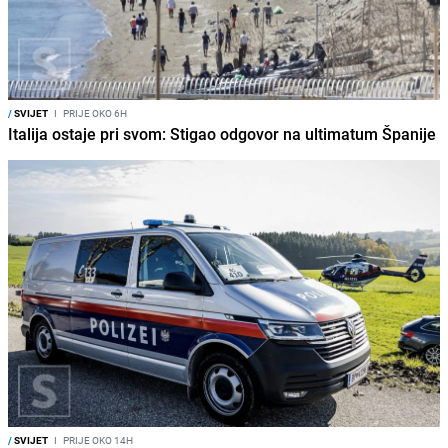
/
SVIJET
I
PRIJE OKO 6H
Italija ostaje pri svom: Stigao odgovor na ultimatum Španije
/
SVIJET
I
PRIJE OKO 14H