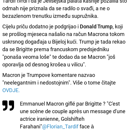
Tardif tvrdi i da je Jelisejska palata kasnije požalila što
odmah nije priznala da se radilo o svađi, a ne o
bezazlenom trenutku između supružnika.
Cijelu priču dodatno je podgrijao i
Donald Trump
, koji
se prošlog mjeseca našalio na račun Macrona tokom
uskrsnog događaja u Bijeloj kući. Trump je tada rekao
da se Brigitte prema francuskom predsjedniku
"ponaša veoma loše" te dodao da se Macron "još
oporavlja od desnog krošea u vilicu".
Macron je Trumpove komentare nazvao
"neelegantnim i nedostojnim". Više o tome čitajte
OVDJE.
Emmanuel Macron giflé par Brigitte ? "C'est
une scène de couple après un message d'une
actrice iranienne, Golshifteh
Farahani"
@Florian_Tardif
face à