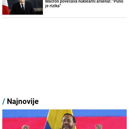
Macron povećava nuklearni arsenal: "Puno
je rizika"
/
Najnovije