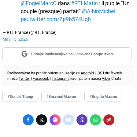
@FogielMarcO
dans
#RTLMatin
: il publie "Un
couple (presque) parfait"
@AlbinMichel
pic.twitter.com/Zp9b574Uqb
— RTL France (@RTLFrance)
May 13, 2026
Dodajte Radiosarajevo.ba u omiljene Google izvore
Radiosarajevo.ba
pratite putem aplikacije za
Android
|
iOS
i društvenih
mreža
Twitter
|
Facebook
|
Instagram
, kao i putem našeg
Viber
Chata.
#Donald Trump
#Emanuel Macron
#Brigitte Macron