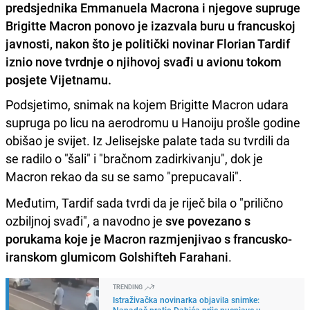
predsjednika Emmanuela Macrona i njegove supruge
Brigitte Macron ponovo je izazvala buru u francuskoj
javnosti, nakon što je politički novinar Florian Tardif
iznio nove tvrdnje o njihovoj svađi u avionu tokom
posjete Vijetnamu.
Podsjetimo, snimak na kojem Brigitte Macron udara
supruga po licu na aerodromu u Hanoiju prošle godine
obišao je svijet. Iz Jelisejske palate tada su tvrdili da
se radilo o "šali" i "bračnom zadirkivanju", dok je
Macron rekao da su se samo "prepucavali".
Međutim, Tardif sada tvrdi da je riječ bila o "prilično
ozbiljnoj svađi", a navodno je
sve povezano s
porukama koje je Macron razmjenjivao s francusko-
iranskom glumicom Golshifteh Farahani
.
TRENDING
Istraživačka novinarka objavila snimke:
Napadač pratio Dabića prije pucnjave u