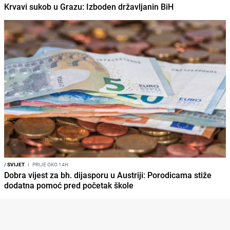
Krvavi sukob u Grazu: Izboden državljanin BiH
/
SVIJET
I
PRIJE OKO 14H
Dobra vijest za bh. dijasporu u Austriji: Porodicama stiže
dodatna pomoć pred početak škole