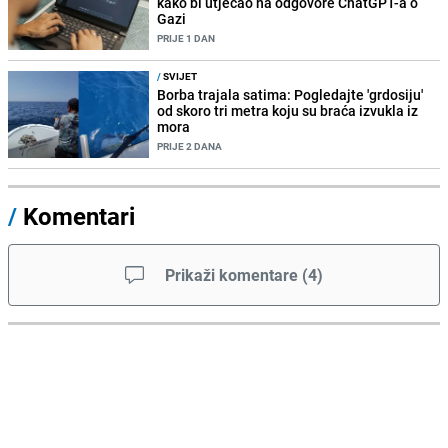
kako bi utjecao na odgovore ChatGPT-a o
Gazi
PRIJE 1 DAN
/
SVIJET
Borba trajala satima: Pogledajte 'grdosiju'
od skoro tri metra koju su braća izvukla iz
mora
PRIJE 2 DANA
/
Komentari
Prikaži komentare
(
4
)