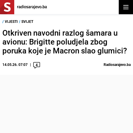
Otvor
/
VIJESTI
/
SVIJET
Otkriven navodni razlog šamara u
avionu: Brigitte poludjela zbog
poruka koje je Macron slao glumici?
14.05.26. 07:07
Radiosarajevo.ba
4