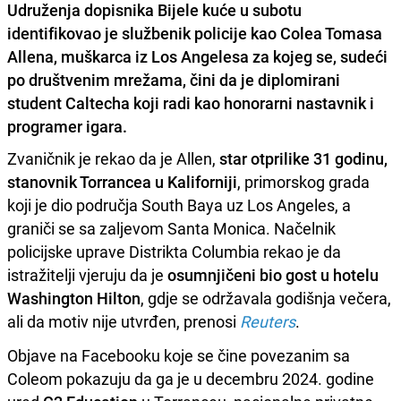
Udruženja dopisnika Bijele kuće u subotu
identifikovao je službenik policije kao Colea Tomasa
Allena, muškarca iz Los Angelesa za kojeg se, sudeći
po društvenim mrežama, čini da je diplomirani
student Caltecha koji radi kao honorarni nastavnik i
programer igara.
Zvaničnik je rekao da je Allen,
star otprilike 31 godinu,
stanovnik Torrancea u Kaliforniji
, primorskog grada
koji je dio područja South Baya uz Los Angeles, a
graniči se sa zaljevom Santa Monica. Načelnik
policijske uprave Distrikta Columbia rekao je da
istražitelji vjeruju da je
osumnjičeni bio gost u hotelu
Washington Hilton
, gdje se održavala godišnja večera,
ali da motiv nije utvrđen, prenosi
Reuters
.
Objave na Facebooku koje se čine povezanim sa
Coleom pokazuju da ga je u decembru 2024. godine