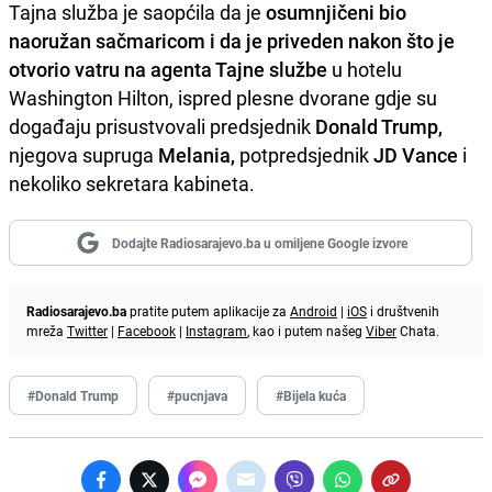
Tajna služba je saopćila da je
osumnjičeni bio
naoružan sačmaricom i da je priveden nakon što je
otvorio vatru na agenta Tajne službe
u hotelu
Washington Hilton, ispred plesne dvorane gdje su
događaju prisustvovali predsjednik
Donald Trump,
njegova supruga
Melania,
potpredsjednik
JD Vance
i
nekoliko sekretara kabineta.
Dodajte Radiosarajevo.ba u omiljene Google izvore
Radiosarajevo.ba
pratite putem aplikacije za
Android
|
iOS
i društvenih
mreža
Twitter
|
Facebook
|
Instagram
, kao i putem našeg
Viber
Chata.
#Donald Trump
#pucnjava
#Bijela kuća