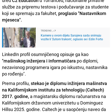
ured
C2 Education
u Torranceu, nacionalne privatne
službe za pripremu testova i podučavanje za studente
koji se spremaju za fakultet,
proglasio "Nastavnikom
mjeseca".
TRENDING
Kamere u ovom dijelu Sarajeva sada snimaju
vozite li 'žutom trakom', oglasio se i Edin Forto
LinkedIn profil osumnjičenog opisuje ga kao
"mašinskog inženjera i informatičara
po diplomi,
nezavisnog programera igara po iskustvu, nastavnika
po rođenju".
Prema profilu,
stekao je diplomu inžinjera mašinstva
na Kalifornijskom institutu za tehnologiju (Caltech)
2017. godine,
a magistarsku diplomu računarstva na
Kalifornijskom državnom univerzitetu u Dominguez
Hillsu 2025. godine. Caltech je u saopćenju naveo da