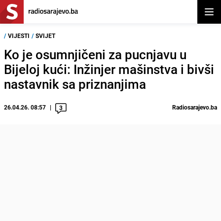
Otvor
/
VIJESTI
/
SVIJET
Ko je osumnjičeni za pucnjavu u
Bijeloj kući: Inžinjer mašinstva i bivši
nastavnik sa priznanjima
26.04.26. 08:57
Radiosarajevo.ba
3