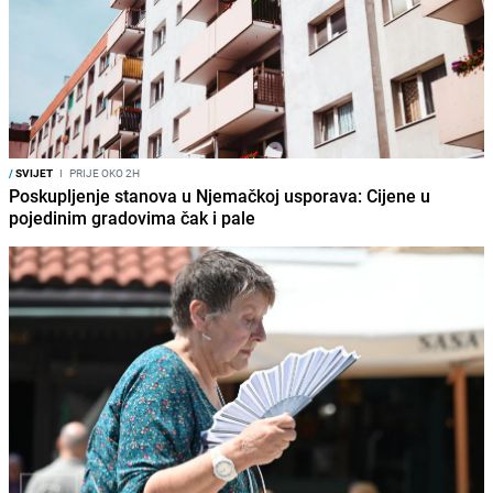
/
SVIJET
I
PRIJE OKO 2H
Poskupljenje stanova u Njemačkoj usporava: Cijene u
pojedinim gradovima čak i pale