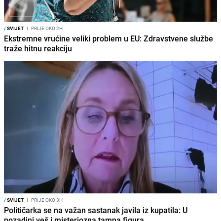
/
SVIJET
I
PRIJE OKO 2H
Ekstremne vrućine veliki problem u EU: Zdravstvene službe
traže hitnu reakciju
/
SVIJET
I
PRIJE OKO 3H
Političarka se na važan sastanak javila iz kupatila: U
pozadini veš i misteriozna tamna figura