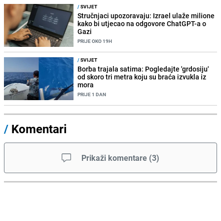
/
SVIJET
Stručnjaci upozoravaju: Izrael ulaže milione
kako bi utjecao na odgovore ChatGPT-a o
Gazi
PRIJE OKO 19H
/
SVIJET
Borba trajala satima: Pogledajte 'grdosiju'
od skoro tri metra koju su braća izvukla iz
mora
PRIJE 1 DAN
/
Komentari
Prikaži komentare
(
3
)