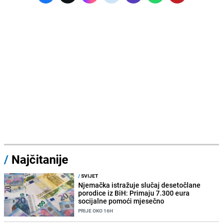
/
Najčitanije
/
SVIJET
Njemačka istražuje slučaj desetočlane
porodice iz BiH: Primaju 7.300 eura
socijalne pomoći mjesečno
PRIJE OKO 16H