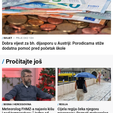
/
SVIJET
I
PRIJE OKO 10H
Dobra vijest za bh. dijasporu u Austriji: Porodicama stiže
dodatna pomoć pred početak škole
/
Pročitajte još
/
BOSNA I HERCEGOVINA
/
REGIJA
Meteorolog FHMZ-a najavio kišu
Cijela regija čeka njegovu
i pad temperatura: "Jedno od
progonozu: Poznati meteorolog