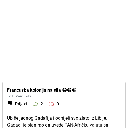
Francuska kolonijalna sila 😀😀😀
10.11.2025. 10:09
Prijavi
2
0
Ubiše jadnog Gadafija i odnijeli svo zlato iz Libije.
Gadadi je planirao da uvede PAN-Afričku valutu sa