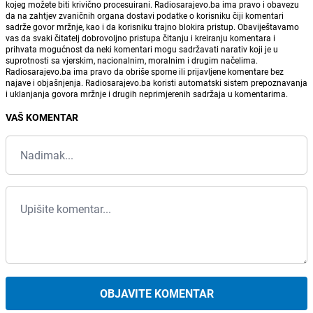
kojeg možete biti krivično procesuirani. Radiosarajevo.ba ima pravo i obavezu
da na zahtjev zvaničnih organa dostavi podatke o korisniku čiji komentari
sadrže govor mržnje, kao i da korisniku trajno blokira pristup. Obaviještavamo
vas da svaki čitatelj dobrovoljno pristupa čitanju i kreiranju komentara i
prihvata mogućnost da neki komentari mogu sadržavati narativ koji je u
suprotnosti sa vjerskim, nacionalnim, moralnim i drugim načelima.
Radiosarajevo.ba ima pravo da obriše sporne ili prijavljene komentare bez
najave i objašnjenja. Radiosarajevo.ba koristi automatski sistem prepoznavanja
i uklanjanja govora mržnje i drugih neprimjerenih sadržaja u komentarima.
VAŠ KOMENTAR
OBJAVITE KOMENTAR