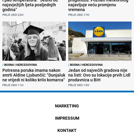
najsvježijih ljeta posljednjih
najavljuje veću promjenu
godina"
vremena
PRIJE OKO 22H
PRIJE OKO 17H
/
BOSNA I HERCEGOVINA
/
BOSNA I HERCEGOVINA
Potresna poruka imama nakon
Jedan od najvećih gradova nije
smrti Aldine Ljubunčić: "Dunjaluk
na listi: Ovo su lokacije prvih Lidl
ne vrijedi ni koliko krilo komarca"
prodavnica u BiH
PRIJE OKO 11H
PRIJE OKO 15H
MARKETING
IMPRESSUM
KONTAKT