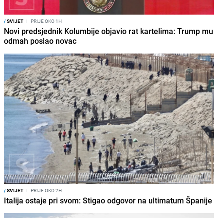
/
SVIJET
I
PRIJE OKO 1H
Novi predsjednik Kolumbije objavio rat kartelima: Trump mu
odmah poslao novac
/
SVIJET
I
PRIJE OKO 2H
Italija ostaje pri svom: Stigao odgovor na ultimatum Španije