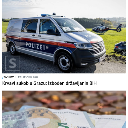
/
SVIJET
I
PRIJE OKO 10H
Krvavi sukob u Grazu: Izboden državljanin BiH