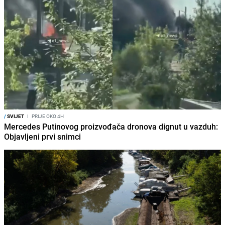
/
SVIJET
I
PRIJE OKO 4H
Mercedes Putinovog proizvođača dronova dignut u vazduh:
Objavljeni prvi snimci