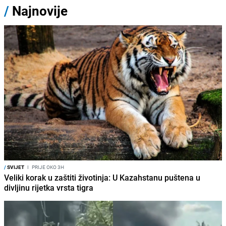
/
Najnovije
/
SVIJET
I
PRIJE OKO 3H
Veliki korak u zaštiti životinja: U Kazahstanu puštena u
divljinu rijetka vrsta tigra