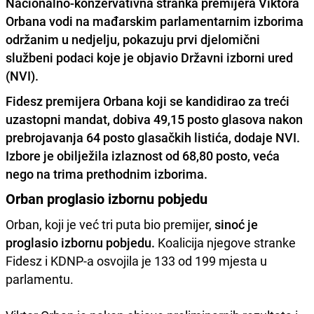
Nacionalno-konzervativna stranka premijera Viktora
Orbana vodi na mađarskim parlamentarnim izborima
održanim u nedjelju, pokazuju prvi djelomični
službeni podaci koje je objavio Državni izborni ured
(NVI).
Fidesz premijera Orbana koji se kandidirao za treći
uzastopni mandat,
dobiva 49,15 posto glasova nakon
prebrojavanja 64 posto glasačkih listića
, dodaje NVI.
Izbore je obilježila izlaznost od 68,80 posto, veća
nego na trima prethodnim izborima.
Orban proglasio izbornu pobjedu
Orban, koji je već tri puta bio premijer,
sinoć je
proglasio izbornu pobjedu.
Koalicija njegove stranke
Fidesz i KDNP-a osvojila je 133 od 199 mjesta u
parlamentu.