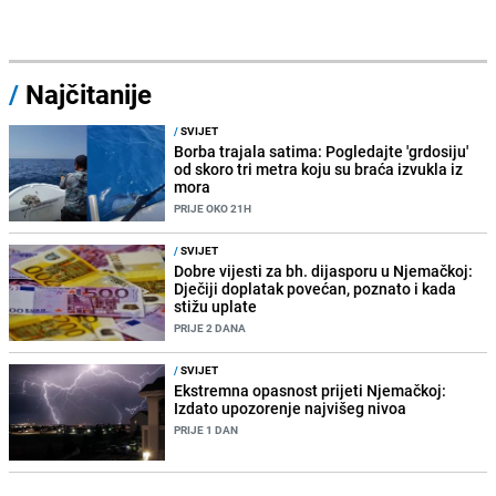
/
Najčitanije
/
SVIJET
Borba trajala satima: Pogledajte 'grdosiju'
od skoro tri metra koju su braća izvukla iz
mora
PRIJE OKO 21H
/
SVIJET
Dobre vijesti za bh. dijasporu u Njemačkoj:
Dječiji doplatak povećan, poznato i kada
stižu uplate
PRIJE 2 DANA
/
SVIJET
Ekstremna opasnost prijeti Njemačkoj:
Izdato upozorenje najvišeg nivoa
PRIJE 1 DAN