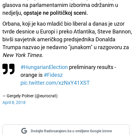
glasova na parlamentarnim izborima održanim u
nedjelju,
opstaje ne političkoj sceni.
Orbana, koji je kao mladić bio liberal a danas je uzor
tvrde desnice u Europi i preko Atlantika, Steve Bannon,
bivši savjetnik američkog predsjednika Donalda
Trumpa nazvao je nedavno "junakom" u razgovoru za
New York Times.
#HungarianElection
preliminary results -
orange is
#Fidesz
pic.twitter.com/xzNxY41XST
— Gergely Polner (@eurocrat)
April 8, 2018
Dodajte Radiosarajevo.ba u omiljene Google izvore