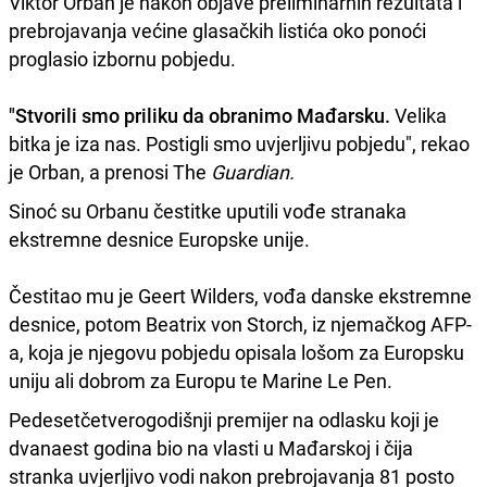
Viktor Orban je nakon objave preliminarnih rezultata i
prebrojavanja većine glasačkih listića oko ponoći
proglasio izbornu pobjedu.
"Stvorili smo priliku da obranimo Mađarsku.
Velika
bitka je iza nas. Postigli smo uvjerljivu pobjedu", rekao
je Orban, a prenosi The
Guardian.
Sinoć su Orbanu čestitke uputili vođe stranaka
ekstremne desnice Europske unije.
Čestitao mu je Geert Wilders, vođa danske ekstremne
desnice, potom Beatrix von Storch, iz njemačkog AFP-
a, koja je njegovu pobjedu opisala lošom za Europsku
uniju ali dobrom za Europu te Marine Le Pen.
Pedesetčetverogodišnji premijer na odlasku koji je
dvanaest godina bio na vlasti u Mađarskoj i čija
stranka uvjerljivo vodi nakon prebrojavanja 81 posto