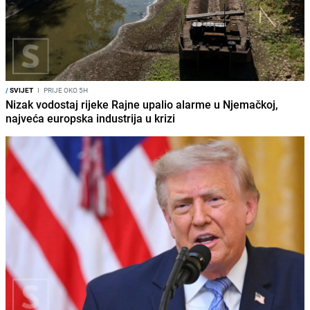
/
SVIJET
I
PRIJE OKO 5H
Nizak vodostaj rijeke Rajne upalio alarme u Njemačkoj,
najveća europska industrija u krizi