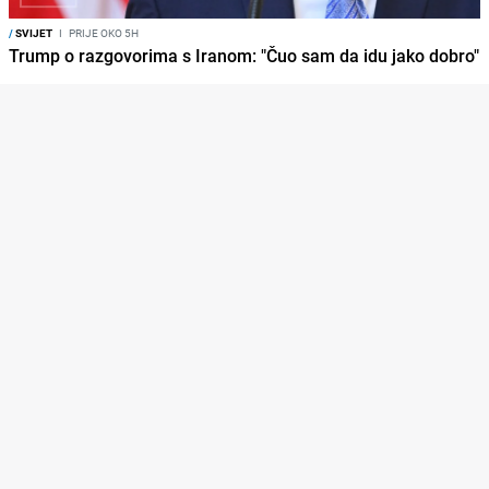
/
SVIJET
I
PRIJE OKO 5H
Trump o razgovorima s Iranom: "Čuo sam da idu jako dobro"